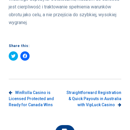
jest cierpliwość i traktowanie spełnienia warunków
obrotu jako celu, a nie przejścia do szybkiej, wysokiej
wygranej.
Share this:
Click
Click
to
to
share
share
on
on
Twitter
Facebook
(Opens
(Opens
in
in
new
new
window)
window)
Post
WinRolla Casino is
Straightforward Registration
Licensed Protected and
& Quick Payouts in Australia
navigation
Ready for Canada Wins
with VipLuck Casino