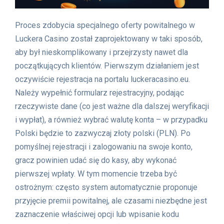
Proces zdobycia specjalnego oferty powitalnego w
Luckera Casino został zaprojektowany w taki sposób,
aby był nieskomplikowany i przejrzysty nawet dla
początkujących klientów. Pierwszym działaniem jest
oczywiście rejestracja na portalu luckeracasino.eu.
Należy wypełnić formularz rejestracyjny, podając
rzeczywiste dane (co jest ważne dla dalszej weryfikacji
i wypłat), a również wybrać walutę konta – w przypadku
Polski będzie to zazwyczaj złoty polski (PLN). Po
pomyślnej rejestracji i zalogowaniu na swoje konto,
gracz powinien udać się do kasy, aby wykonać
pierwszej wpłaty. W tym momencie trzeba być
ostrożnym: często system automatycznie proponuje
przyjęcie premii powitalnej, ale czasami niezbędne jest
zaznaczenie właściwej opcji lub wpisanie kodu