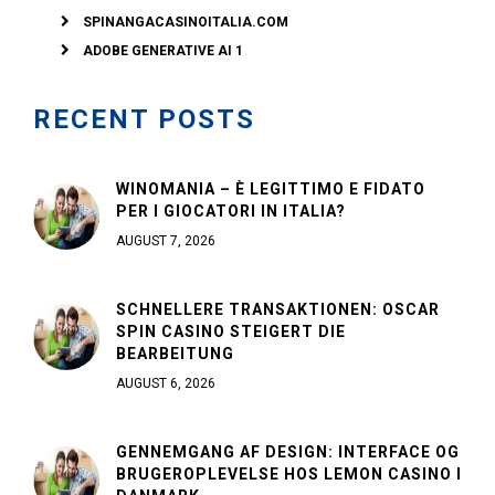
SPINANGACASINOITALIA.COM
ADOBE GENERATIVE AI 1
RECENT POSTS
WINOMANIA – È LEGITTIMO E FIDATO
PER I GIOCATORI IN ITALIA?
AUGUST 7, 2026
SCHNELLERE TRANSAKTIONEN: OSCAR
SPIN CASINO STEIGERT DIE
BEARBEITUNG
AUGUST 6, 2026
GENNEMGANG AF DESIGN: INTERFACE OG
BRUGEROPLEVELSE HOS LEMON CASINO I