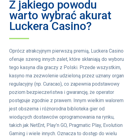
Z jakiego powodu
warto wybrać akurat
Luckera Casino?
Oprócz atrakcyjnym pierwszą premią, Luckera Casino
oferuje szereg innych zalet, które skłaniają do wyboru
tego kasyna dla graczy z Polski. Przede wszystkim,
kasyno ma zezwolenie udzieloną przez uznany organ
regulacyjny (np. Curacao), co zapewnia podstawowy
poziom bezpieczeństwa i gwarancję, że operator
postępuje zgodnie z prawem. Innym wielkim walorem
jest obszerna i różnorodna biblioteka gier od
wiodących dostawców oprogramowania na rynku,
takich jak NetEnt, Play’n GO, Pragmatic Play, Evolution
Gaming i wiele innych. Oznacza to dostęp do wielu