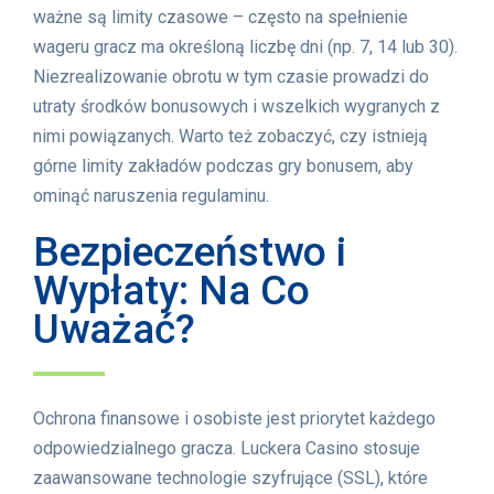
ważne są limity czasowe – często na spełnienie
wageru gracz ma określoną liczbę dni (np. 7, 14 lub 30).
Niezrealizowanie obrotu w tym czasie prowadzi do
utraty środków bonusowych i wszelkich wygranych z
nimi powiązanych. Warto też zobaczyć, czy istnieją
górne limity zakładów podczas gry bonusem, aby
ominąć naruszenia regulaminu.
Bezpieczeństwo i
Wypłaty: Na Co
Uważać?
Ochrona finansowe i osobiste jest priorytet każdego
odpowiedzialnego gracza. Luckera Casino stosuje
zaawansowane technologie szyfrujące (SSL), które