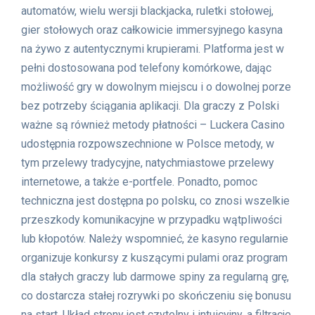
automatów, wielu wersji blackjacka, ruletki stołowej,
gier stołowych oraz całkowicie immersyjnego kasyna
na żywo z autentycznymi krupierami. Platforma jest w
pełni dostosowana pod telefony komórkowe, dając
możliwość gry w dowolnym miejscu i o dowolnej porze
bez potrzeby ściągania aplikacji. Dla graczy z Polski
ważne są również metody płatności – Luckera Casino
udostępnia rozpowszechnione w Polsce metody, w
tym przelewy tradycyjne, natychmiastowe przelewy
internetowe, a także e-portfele. Ponadto, pomoc
techniczna jest dostępna po polsku, co znosi wszelkie
przeszkody komunikacyjne w przypadku wątpliwości
lub kłopotów. Należy wspomnieć, że kasyno regularnie
organizuje konkursy z kuszącymi pulami oraz program
dla stałych graczy lub darmowe spiny za regularną grę,
co dostarcza stałej rozrywki po skończeniu się bonusu
na start. Układ strony jest czytelny i intuicyjny, a filtracje