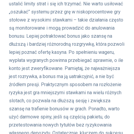
ustalić limity strat i się ich trzymać. Nie warto usiłować
„oszukać” systemu przez grę w niskoprocentowe gry
stołowe z wysokimi stawkami – takie działania często
są monitorowane i mogą prowadzić do anulowania
bonusu. Lepiej potraktować bonus jako szansę na
dłuższą i bardziej różnorodną rozgrywkę, która pozwoli
lepiej poznać ofertę kasyna. Po spełnieniu wageru,
wypłata wygranych powinna przebiegać sprawnie, o ile
konto jest zweryfikowane. Pamiętaj, że najważniejsza
jest rozrywka, a bonus ma ją uatrakcyjnić, a nie być
źródłem presji. Praktycznym sposobem na rozłożenie
ryzyka jest gra mniejszymi stawkami na wielu różnych
slotach, co pozwala na dłuższą sesję i zwiększa
szansę na trafienie bonusów w grach. Ponadto, warto
użyć darmowe spiny, jeśli są częścią pakietu, do
przetestowania nowych tytułów bez ryzykowania
własnego depozytu. Ostatecznie, kluczem do sukcesu