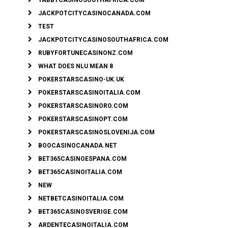
YABBYCASINOSOUTHAFRICA.COM
JACKPOTCITYCASINOCANADA.COM
TEST
JACKPOTCITYCASINOSOUTHAFRICA.COM
RUBYFORTUNECASINONZ.COM
WHAT DOES NLU MEAN 8
POKERSTARSCASINO-UK.UK
POKERSTARSCASINOITALIA.COM
POKERSTARSCASINORO.COM
POKERSTARSCASINOPT.COM
POKERSTARSCASINOSLOVENIJA.COM
BOOCASINOCANADA.NET
BET365CASINOESPANA.COM
BET365CASINOITALIA.COM
NEW
NETBETCASINOITALIA.COM
BET365CASINOSVERIGE.COM
ARDENTECASINOITALIA.COM