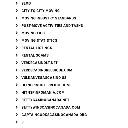
BLOG
CITY TO CITY MOVING
MOVING INDUSTRY STANDARDS
POST-MOVE ACTIVITIES AND TASKS
MOVING TIPS
MOVING STATISTICS
RENTAL LISTINGS
RENTAL SCAMS
VERDECASINOLT.NET
VERDECASINOBELGIQUE.COM
VULKANVEGASCASINO.US
HITNSPINOSTERREICH.COM
HITNSPINROMANIA.COM
BETTYCASINOCANADA.NET
BETTYWINSCASINOCANADA.COM
CAPTAINCOOKSCASINOCANADA.ORG
3