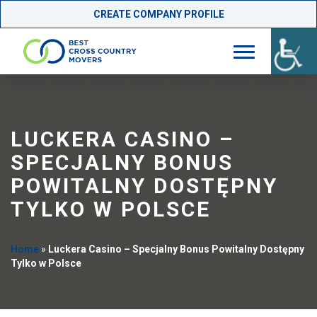
CREATE COMPANY PROFILE
Skip
to
content
LUCKERA CASINO –
SPECJALNY BONUS
POWITALNY DOSTĘPNY
TYLKO W POLSCE
Home
»
Luckera Casino – Specjalny Bonus Powitalny Dostępny
Tylko w Polsce