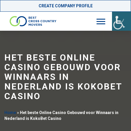
CREATE COMPANY PROFILE
Skip
to
content
HET BESTE ONLINE
CASINO GEBOUWD VOOR
WINNAARS IN
NEDERLAND IS KOKOBET
CASINO
Home
»
Het beste Online Casino Gebouwd voor Winnaars in
Nederland is KokoBet Casino