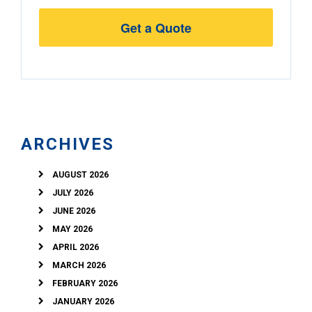
Street
Address
ARCHIVES
AUGUST 2026
JULY 2026
JUNE 2026
MAY 2026
APRIL 2026
MARCH 2026
FEBRUARY 2026
JANUARY 2026