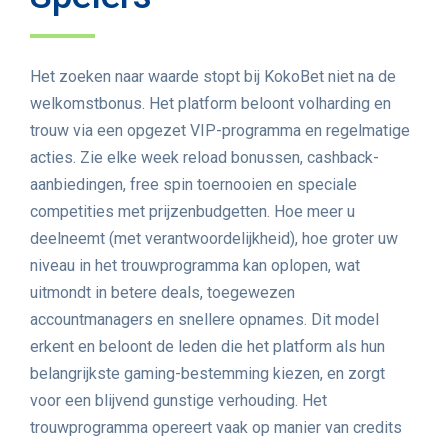
Het zoeken naar waarde stopt bij KokoBet niet na de
welkomstbonus. Het platform beloont volharding en
trouw via een opgezet VIP-programma en regelmatige
acties. Zie elke week reload bonussen, cashback-
aanbiedingen, free spin toernooien en speciale
competities met prijzenbudgetten. Hoe meer u
deelneemt (met verantwoordelijkheid), hoe groter uw
niveau in het trouwprogramma kan oplopen, wat
uitmondt in betere deals, toegewezen
accountmanagers en snellere opnames. Dit model
erkent en beloont de leden die het platform als hun
belangrijkste gaming-bestemming kiezen, en zorgt
voor een blijvend gunstige verhouding. Het
trouwprogramma opereert vaak op manier van credits