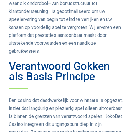
waar elk onderdeel—van bonusstructuur tot
klantondersteuning—is geoptimaliseerd om uw
speelervaring van begin tot eind te verrijken en uw
kansen op voordelig spel te vergroten. Wij ervaren een
platform dat prestaties aantoonbaar maakt door
uitstekende voorwaarden en een naadloze
gebruikersreis.
Verantwoord Gokken
als Basis Principe
Een casino dat daadwerkelijk voor winnaars is opgezet,
inziet dat langdurig en plezierig spel alleen uitvoerbaar
is binnen de grenzen van verantwoord spelen. KokoBet
Casino integreert dit uitgangspunt diep in zijn