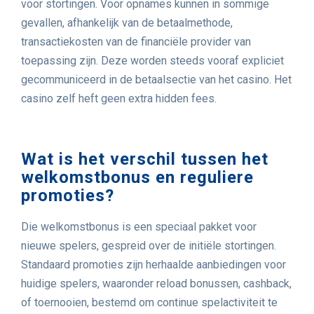
voor stortingen. Voor opnames kunnen in sommige
gevallen, afhankelijk van de betaalmethode,
transactiekosten van de financiële provider van
toepassing zijn. Deze worden steeds vooraf expliciet
gecommuniceerd in de betaalsectie van het casino. Het
casino zelf heft geen extra hidden fees.
Wat is het verschil tussen het
welkomstbonus en reguliere
promoties?
Die welkomstbonus is een speciaal pakket voor
nieuwe spelers, gespreid over de initiële stortingen.
Standaard promoties zijn herhaalde aanbiedingen voor
huidige spelers, waaronder reload bonussen, cashback,
of toernooien, bestemd om continue spelactiviteit te