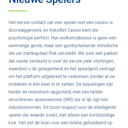
Het eerste contact van een speler met een casino is
doorslaggevend, en KokoBet Casino kent die
psychologie perfect. Hun welkomstbonus is geen een
eenmalige geste, maar een gestructureerde introductie
die uw startkapitaal flink versterkt. We zien een pakket
dat veelal verdeeld is over de eerste paar stortingen,
waardoor u de gelegenheid en het speelgeld verkrijgt
om het platform uitgebreid te verkennen zonder al uw
middelen in één keer in te zetten. De bepalingen zijn
helder en realistisch opgesteld, met een helder
omschreven speelvereiste (WR) die in lijn ligt met
industrienormen. Dit toont respect voor de intelligente
speler die waarde zoekt, niet alleen een kortstondige
kick. Het zet de toon voor een relatie gefundeerd op