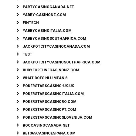
PARTYCASINOCANADA.NET
YABBY-CASINONZ.COM
FINTECH
YABBYCASINOITALIA.COM
YABBYCASINOSOUTHAFRICA.COM
JACKPOTCITYCASINOCANADA.COM
TEST
JACKPOTCITYCASINOSOUTHAFRICA.COM
RUBYFORTUNECASINONZ.COM
WHAT DOES NLU MEAN 8
POKERSTARSCASINO-UK.UK
POKERSTARSCASINOITALIA.COM
POKERSTARSCASINORO.COM
POKERSTARSCASINOPT.COM
POKERSTARSCASINOSLOVENIJA.COM
BOOCASINOCANADA.NET
BET365CASINOESPANA.COM