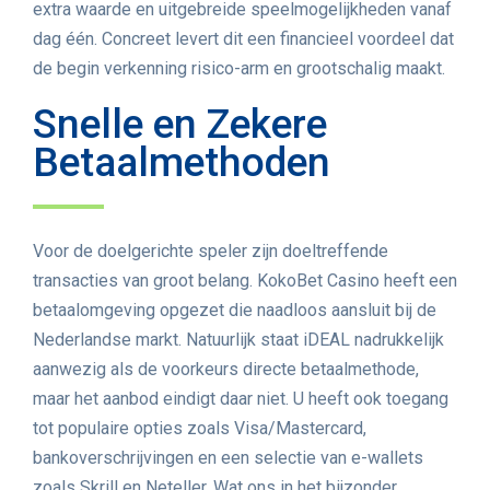
extra waarde en uitgebreide speelmogelijkheden vanaf
dag één. Concreet levert dit een financieel voordeel dat
de begin verkenning risico-arm en grootschalig maakt.
Snelle en Zekere
Betaalmethoden
Voor de doelgerichte speler zijn doeltreffende
transacties van groot belang. KokoBet Casino heeft een
betaalomgeving opgezet die naadloos aansluit bij de
Nederlandse markt. Natuurlijk staat iDEAL nadrukkelijk
aanwezig als de voorkeurs directe betaalmethode,
maar het aanbod eindigt daar niet. U heeft ook toegang
tot populaire opties zoals Visa/Mastercard,
bankoverschrijvingen en een selectie van e-wallets
zoals Skrill en Neteller. Wat ons in het bijzonder