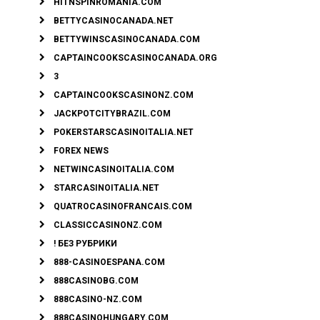
HITNSPINROMANIA.COM
BETTYCASINOCANADA.NET
BETTYWINSCASINOCANADA.COM
CAPTAINCOOKSCASINOCANADA.ORG
3
CAPTAINCOOKSCASINONZ.COM
JACKPOTCITYBRAZIL.COM
POKERSTARSCASINOITALIA.NET
FOREX NEWS
NETWINCASINOITALIA.COM
STARCASINOITALIA.NET
QUATROCASINOFRANCAIS.COM
CLASSICCASINONZ.COM
! БЕЗ РУБРИКИ
888-CASINOESPANA.COM
888CASINOBG.COM
888CASINO-NZ.COM
888CASINOHUNGARY.COM