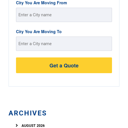
City You Are Moving From
Street
City You Are Moving To
Address
Street
Address
ARCHIVES
AUGUST 2026