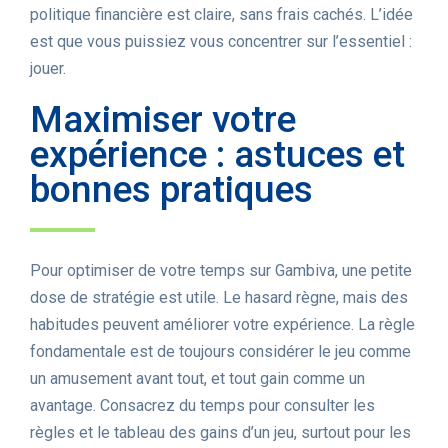
politique financière est claire, sans frais cachés. L’idée
est que vous puissiez vous concentrer sur l’essentiel :
jouer.
Maximiser votre
expérience : astuces et
bonnes pratiques
Pour optimiser de votre temps sur Gambiva, une petite
dose de stratégie est utile. Le hasard règne, mais des
habitudes peuvent améliorer votre expérience. La règle
fondamentale est de toujours considérer le jeu comme
un amusement avant tout, et tout gain comme un
avantage. Consacrez du temps pour consulter les
règles et le tableau des gains d’un jeu, surtout pour les