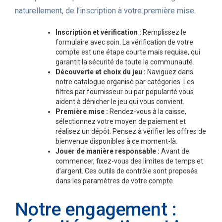
naturellement, de l’inscription à votre première mise.
Inscription et vérification :
Remplissez le
formulaire avec soin. La vérification de votre
compte est une étape courte mais requise, qui
garantit la sécurité de toute la communauté.
Découverte et choix du jeu :
Naviguez dans
notre catalogue organisé par catégories. Les
filtres par fournisseur ou par popularité vous
aident à dénicher le jeu qui vous convient.
Première mise :
Rendez-vous à la caisse,
sélectionnez votre moyen de paiement et
réalisez un dépôt. Pensez à vérifier les offres de
bienvenue disponibles à ce moment-là.
Jouer de manière responsable :
Avant de
commencer, fixez-vous des limites de temps et
d’argent. Ces outils de contrôle sont proposés
dans les paramètres de votre compte.
Notre engagement :