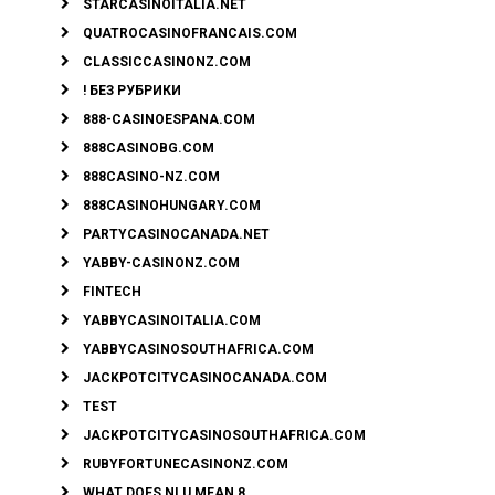
STARCASINOITALIA.NET
QUATROCASINOFRANCAIS.COM
CLASSICCASINONZ.COM
! БЕЗ РУБРИКИ
888-CASINOESPANA.COM
888CASINOBG.COM
888CASINO-NZ.COM
888CASINOHUNGARY.COM
PARTYCASINOCANADA.NET
YABBY-CASINONZ.COM
FINTECH
YABBYCASINOITALIA.COM
YABBYCASINOSOUTHAFRICA.COM
JACKPOTCITYCASINOCANADA.COM
TEST
JACKPOTCITYCASINOSOUTHAFRICA.COM
RUBYFORTUNECASINONZ.COM
WHAT DOES NLU MEAN 8