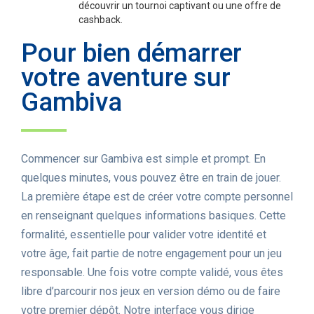
découvrir un tournoi captivant ou une offre de
cashback.
Pour bien démarrer
votre aventure sur
Gambiva
Commencer sur Gambiva est simple et prompt. En
quelques minutes, vous pouvez être en train de jouer.
La première étape est de créer votre compte personnel
en renseignant quelques informations basiques. Cette
formalité, essentielle pour valider votre identité et
votre âge, fait partie de notre engagement pour un jeu
responsable. Une fois votre compte validé, vous êtes
libre d’parcourir nos jeux en version démo ou de faire
votre premier dépôt. Notre interface vous dirige