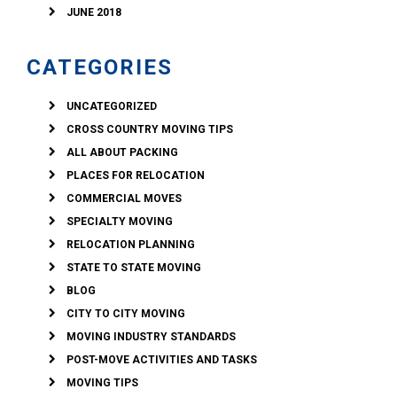
JUNE 2018
CATEGORIES
UNCATEGORIZED
CROSS COUNTRY MOVING TIPS
ALL ABOUT PACKING
PLACES FOR RELOCATION
COMMERCIAL MOVES
SPECIALTY MOVING
RELOCATION PLANNING
STATE TO STATE MOVING
BLOG
CITY TO CITY MOVING
MOVING INDUSTRY STANDARDS
POST-MOVE ACTIVITIES AND TASKS
MOVING TIPS