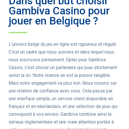
Dans quel but choisir
Gambiva Casino pour
jouer en Belgique ?
L’univers belge du jeu en ligne est rigoureux et régulé.
C’est un cadre que nous suivons et dans lequel nous
nous inscrivons pleinement. Opter pour Gambiva
Casino, c’est choisir un partenaire qui joue strictement
selon la loi. Notre licence en est la preuve tangible.
Mais notre engagement va plus loin. Nous misons sur
une relation de confiance avec vous. Cela passe par
une interface simple, un service client disponible en
français et en néerlandais, et une sélection de jeux qui
correspond à vos envies. Gambiva combine ainsi le
sérieux réglementaire et une vraie attention portée à