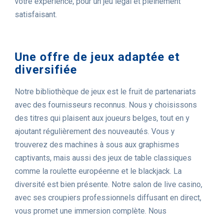
votre expérience, pour un jeu légal et pleinement
satisfaisant.
Une offre de jeux adaptée et
diversifiée
Notre bibliothèque de jeux est le fruit de partenariats
avec des fournisseurs reconnus. Nous y choisissons
des titres qui plaisent aux joueurs belges, tout en y
ajoutant régulièrement des nouveautés. Vous y
trouverez des machines à sous aux graphismes
captivants, mais aussi des jeux de table classiques
comme la roulette européenne et le blackjack. La
diversité est bien présente. Notre salon de live casino,
avec ses croupiers professionnels diffusant en direct,
vous promet une immersion complète. Nous