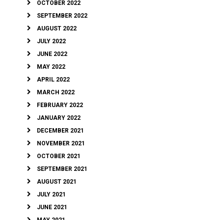
OCTOBER 2022
SEPTEMBER 2022
AUGUST 2022
JULY 2022
JUNE 2022
MAY 2022
APRIL 2022
MARCH 2022
FEBRUARY 2022
JANUARY 2022
DECEMBER 2021
NOVEMBER 2021
OCTOBER 2021
SEPTEMBER 2021
AUGUST 2021
JULY 2021
JUNE 2021