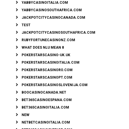
YABBYCASINOITALIA.COM
YABBYCASINOSOUTHAFRICA.COM
JACKPOTCITYCASINOCANADA.COM
TEST
JACKPOTCITYCASINOSOUTHAFRICA.COM
RUBYFORTUNECASINONZ.COM
WHAT DOES NLU MEAN 8
POKERSTARSCASINO-UK.UK
POKERSTARSCASINOITALIA.COM
POKERSTARSCASINORO.COM
POKERSTARSCASINOPT.COM
POKERSTARSCASINOSLOVENIJA.COM
BOOCASINOCANADA.NET
BET365CASINOESPANA.COM
BET365CASINOITALIA.COM
NEW
NETBETCASINOITALIA.COM