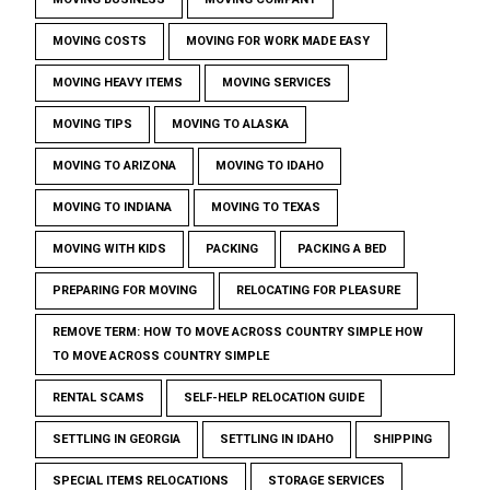
MOVING COSTS
MOVING FOR WORK MADE EASY
MOVING HEAVY ITEMS
MOVING SERVICES
MOVING TIPS
MOVING TO ALASKA
MOVING TO ARIZONA
MOVING TO IDAHO
MOVING TO INDIANA
MOVING TO TEXAS
MOVING WITH KIDS
PACKING
PACKING A BED
PREPARING FOR MOVING
RELOCATING FOR PLEASURE
REMOVE TERM: HOW TO MOVE ACROSS COUNTRY SIMPLE HOW
TO MOVE ACROSS COUNTRY SIMPLE
RENTAL SCAMS
SELF-HELP RELOCATION GUIDE
SETTLING IN GEORGIA
SETTLING IN IDAHO
SHIPPING
SPECIAL ITEMS RELOCATIONS
STORAGE SERVICES