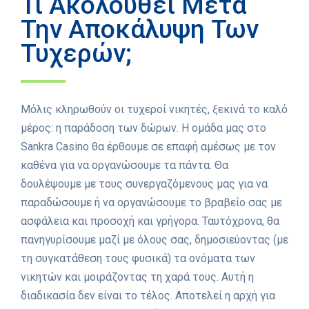
Τι Ακολουθεί Μετά
Την Αποκάλυψη Των
Τυχερών;
Μόλις κληρωθούν οι τυχεροί νικητές, ξεκινά το καλό
μέρος: η παράδοση των δώρων. Η ομάδα μας στο
Sankra Casino θα έρθουμε σε επαφή αμέσως με τον
καθένα για να οργανώσουμε τα πάντα. Θα
δουλέψουμε με τους συνεργαζόμενους μας για να
παραδώσουμε ή να οργανώσουμε το βραβείο σας με
ασφάλεια και προσοχή και γρήγορα. Ταυτόχρονα, θα
πανηγυρίσουμε μαζί με όλους σας, δημοσιεύοντας (με
τη συγκατάθεση τους φυσικά) τα ονόματα των
νικητών και μοιράζοντας τη χαρά τους. Αυτή η
διαδικασία δεν είναι το τέλος. Αποτελεί η αρχή για