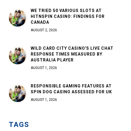
WE TRIED 50 VARIOUS SLOTS AT
HITNSPIN CASINO: FINDINGS FOR
CANADA
AUGUST 2, 2026
WILD CARD CITY CASINO'S LIVE CHAT
RESPONSE TIMES MEASURED BY
AUSTRALIA PLAYER
AUGUST 1, 2026
RESPONSIBLE GAMING FEATURES AT
SPIN DOG CASINO ASSESSED FOR UK
AUGUST 1, 2026
TAGS