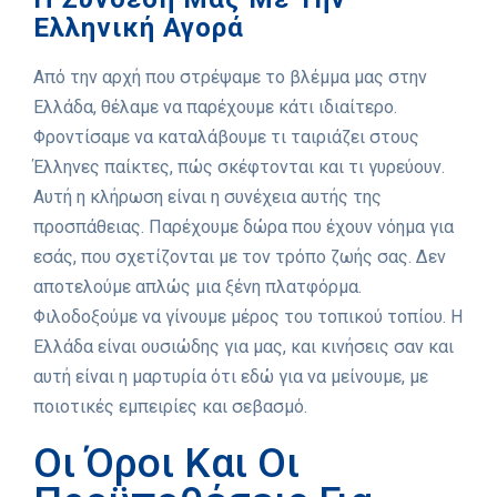
Ελληνική Αγορά
Από την αρχή που στρέψαμε το βλέμμα μας στην
Ελλάδα, θέλαμε να παρέχουμε κάτι ιδιαίτερο.
Φροντίσαμε να καταλάβουμε τι ταιριάζει στους
Έλληνες παίκτες, πώς σκέφτονται και τι γυρεύουν.
Αυτή η κλήρωση είναι η συνέχεια αυτής της
προσπάθειας. Παρέχουμε δώρα που έχουν νόημα για
εσάς, που σχετίζονται με τον τρόπο ζωής σας. Δεν
αποτελούμε απλώς μια ξένη πλατφόρμα.
Φιλοδοξούμε να γίνουμε μέρος του τοπικού τοπίου. Η
Ελλάδα είναι ουσιώδης για μας, και κινήσεις σαν και
αυτή είναι η μαρτυρία ότι εδώ για να μείνουμε, με
ποιοτικές εμπειρίες και σεβασμό.
Οι Όροι Και Οι