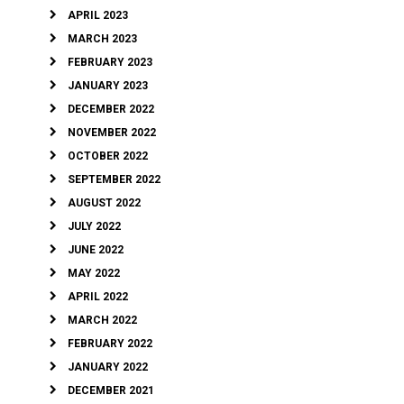
APRIL 2023
MARCH 2023
FEBRUARY 2023
JANUARY 2023
DECEMBER 2022
NOVEMBER 2022
OCTOBER 2022
SEPTEMBER 2022
AUGUST 2022
JULY 2022
JUNE 2022
MAY 2022
APRIL 2022
MARCH 2022
FEBRUARY 2022
JANUARY 2022
DECEMBER 2021