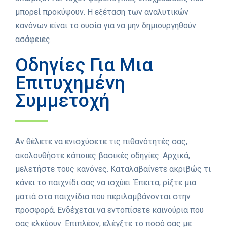
μπορεί προκύψουν. Η εξέταση των αναλυτικών
κανόνων είναι το ουσία για να μην δημιουργηθούν
ασάφειες.
Οδηγίες Για Μια
Επιτυχημένη
Συμμετοχή
Αν θέλετε να ενισχύσετε τις πιθανότητές σας,
ακολουθήστε κάποιες βασικές οδηγίες. Αρχικά,
μελετήστε τους κανόνες. Καταλαβαίνετε ακριβώς τι
κάνει το παιχνίδι σας να ισχύει. Έπειτα, ρίξτε μια
ματιά στα παιχνίδια που περιλαμβάνονται στην
προσφορά. Ενδέχεται να εντοπίσετε καινούρια που
σας ελκύουν. Επιπλέον, ελέγξτε το ποσό σας με