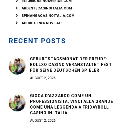
BET365CASINOSVERIGE.COM
ARDENTECASINOITALIA.COM
SPINANGACASINOITALIA.COM
ADOBE GENERATIVE AI 1
RECENT POSTS
GEBURTSTAGSMONAT DER FREUDE:
ROLLXO CASINO VERANSTALTET FEST
FÜR SEINE DEUTSCHEN SPIELER
AUGUST 2, 2026
GIOCA D'AZZARDO COME UN
PROFESSIONISTA, VINCI ALLA GRANDE
COME UNA LEGGENDA A FRIDAYROLL
CASINO IN ITALIA
AUGUST 2, 2026