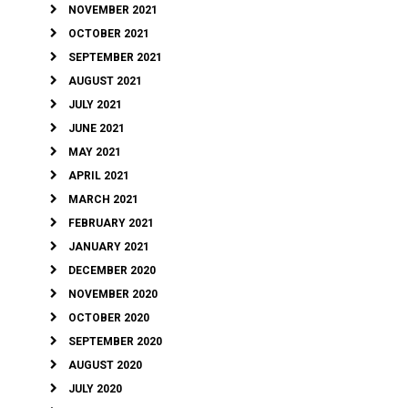
NOVEMBER 2021
OCTOBER 2021
SEPTEMBER 2021
AUGUST 2021
JULY 2021
JUNE 2021
MAY 2021
APRIL 2021
MARCH 2021
FEBRUARY 2021
JANUARY 2021
DECEMBER 2020
NOVEMBER 2020
OCTOBER 2020
SEPTEMBER 2020
AUGUST 2020
JULY 2020