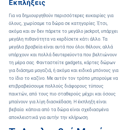
Εκπλήξεις
Για να δημιουργηθούν περισσότερες ευκαιρίες για
όλους, χωρίσαμε τα δώρα σε κατηγορίες. Έτσι,
ακόμα και αν δεν πάρετε το μεγάλο jackpot, υπάρχει
μεγάλη πιθανότητα να κερδίσετε κάτι άλλο. Τα
μεγάλα βραβεία είναι αυτά που όλοι θέλουν, αλλά
υπάρχουν και πολλά δευτερεύοντα που βελτιώνουν
τη μέρα σας. Φανταστείτε gadgets, κάρτες δώρων
για διάσημα μαγαζιά, ή ακόμα και ειδικά μπόνους για
το ίδιο το καζίνο. Με αυτόν τον τρόπο μπορούμε να
επιβραβεύσουμε πολλούς διάφορους τύπους
παικτών, από τους πιο σταθερούς μέχρι και όσους
μπαίνουν για λίγη διασκέδαση. Η έκπληξη είναι
βεβαία· κάποια από τα δώρα είναι σχεδιασμένα
αποκλειστικά για αυτήν την κλήρωση.