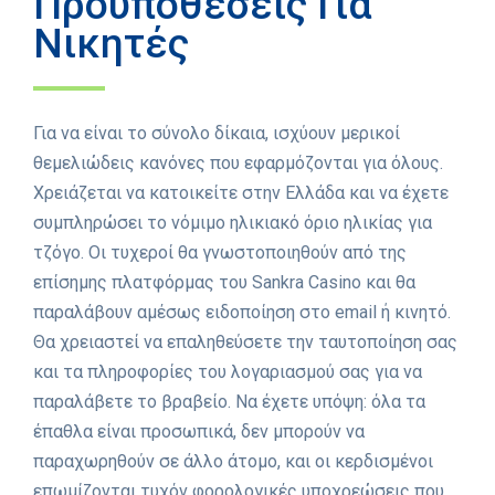
Προϋποθέσεις Για
Νικητές
Για να είναι το σύνολο δίκαια, ισχύουν μερικοί
θεμελιώδεις κανόνες που εφαρμόζονται για όλους.
Χρειάζεται να κατοικείτε στην Ελλάδα και να έχετε
συμπληρώσει το νόμιμο ηλικιακό όριο ηλικίας για
τζόγο. Οι τυχεροί θα γνωστοποιηθούν από της
επίσημης πλατφόρμας του Sankra Casino και θα
παραλάβουν αμέσως ειδοποίηση στο email ή κινητό.
Θα χρειαστεί να επαληθεύσετε την ταυτοποίηση σας
και τα πληροφορίες του λογαριασμού σας για να
παραλάβετε το βραβείο. Να έχετε υπόψη: όλα τα
έπαθλα είναι προσωπικά, δεν μπορούν να
παραχωρηθούν σε άλλο άτομο, και οι κερδισμένοι
επωμίζονται τυχόν φορολογικές υποχρεώσεις που