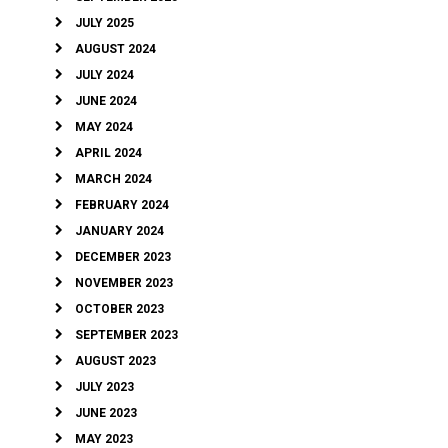
JULY 2025
AUGUST 2024
JULY 2024
JUNE 2024
MAY 2024
APRIL 2024
MARCH 2024
FEBRUARY 2024
JANUARY 2024
DECEMBER 2023
NOVEMBER 2023
OCTOBER 2023
SEPTEMBER 2023
AUGUST 2023
JULY 2023
JUNE 2023
MAY 2023