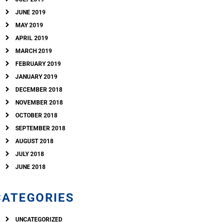
JUNE 2019
MAY 2019
APRIL 2019
MARCH 2019
FEBRUARY 2019
JANUARY 2019
DECEMBER 2018
NOVEMBER 2018
OCTOBER 2018
SEPTEMBER 2018
AUGUST 2018
JULY 2018
JUNE 2018
CATEGORIES
UNCATEGORIZED