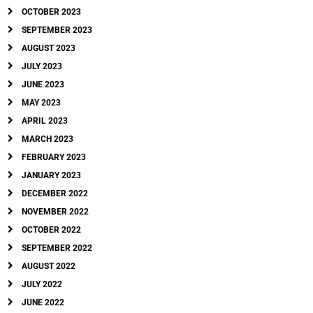
OCTOBER 2023
SEPTEMBER 2023
AUGUST 2023
JULY 2023
JUNE 2023
MAY 2023
APRIL 2023
MARCH 2023
FEBRUARY 2023
JANUARY 2023
DECEMBER 2022
NOVEMBER 2022
OCTOBER 2022
SEPTEMBER 2022
AUGUST 2022
JULY 2022
JUNE 2022