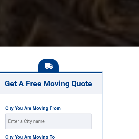
Get A Free Moving Quote
City You Are Moving From
City You Are Moving To
Street