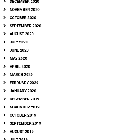
DECEMBER 2020
NOVEMBER 2020
OCTOBER 2020
SEPTEMBER 2020
AUGUST 2020
JULY 2020
JUNE 2020
MAY 2020
APRIL 2020
MARCH 2020
FEBRUARY 2020
JANUARY 2020
DECEMBER 2019
NOVEMBER 2019
OCTOBER 2019
SEPTEMBER 2019
AUGUST 2019
JULY 2019