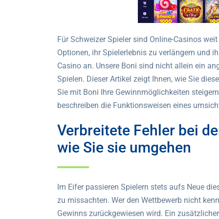
Für Schweizer Spieler sind Online-Casinos wei
Optionen, ihr Spielerlebnis zu verlängern und i
Casino an. Unsere Boni sind nicht allein ein a
Spielen. Dieser Artikel zeigt Ihnen, wie Sie die
Sie mit Boni Ihre Gewinnmöglichkeiten steigern
beschreiben die Funktionsweisen eines umsi
Verbreitete Fehler bei 
wie Sie sie umgehen
Im Eifer passieren Spielern stets aufs Neue die
zu missachten. Wer den Wettbewerb nicht kennt,
Gewinns zurückgewiesen wird. Ein zusätzlicher 