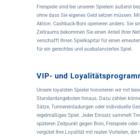
Freispiele sind bei unseren Spielern äußerst b
ohne dass Sie eigenes Geld setzen müssen. Mit
Aktion. Cashback-Boni operieren anders. Sie si
Zeitraums bekommen Sie einen Anteil Ihrer Net
verschafft Ihnen Spielkapital für einen erneut
für ein gerechtes und ausbalanciertes Spiel.
VIP- und Loyalitätsprogra
Unsere loyalsten Spieler honorieren wir mit b
Standardangeboten hinaus. Dazu zählen können
Sätze, Turniereinladungen oder individuelle G
regelmäßiges Spiel. Jeder Einsatz sammelt Tre
späteren Zeitpunkt gegen Boni, Freispiele ode
vergütet Ihre Loyalität mit realen Vorteilen, di