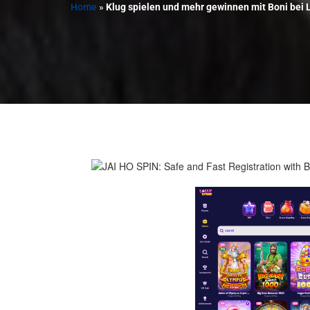
Home
»
Klug spielen und mehr gewinnen mit Boni bei L