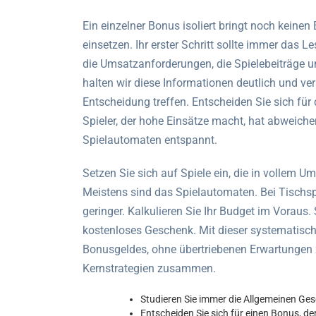
Ein einzelner Bonus isoliert bringt noch keinen 
einsetzen. Ihr erster Schritt sollte immer das
die Umsatzanforderungen, die Spielebeiträge un
halten wir diese Informationen deutlich und ver
Entscheidung treffen. Entscheiden Sie sich für 
Spieler, der hohe Einsätze macht, hat abweiche
Spielautomaten entspannt.
Setzen Sie sich auf Spiele ein, die in vollem
Meistens sind das Spielautomaten. Bei Tischspi
geringer. Kalkulieren Sie Ihr Budget im Voraus.
kostenloses Geschenk. Mit dieser systematisc
Bonusgeldes, ohne übertriebenen Erwartungen z
Kernstrategien zusammen.
Studieren Sie immer die Allgemeinen G
Entscheiden Sie sich für einen Bonus, der