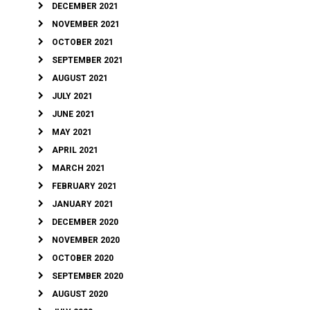
DECEMBER 2021
NOVEMBER 2021
OCTOBER 2021
SEPTEMBER 2021
AUGUST 2021
JULY 2021
JUNE 2021
MAY 2021
APRIL 2021
MARCH 2021
FEBRUARY 2021
JANUARY 2021
DECEMBER 2020
NOVEMBER 2020
OCTOBER 2020
SEPTEMBER 2020
AUGUST 2020