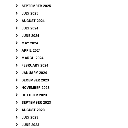
SEPTEMBER 2025
JULY 2025
AUGUST 2024
JULY 2024
JUNE 2024
MAY 2024
APRIL 2024
MARCH 2024
FEBRUARY 2024
JANUARY 2024
DECEMBER 2023
NOVEMBER 2023
OCTOBER 2023
SEPTEMBER 2023
AUGUST 2023
JULY 2023
JUNE 2023