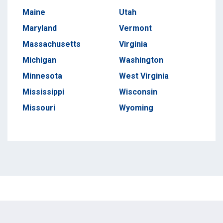
Maine
Utah
Maryland
Vermont
Massachusetts
Virginia
Michigan
Washington
Minnesota
West Virginia
Mississippi
Wisconsin
Missouri
Wyoming