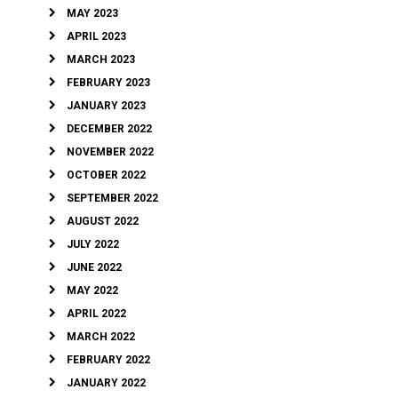
MAY 2023
APRIL 2023
MARCH 2023
FEBRUARY 2023
JANUARY 2023
DECEMBER 2022
NOVEMBER 2022
OCTOBER 2022
SEPTEMBER 2022
AUGUST 2022
JULY 2022
JUNE 2022
MAY 2022
APRIL 2022
MARCH 2022
FEBRUARY 2022
JANUARY 2022