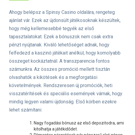
Ahogy belépsz a Spinsy Casino oldalára, rengeteg
ajánlat vár. Ezek az újdonsült játékosoknak készültek,
hogy még kellemesebbé tegyék az első
tapasztalatokat. Ezek a bónuszok nem csak extra
pénzt nyújtanak. Kiváló lehetőséget adnak, hogy
felfedezd a kaszinó játékait anélkül, hogy komolyabb
összeget kockáztatnál. A transzparencia fontos
számunkra. Az összes promóció mellett tisztán
olvashatók a kikötések és a megforgatási
követelmények. Rendszeresen új promóciók, heti
visszatérítések és speciális események várnak, hogy
mindig legyen valami újdonság. Első körben ezekre
lehet számítani:
Nagy fogadási bónusz az első depozitodra, ami
kitolhatja a játékidődet.