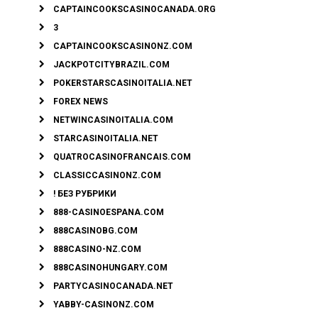
CAPTAINCOOKSCASINOCANADA.ORG
3
CAPTAINCOOKSCASINONZ.COM
JACKPOTCITYBRAZIL.COM
POKERSTARSCASINOITALIA.NET
FOREX NEWS
NETWINCASINOITALIA.COM
STARCASINOITALIA.NET
QUATROCASINOFRANCAIS.COM
CLASSICCASINONZ.COM
! БЕЗ РУБРИКИ
888-CASINOESPANA.COM
888CASINOBG.COM
888CASINO-NZ.COM
888CASINOHUNGARY.COM
PARTYCASINOCANADA.NET
YABBY-CASINONZ.COM