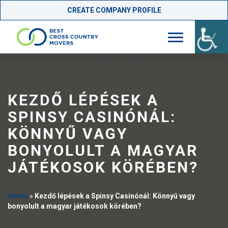
CREATE COMPANY PROFILE
Skip
to
content
KEZDŐ LÉPÉSEK A
SPINSY CASINÓNÁL:
KÖNNYŰ VAGY
BONYOLULT A MAGYAR
JÁTÉKOSOK KÖRÉBEN?
Home
»
Kezdő lépések a Spinsy Casinónál: Könnyű vagy
bonyolult a magyar játékosok körében?