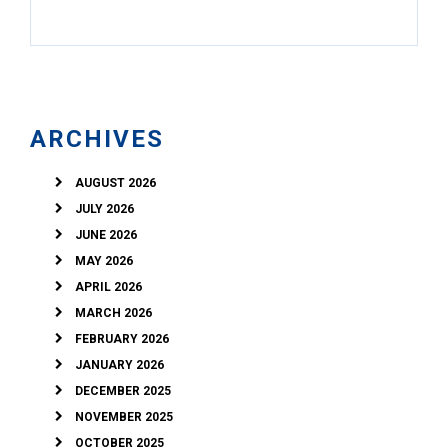
ARCHIVES
AUGUST 2026
JULY 2026
JUNE 2026
MAY 2026
APRIL 2026
MARCH 2026
FEBRUARY 2026
JANUARY 2026
DECEMBER 2025
NOVEMBER 2025
OCTOBER 2025