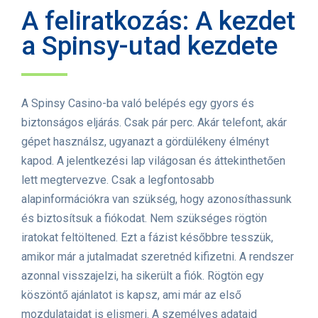
A feliratkozás: A kezdet
a Spinsy-utad kezdete
A Spinsy Casino-ba való belépés egy gyors és
biztonságos eljárás. Csak pár perc. Akár telefont, akár
gépet használsz, ugyanazt a gördülékeny élményt
kapod. A jelentkezési lap világosan és áttekinthetően
lett megtervezve. Csak a legfontosabb
alapinformációkra van szükség, hogy azonosíthassunk
és biztosítsuk a fiókodat. Nem szükséges rögtön
iratokat feltöltened. Ezt a fázist későbbre tesszük,
amikor már a jutalmadat szeretnéd kifizetni. A rendszer
azonnal visszajelzi, ha sikerült a fiók. Rögtön egy
köszöntő ajánlatot is kapsz, ami már az első
mozdulataidat is elismeri. A személyes adataid