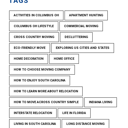
TAGS
ACTIVITIES IN COLUMBUS OH
APARTMENT HUNTING
COLUMBUS OH LIFESTYLE
COMMERCIAL MOVING
CROSS COUNTRY MOVING
DECLUTTERING
ECO-FRIENDLY MOVE
EXPLORING US CITIES AND STATES
HOME DECORATION
HOME OFFICE
HOW TO CHOOSE MOVING COMPANY
HOW TO ENJOY SOUTH CAROLINA
HOW TO LEARN MORE ABOUT RELOCATION
HOW TO MOVE ACROSS COUNTRY SIMPLE
INDIANA LIVING
INTERSTATE RELOCATION
LIFE IN FLORIDA
LIVING IN SOUTH CAROLINA
LONG DISTANCE MOVING