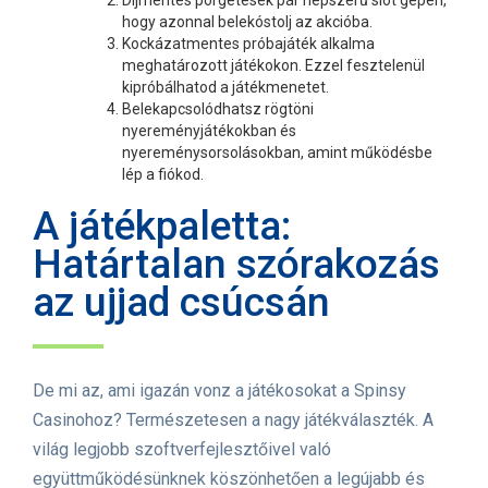
Díjmentes pörgetések pár népszerű slot gépen,
hogy azonnal belekóstolj az akcióba.
Kockázatmentes próbajáték alkalma
meghatározott játékokon. Ezzel fesztelenül
kipróbálhatod a játékmenetet.
Belekapcsolódhatsz rögtöni
nyereményjátékokban és
nyereménysorsolásokban, amint működésbe
lép a fiókod.
A játékpaletta:
Határtalan szórakozás
az ujjad csúcsán
De mi az, ami igazán vonz a játékosokat a Spinsy
Casinohoz? Természetesen a nagy játékválaszték. A
világ legjobb szoftverfejlesztőivel való
együttműködésünknek köszönhetően a legújabb és