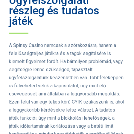
Ügyfélszolgálati
részleg és tudatos
játék
A Spinsy Casino nemcsak a szórakozásra, hanem a
felelősségteljes játékra és a tagok segítésére is
kiemelt figyelmet fordít. Ha bármilyen problémád, vagy
segítségre lenne szükséged, tapasztalt
ügyfélszolgálatunk készenlétben van. Többféleképpen
is felveheted velük a kapcsolatot, úgy mint élő
csevegéssel, ami általában a leggyorsabb megoldás.
Ezen felül van egy teljes körű GYIK szakaszunk is, ahol
a leggyakoribb kérdésekre lelsz választ. A tudatos
játék funkciói, úgy mint a blokkolási lehetőségek, a
játék időtartamának korlátozása vagy a betéti limit