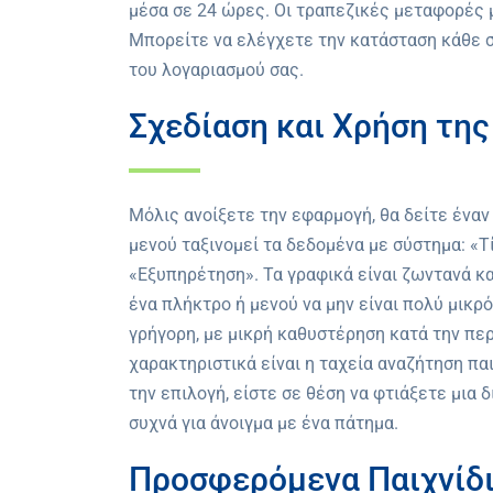
μέσα σε 24 ώρες. Οι τραπεζικές μεταφορές 
Μπορείτε να ελέγχετε την κατάσταση κάθε 
του λογαριασμού σας.
Σχεδίαση και Χρήση τη
Μόλις ανοίξετε την εφαρμογή, θα δείτε έναν
μενού ταξινομεί τα δεδομένα με σύστημα: «
«Εξυπηρέτηση». Τα γραφικά είναι ζωντανά κα
ένα πλήκτρο ή μενού να μην είναι πολύ μικρό
γρήγορη, με μικρή καθυστέρηση κατά την περ
χαρακτηριστικά είναι η ταχεία αναζήτηση πα
την επιλογή, είστε σε θέση να φτιάξετε μια 
συχνά για άνοιγμα με ένα πάτημα.
Προσφερόμενα Παιχνίδι