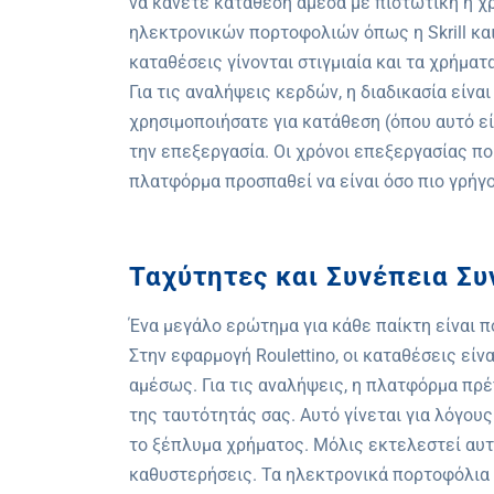
να κάνετε κατάθεση άμεσα με πιστωτική ή χρ
ηλεκτρονικών πορτοφολιών όπως η Skrill και 
καταθέσεις γίνονται στιγμιαία και τα χρήμα
Για τις αναλήψεις κερδών, η διαδικασία είναι
χρησιμοποιήσατε για κατάθεση (όπου αυτό εί
την επεξεργασία. Οι χρόνοι επεξεργασίας πο
πλατφόρμα προσπαθεί να είναι όσο πιο γρήγο
Ταχύτητες και Συνέπεια Σ
Ένα μεγάλο ερώτημα για κάθε παίκτη είναι π
Στην εφαρμογή Roulettino, οι καταθέσεις είν
αμέσως. Για τις αναλήψεις, η πλατφόρμα πρ
της ταυτότητάς σας. Αυτό γίνεται για λόγου
το ξέπλυμα χρήματος. Μόλις εκτελεστεί αυτ
καθυστερήσεις. Τα ηλεκτρονικά πορτοφόλια 