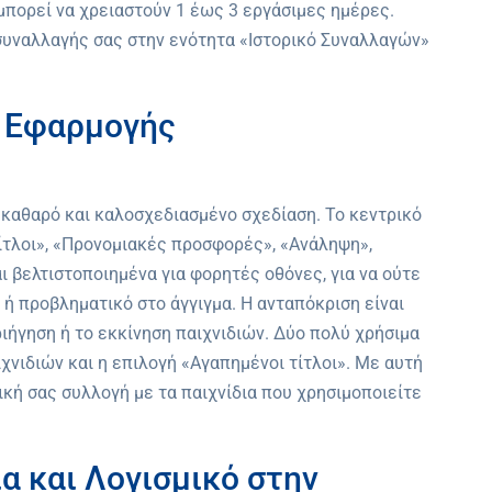
μπορεί να χρειαστούν 1 έως 3 εργάσιμες ημέρες.
συναλλαγής σας στην ενότητα «Ιστορικό Συναλλαγών»
ς Εφαρμογής
 καθαρό και καλοσχεδιασμένο σχεδίαση. Το κεντρικό
Τίτλοι», «Προνομιακές προσφορές», «Ανάληψη»,
ι βελτιστοποιημένα για φορητές οθόνες, για να ούτε
 ή προβληματικό στο άγγιγμα. Η ανταπόκριση είναι
ιήγηση ή το εκκίνηση παιχνιδιών. Δύο πολύ χρήσιμα
ιχνιδιών και η επιλογή «Αγαπημένοι τίτλοι». Με αυτή
δική σας συλλογή με τα παιχνίδια που χρησιμοποιείτε
α και Λογισμικό στην