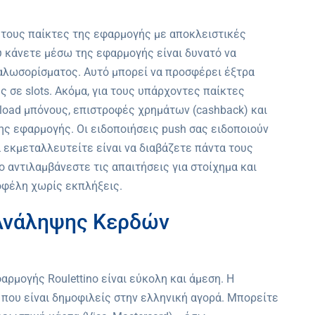
ι τους παίκτες της εφαρμογής με αποκλειστικές
 κάνετε μέσω της εφαρμογής είναι δυνατό να
αλωσορίσματος. Αυτό μπορεί να προσφέρει έξτρα
ς σε slots. Ακόμα, για τους υπάρχοντες παίκτες
oad μπόνους, επιστροφές χρημάτων (cashback) και
ης εφαρμογής. Οι ειδοποιήσεις push σας ειδοποιούν
α εκμεταλλευτείτε είναι να διαβάζετε πάντα τους
 αντιλαμβάνεστε τις απαιτήσεις για στοίχημα και
οφέλη χωρίς εκπλήξεις.
Ανάληψης Κερδών
ρμογής Roulettino είναι εύκολη και άμεση. Η
που είναι δημοφιλείς στην ελληνική αγορά. Μπορείτε