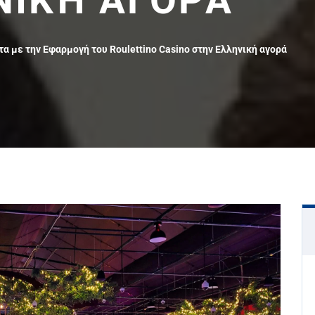
ΝΙΚΉ ΑΓΟΡΆ
τα με την Εφαρμογή του Roulettino Casino στην Ελληνική αγορά