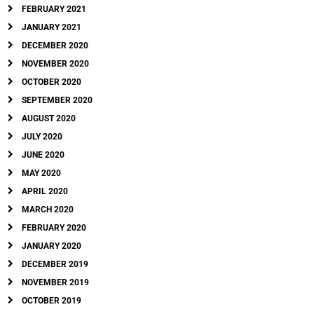
FEBRUARY 2021
JANUARY 2021
DECEMBER 2020
NOVEMBER 2020
OCTOBER 2020
SEPTEMBER 2020
AUGUST 2020
JULY 2020
JUNE 2020
MAY 2020
APRIL 2020
MARCH 2020
FEBRUARY 2020
JANUARY 2020
DECEMBER 2019
NOVEMBER 2019
OCTOBER 2019