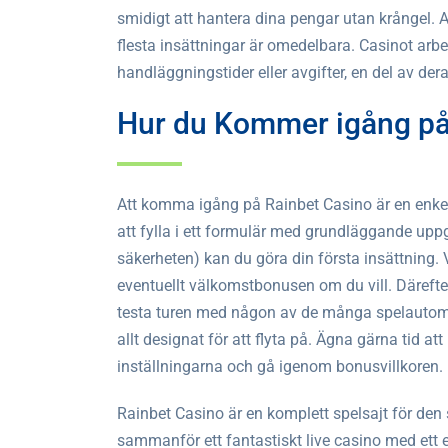
smidigt att hantera dina pengar utan krångel. An
flesta insättningar är omedelbara. Casinot arbe
handläggningstider eller avgifter, en del av de
Hur du Kommer igång på
Att komma igång på Rainbet Casino är en enkel
att fylla i ett formulär med grundläggande uppgif
säkerheten) kan du göra din första insättning. 
eventuellt välkomstbonusen om du vill. Därefter ä
testa turen med någon av de många spelautoma
allt designat för att flyta på. Ägna gärna tid a
inställningarna och gå igenom bonusvillkoren. 
Rainbet Casino är en komplett spelsajt för de
sammanför ett fantastiskt live casino med ett 