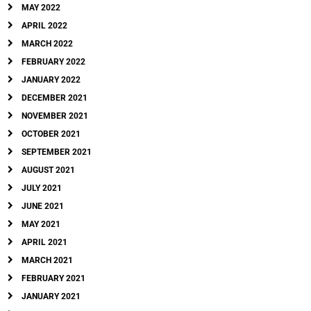
MAY 2022
APRIL 2022
MARCH 2022
FEBRUARY 2022
JANUARY 2022
DECEMBER 2021
NOVEMBER 2021
OCTOBER 2021
SEPTEMBER 2021
AUGUST 2021
JULY 2021
JUNE 2021
MAY 2021
APRIL 2021
MARCH 2021
FEBRUARY 2021
JANUARY 2021