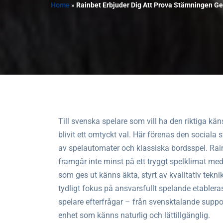
Home
»
Rainbet Erbjuder Dig Att Prova Stämningen Ge
Till svenska spelare som vill ha den riktiga k
blivit ett omtyckt val. Här förenas den sociala
av spelautomater och klassiska bordsspel. Rai
framgår inte minst på ett tryggt spelklimat med 
som ges ut känns äkta, styrt av kvalitativ tekn
tydligt fokus på ansvarsfullt spelande etableras
spelare efterfrågar – från svensktalande support
enhet som känns naturlig och lättillgänglig.