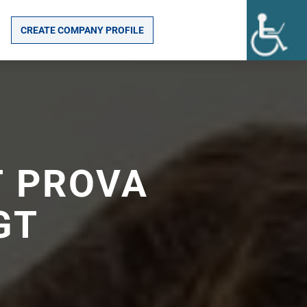
CREATE COMPANY PROFILE
T PROVA
GT