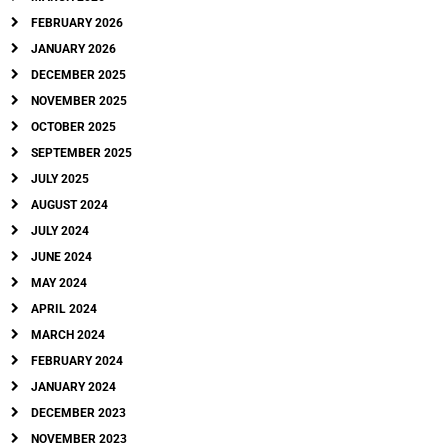
FEBRUARY 2026
JANUARY 2026
DECEMBER 2025
NOVEMBER 2025
OCTOBER 2025
SEPTEMBER 2025
JULY 2025
AUGUST 2024
JULY 2024
JUNE 2024
MAY 2024
APRIL 2024
MARCH 2024
FEBRUARY 2024
JANUARY 2024
DECEMBER 2023
NOVEMBER 2023