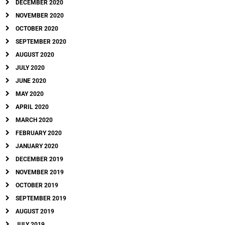
DECEMBER 2020
NOVEMBER 2020
OCTOBER 2020
SEPTEMBER 2020
AUGUST 2020
JULY 2020
JUNE 2020
MAY 2020
APRIL 2020
MARCH 2020
FEBRUARY 2020
JANUARY 2020
DECEMBER 2019
NOVEMBER 2019
OCTOBER 2019
SEPTEMBER 2019
AUGUST 2019
JULY 2019