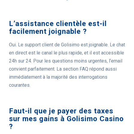
L’assistance clientèle est-il
facilement joignable ?
Oui. Le support client de Golisimo est joignable. Le chat
en direct est le canal le plus rapide, et il est accessible
24h sur 24. Pour les questions moins urgentes, l’email
convient parfaitement. La section FAQ répond aussi
immédiatement à la majorité des interrogations
courantes.
Faut-il que je payer des taxes
sur mes gains à Golisimo Casino
?