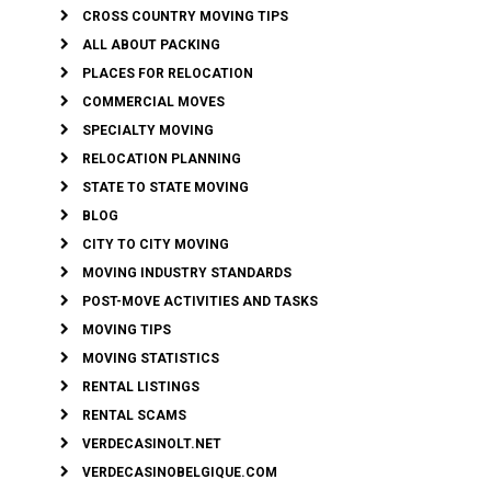
CROSS COUNTRY MOVING TIPS
ALL ABOUT PACKING
PLACES FOR RELOCATION
COMMERCIAL MOVES
SPECIALTY MOVING
RELOCATION PLANNING
STATE TO STATE MOVING
BLOG
CITY TO CITY MOVING
MOVING INDUSTRY STANDARDS
POST-MOVE ACTIVITIES AND TASKS
MOVING TIPS
MOVING STATISTICS
RENTAL LISTINGS
RENTAL SCAMS
VERDECASINOLT.NET
VERDECASINOBELGIQUE.COM