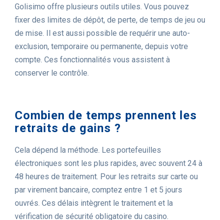
Golisimo offre plusieurs outils utiles. Vous pouvez
fixer des limites de dépôt, de perte, de temps de jeu ou
de mise. Il est aussi possible de requérir une auto-
exclusion, temporaire ou permanente, depuis votre
compte. Ces fonctionnalités vous assistent à
conserver le contrôle.
Combien de temps prennent les
retraits de gains ?
Cela dépend la méthode. Les portefeuilles
électroniques sont les plus rapides, avec souvent 24 à
48 heures de traitement. Pour les retraits sur carte ou
par virement bancaire, comptez entre 1 et 5 jours
ouvrés. Ces délais intègrent le traitement et la
vérification de sécurité obligatoire du casino.