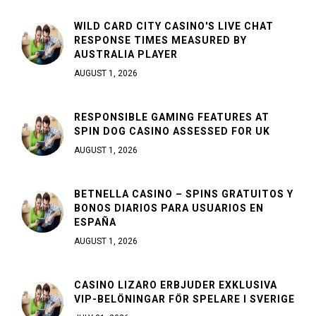
WILD CARD CITY CASINO'S LIVE CHAT
RESPONSE TIMES MEASURED BY
AUSTRALIA PLAYER
AUGUST 1, 2026
RESPONSIBLE GAMING FEATURES AT
SPIN DOG CASINO ASSESSED FOR UK
AUGUST 1, 2026
BETNELLA CASINO – SPINS GRATUITOS Y
BONOS DIARIOS PARA USUARIOS EN
ESPAÑA
AUGUST 1, 2026
CASINO LIZARO ERBJUDER EXKLUSIVA
VIP-BELÖNINGAR FÖR SPELARE I SVERIGE