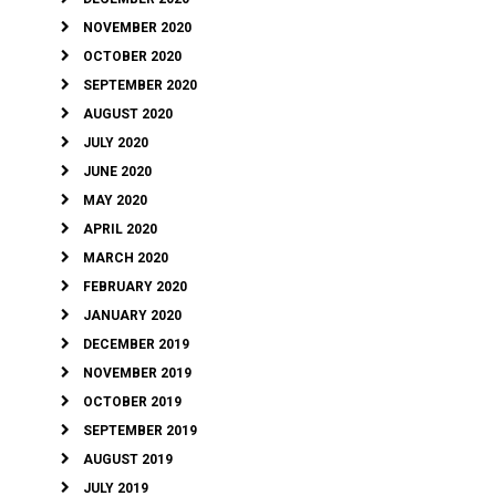
NOVEMBER 2020
OCTOBER 2020
SEPTEMBER 2020
AUGUST 2020
JULY 2020
JUNE 2020
MAY 2020
APRIL 2020
MARCH 2020
FEBRUARY 2020
JANUARY 2020
DECEMBER 2019
NOVEMBER 2019
OCTOBER 2019
SEPTEMBER 2019
AUGUST 2019
JULY 2019