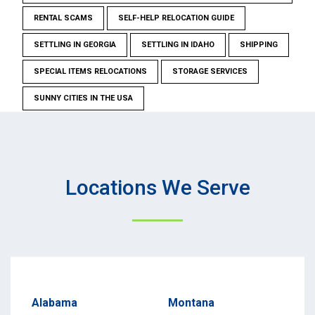
RENTAL SCAMS
SELF-HELP RELOCATION GUIDE
SETTLING IN GEORGIA
SETTLING IN IDAHO
SHIPPING
SPECIAL ITEMS RELOCATIONS
STORAGE SERVICES
SUNNY CITIES IN THE USA
Locations We Serve
Alabama
Montana