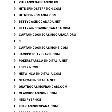
VULKANVEGASCASINO.US
HITNSPINOSTERREICH.COM
HITNSPINROMANIA.COM
BETTYCASINOCANADA.NET
BETTYWINSCASINOCANADA.COM
CAPTAINCOOKSCASINOCANADA.ORG
3
CAPTAINCOOKSCASINONZ.COM
JACKPOTCITYBRAZIL.COM
POKERSTARSCASINOITALIA.NET
FOREX NEWS
NETWINCASINOITALIA.COM
STARCASINOITALIA.NET
QUATROCASINOFRANCAIS.COM
CLASSICCASINONZ.COM
! БЕЗ РУБРИКИ
888-CASINOESPANA.COM