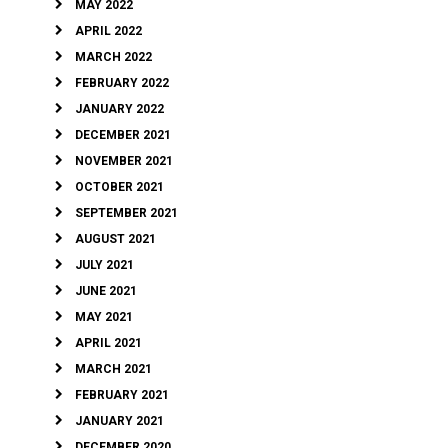
MAY 2022
APRIL 2022
MARCH 2022
FEBRUARY 2022
JANUARY 2022
DECEMBER 2021
NOVEMBER 2021
OCTOBER 2021
SEPTEMBER 2021
AUGUST 2021
JULY 2021
JUNE 2021
MAY 2021
APRIL 2021
MARCH 2021
FEBRUARY 2021
JANUARY 2021
DECEMBER 2020