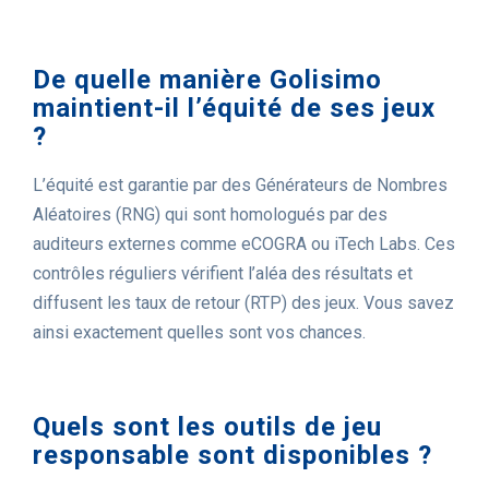
De quelle manière Golisimo
maintient-il l’équité de ses jeux
?
L’équité est garantie par des Générateurs de Nombres
Aléatoires (RNG) qui sont homologués par des
auditeurs externes comme eCOGRA ou iTech Labs. Ces
contrôles réguliers vérifient l’aléa des résultats et
diffusent les taux de retour (RTP) des jeux. Vous savez
ainsi exactement quelles sont vos chances.
Quels sont les outils de jeu
responsable sont disponibles ?