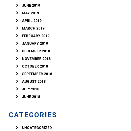
JUNE 2019
MAY 2019
APRIL 2019
MARCH 2019
FEBRUARY 2019
JANUARY 2019
DECEMBER 2018
NOVEMBER 2018
OCTOBER 2018
SEPTEMBER 2018
AUGUST 2018
JULY 2018
JUNE 2018
CATEGORIES
UNCATEGORIZED