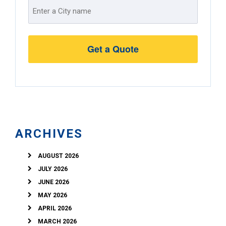
Street
Address
ARCHIVES
AUGUST 2026
JULY 2026
JUNE 2026
MAY 2026
APRIL 2026
MARCH 2026