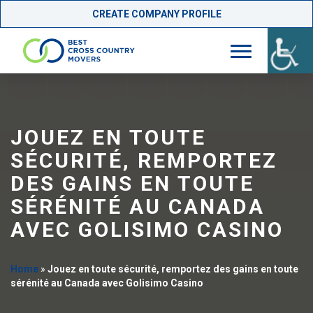
CREATE COMPANY PROFILE
Skip
to
content
JOUEZ EN TOUTE
SÉCURITÉ, REMPORTEZ
DES GAINS EN TOUTE
SÉRÉNITÉ AU CANADA
AVEC GOLISIMO CASINO
Home
»
Jouez en toute sécurité, remportez des gains en toute
sérénité au Canada avec Golisimo Casino