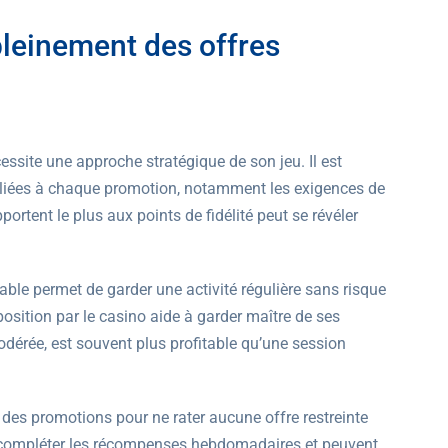
pleinement des offres
site une approche stratégique de son jeu. Il est
ns liées à chaque promotion, notamment les exigences de
portent le plus aux points de fidélité peut se révéler
ble permet de garder une activité régulière sans risque
sposition par le casino aide à garder maître de ses
dérée, est souvent plus profitable qu’une session
e des promotions pour ne rater aucune offre restreinte
 compléter les récompenses hebdomadaires et peuvent