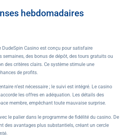
enses hebdomadaires
DudeSpin Casino est conçu pour satisfaire
es semaines, des bonus de dépôt, des tours gratuits ou
on des critères clairs. Ce système stimule une
chances de profits.
taire n’est nécessaire ; le suivi est intégré. Le casino
accorde les offres en adéquation. Les détails des
space membre, empêchant toute mauvaise surprise.
c le palier dans le programme de fidélité du casino. De
ent des avantages plus substantiels, créant un cercle
nté.