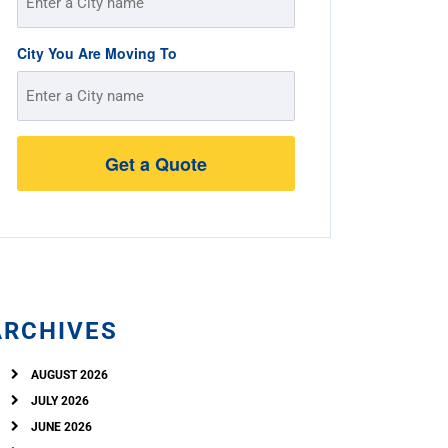
City You Are Moving To
Street
Address
Street
Address
ARCHIVES
AUGUST 2026
JULY 2026
JUNE 2026