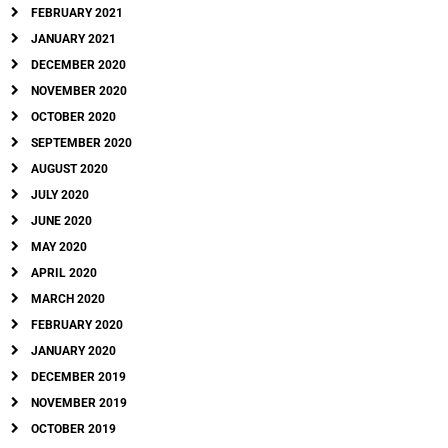
FEBRUARY 2021
JANUARY 2021
DECEMBER 2020
NOVEMBER 2020
OCTOBER 2020
SEPTEMBER 2020
AUGUST 2020
JULY 2020
JUNE 2020
MAY 2020
APRIL 2020
MARCH 2020
FEBRUARY 2020
JANUARY 2020
DECEMBER 2019
NOVEMBER 2019
OCTOBER 2019