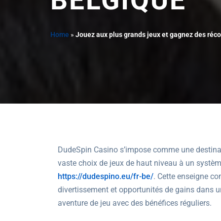
BELGIQUE
Home
»
Jouez aux plus grands jeux et gagnez des ré
DudeSpin Casino s’impose comme une destinatio
vaste choix de jeux de haut niveau à un systè
https://dudespino.eu/fr-be/
. Cette enseigne c
divertissement et opportunités de gains dans
aventure de jeu avec des bénéfices réguliers.