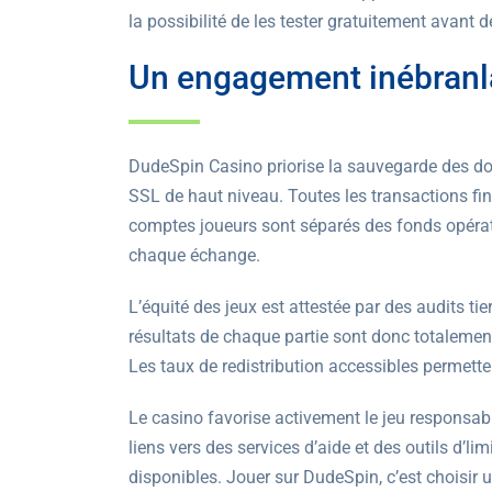
la possibilité de les tester gratuitement avant de
Un engagement inébranlab
DudeSpin Casino priorise la sauvegarde des do
SSL de haut niveau. Toutes les transactions fin
comptes joueurs sont séparés des fonds opérati
chaque échange.
L’équité des jeux est attestée par des audits ti
résultats de chaque partie sont donc totalement
Les taux de redistribution accessibles permetten
Le casino favorise activement le jeu responsab
liens vers des services d’aide et des outils d’l
disponibles. Jouer sur DudeSpin, c’est choisir 