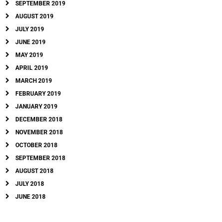
SEPTEMBER 2019
AUGUST 2019
JULY 2019
JUNE 2019
MAY 2019
APRIL 2019
MARCH 2019
FEBRUARY 2019
JANUARY 2019
DECEMBER 2018
NOVEMBER 2018
OCTOBER 2018
SEPTEMBER 2018
AUGUST 2018
JULY 2018
JUNE 2018