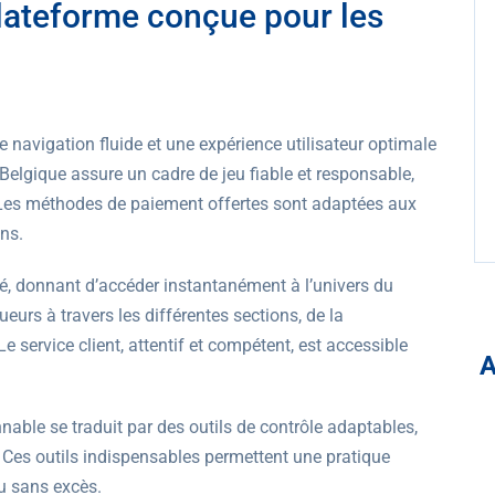
lateforme conçue pour les
navigation fluide et une expérience utilisateur optimale
 Belgique assure un cadre de jeu fiable et responsable,
 Les méthodes de paiement offertes sont adaptées aux
ons.
gé, donnant d’accéder instantanément à l’univers du
eurs à travers les différentes sections, de la
 service client, attentif et compétent, est accessible
able se traduit par des outils de contrôle adaptables,
 Ces outils indispensables permettent une pratique
eu sans excès.