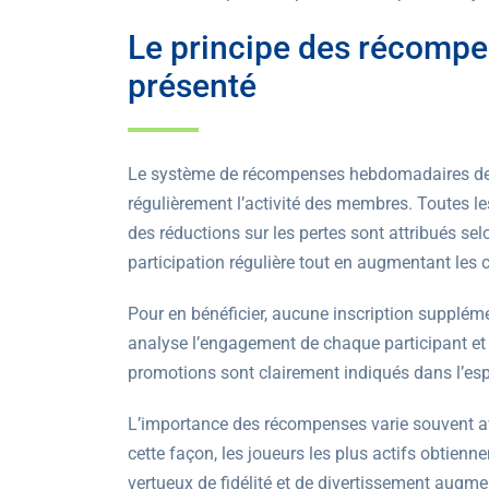
Le principe des récomp
présenté
Le système de récompenses hebdomadaires de 
régulièrement l’activité des membres. Toutes l
des réductions sur les pertes sont attribués sel
participation régulière tout en augmentant les 
Pour en bénéficier, aucune inscription supplémen
analyse l’engagement de chaque participant et 
promotions sont clairement indiqués dans l’e
L’importance des récompenses varie souvent ave
cette façon, les joueurs les plus actifs obtienn
vertueux de fidélité et de divertissement augme