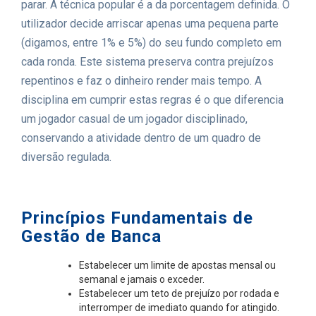
parar. A técnica popular é a da porcentagem definida. O
utilizador decide arriscar apenas uma pequena parte
(digamos, entre 1% e 5%) do seu fundo completo em
cada ronda. Este sistema preserva contra prejuízos
repentinos e faz o dinheiro render mais tempo. A
disciplina em cumprir estas regras é o que diferencia
um jogador casual de um jogador disciplinado,
conservando a atividade dentro de um quadro de
diversão regulada.
Princípios Fundamentais de
Gestão de Banca
Estabelecer um limite de apostas mensal ou
semanal e jamais o exceder.
Estabelecer um teto de prejuízo por rodada e
interromper de imediato quando for atingido.