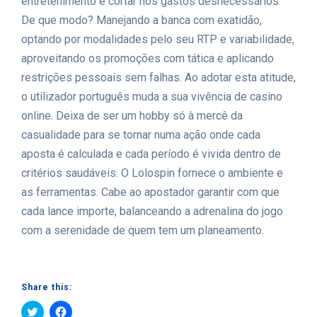
entretenimento e cortar nos gastos desnecessários.
De que modo? Manejando a banca com exatidão,
optando por modalidades pelo seu RTP e variabilidade,
aproveitando os promoções com tática e aplicando
restrições pessoais sem falhas. Ao adotar esta atitude,
o utilizador português muda a sua vivência de casino
online. Deixa de ser um hobby só à mercê da
casualidade para se tornar numa ação onde cada
aposta é calculada e cada período é vivida dentro de
critérios saudáveis. O Lolospin fornece o ambiente e
as ferramentas. Cabe ao apostador garantir com que
cada lance importe, balanceando a adrenalina do jogo
com a serenidade de quem tem um planeamento.
Share this:
Click
Click