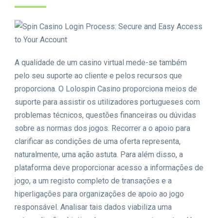
A qualidade de um casino virtual mede-se também
pelo seu suporte ao cliente e pelos recursos que
proporciona. O Lolospin Casino proporciona meios de
suporte para assistir os utilizadores portugueses com
problemas técnicos, questões financeiras ou dúvidas
sobre as normas dos jogos. Recorrer a o apoio para
clarificar as condições de uma oferta representa,
naturalmente, uma ação astuta. Para além disso, a
plataforma deve proporcionar acesso a informações de
jogo, a um registo completo de transações e a
hiperligações para organizações de apoio ao jogo
responsável. Analisar tais dados viabiliza uma