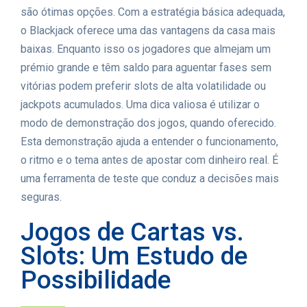
são ótimas opções. Com a estratégia básica adequada,
o Blackjack oferece uma das vantagens da casa mais
baixas. Enquanto isso os jogadores que almejam um
prémio grande e têm saldo para aguentar fases sem
vitórias podem preferir slots de alta volatilidade ou
jackpots acumulados. Uma dica valiosa é utilizar o
modo de demonstração dos jogos, quando oferecido.
Esta demonstração ajuda a entender o funcionamento,
o ritmo e o tema antes de apostar com dinheiro real. É
uma ferramenta de teste que conduz a decisões mais
seguras.
Jogos de Cartas vs.
Slots: Um Estudo de
Possibilidade