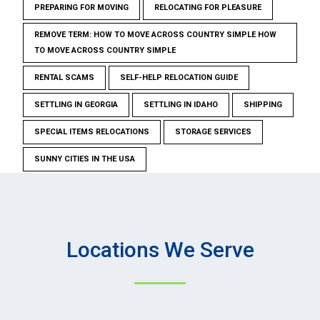
PREPARING FOR MOVING
RELOCATING FOR PLEASURE
REMOVE TERM: HOW TO MOVE ACROSS COUNTRY SIMPLE HOW
TO MOVE ACROSS COUNTRY SIMPLE
RENTAL SCAMS
SELF-HELP RELOCATION GUIDE
SETTLING IN GEORGIA
SETTLING IN IDAHO
SHIPPING
SPECIAL ITEMS RELOCATIONS
STORAGE SERVICES
SUNNY CITIES IN THE USA
Locations We Serve