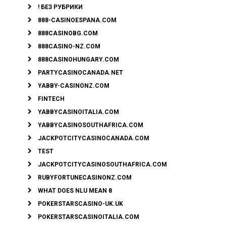
! БЕЗ РУБРИКИ
888-CASINOESPANA.COM
888CASINOBG.COM
888CASINO-NZ.COM
888CASINOHUNGARY.COM
PARTYCASINOCANADA.NET
YABBY-CASINONZ.COM
FINTECH
YABBYCASINOITALIA.COM
YABBYCASINOSOUTHAFRICA.COM
JACKPOTCITYCASINOCANADA.COM
TEST
JACKPOTCITYCASINOSOUTHAFRICA.COM
RUBYFORTUNECASINONZ.COM
WHAT DOES NLU MEAN 8
POKERSTARSCASINO-UK.UK
POKERSTARSCASINOITALIA.COM