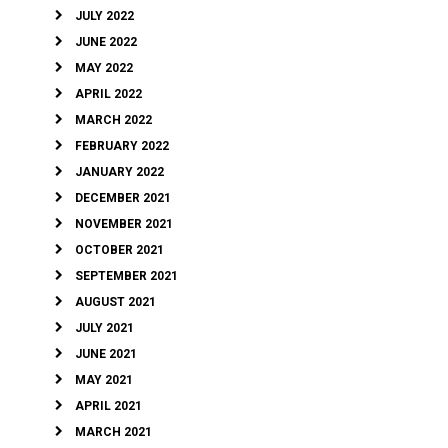
JULY 2022
JUNE 2022
MAY 2022
APRIL 2022
MARCH 2022
FEBRUARY 2022
JANUARY 2022
DECEMBER 2021
NOVEMBER 2021
OCTOBER 2021
SEPTEMBER 2021
AUGUST 2021
JULY 2021
JUNE 2021
MAY 2021
APRIL 2021
MARCH 2021