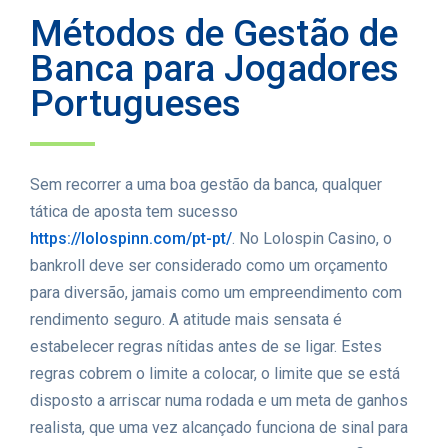
Métodos de Gestão de
Banca para Jogadores
Portugueses
Sem recorrer a uma boa gestão da banca, qualquer
tática de aposta tem sucesso
https://lolospinn.com/pt-pt/
. No Lolospin Casino, o
bankroll deve ser considerado como um orçamento
para diversão, jamais como um empreendimento com
rendimento seguro. A atitude mais sensata é
estabelecer regras nítidas antes de se ligar. Estes
regras cobrem o limite a colocar, o limite que se está
disposto a arriscar numa rodada e um meta de ganhos
realista, que uma vez alcançado funciona de sinal para