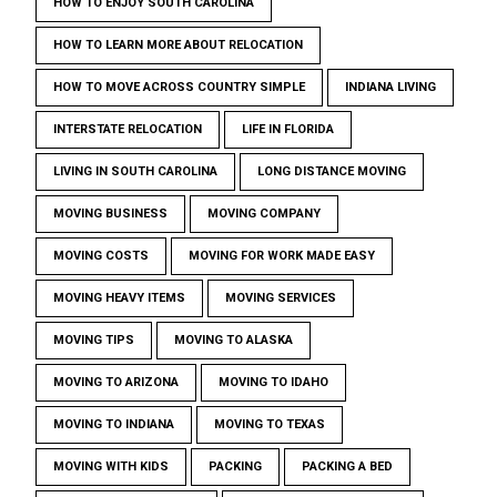
HOW TO ENJOY SOUTH CAROLINA
HOW TO LEARN MORE ABOUT RELOCATION
HOW TO MOVE ACROSS COUNTRY SIMPLE
INDIANA LIVING
INTERSTATE RELOCATION
LIFE IN FLORIDA
LIVING IN SOUTH CAROLINA
LONG DISTANCE MOVING
MOVING BUSINESS
MOVING COMPANY
MOVING COSTS
MOVING FOR WORK MADE EASY
MOVING HEAVY ITEMS
MOVING SERVICES
MOVING TIPS
MOVING TO ALASKA
MOVING TO ARIZONA
MOVING TO IDAHO
MOVING TO INDIANA
MOVING TO TEXAS
MOVING WITH KIDS
PACKING
PACKING A BED