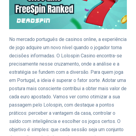
No mercado português de casinos online, a experiência
de jogo adquire um novo nível quando o jogador toma
decisões informadas. O Lolospin Casino encontra-se
precisamente nesse cruzamento, onde a análise e a
estratégia se fundem com a diversão. Para quem joga
em Portugal, a ideia é superar o fator sorte. Adotar uma
postura mais consciente contribui a obter mais valor de
cada euro apostado. Vamos ver como otimizar a sua
passagem pelo Lolospin, com destaque a pontos
práticos: perceber a vantagem da casa, controlar o
saldo com inteligência e escolher os jogos certos. O
objetivo é simples: que cada sessão seja um conjunto