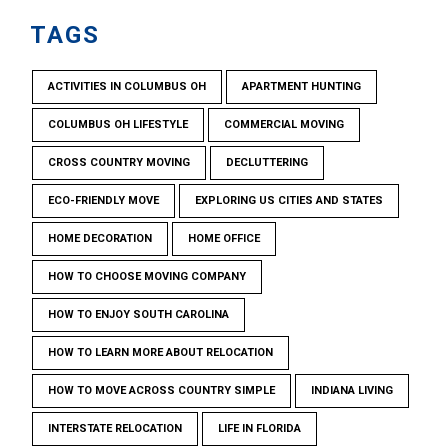
TAGS
ACTIVITIES IN COLUMBUS OH
APARTMENT HUNTING
COLUMBUS OH LIFESTYLE
COMMERCIAL MOVING
CROSS COUNTRY MOVING
DECLUTTERING
ECO-FRIENDLY MOVE
EXPLORING US CITIES AND STATES
HOME DECORATION
HOME OFFICE
HOW TO CHOOSE MOVING COMPANY
HOW TO ENJOY SOUTH CAROLINA
HOW TO LEARN MORE ABOUT RELOCATION
HOW TO MOVE ACROSS COUNTRY SIMPLE
INDIANA LIVING
INTERSTATE RELOCATION
LIFE IN FLORIDA