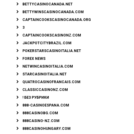
BETTYCASINOCANADA.NET
BETTYWINSCASINOCANADA.COM
CAPTAINCOOKSCASINOCANADA.ORG
3
CAPTAINCOOKSCASINONZ.COM
JACKPOTCITYBRAZIL.COM
POKERSTARSCASINOITALIA.NET
FOREX NEWS
NETWINCASINOITALIA.COM
STARCASINOITALIA.NET
QUATROCASINOFRANCAIS.COM
CLASSICCASINONZ.COM
! БЕЗ РУБРИКИ
888-CASINOESPANA.COM
888CASINOBG.COM
888CASINO-NZ.COM
888CASINOHUNGARY.COM