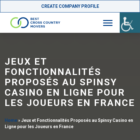
CREATE COMPANY PROFILE
Skip
to
content
JEUX ET
FONCTIONNALITÉS
PROPOSÉS AU SPINSY
CASINO EN LIGNE POUR
LES JOUEURS EN FRANCE
Home
»
Jeux et Fonctionnalités Proposés au Spinsy Casino en
Ligne pour les Joueurs en France