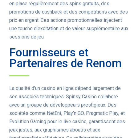
en place régulièrement des spins gratuits, des
promotions de cashback et des compétitions avec des
prix en argent. Ces actions promotionnelles injectent
une touche d’excitation et de valeur supplémentaire aux
sessions de jeu.
Fournisseurs et
Partenaires de Renom
La qualité d’un casino en ligne dépend largement de
ses associés techniques. Spinsy Casino collabore
avec un groupe de développeurs prestigieux. Des
sociétés comme NetEnt, Play’n GO, Pragmatic Play, et
Evolution Gaming pour le live casino, garantissent des
jeux justes, aux graphismes aboutis et aux