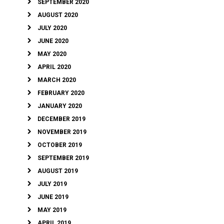
SEPTEMBER 2020
AUGUST 2020
JULY 2020
JUNE 2020
MAY 2020
APRIL 2020
MARCH 2020
FEBRUARY 2020
JANUARY 2020
DECEMBER 2019
NOVEMBER 2019
OCTOBER 2019
SEPTEMBER 2019
AUGUST 2019
JULY 2019
JUNE 2019
MAY 2019
APRIL 2019