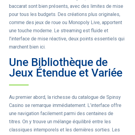
baccarat sont bien présents, avec des limites de mise
pour tous les budgets. Des créations plus originales,
comme des jeux de roue ou Monopoly Live, apportent
une touche moderne. Le streaming est fluide et
l’interface de mise réactive, deux points essentiels qui
marchent bien ici.
Une Bibliothèque de
Jeux Étendue et Variée
Au premier abord, la richesse du catalogue de Spinsy
Casino se remarque immédiatement. L’interface offre
une navigation facilement parmi des centaines de
titres. On y trouve un mélange équilibré entre les
classiques intemporels et les dernières sorties. Les