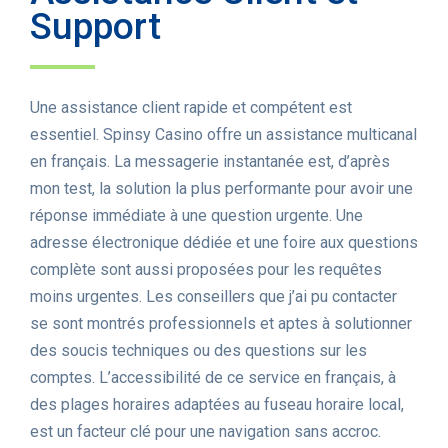
Support
Une assistance client rapide et compétent est
essentiel. Spinsy Casino offre un assistance multicanal
en français. La messagerie instantanée est, d’après
mon test, la solution la plus performante pour avoir une
réponse immédiate à une question urgente. Une
adresse électronique dédiée et une foire aux questions
complète sont aussi proposées pour les requêtes
moins urgentes. Les conseillers que j’ai pu contacter
se sont montrés professionnels et aptes à solutionner
des soucis techniques ou des questions sur les
comptes. L’accessibilité de ce service en français, à
des plages horaires adaptées au fuseau horaire local,
est un facteur clé pour une navigation sans accroc.