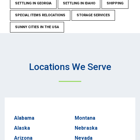
SETTLING IN GEORGIA
SETTLING IN IDAHO
SHIPPING
SPECIAL ITEMS RELOCATIONS
STORAGE SERVICES
SUNNY CITIES IN THE USA
Locations We Serve
Alabama
Montana
Alaska
Nebraska
Arizona
Nevada