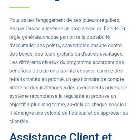
Pour saluer l’engagement de ses joueurs réguliers,
Spinsy Casino a instauré un programme de fidélité. En
règle générale, chaque pari offre la possibilité
d’accumuler des points, convertibles ensuite contre
des bonus, des tours gratuits ou d’autres avantages.
Les différents niveaux du programme accordent des
bénéfices de plus en plus intéressants, comme des
retraits traités en priorité, un gestionnaire de compte
attitré ou des invitations à des événements privés. Ce
système récompense la régularité et propose un
objectif à plus long terme, au-delà de chaque session.
Il témoigne une volonté de fidéliser et de apprécier sa
clientèle.
Assistance Client et