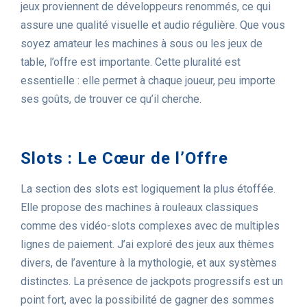
jeux proviennent de développeurs renommés, ce qui
assure une qualité visuelle et audio régulière. Que vous
soyez amateur les machines à sous ou les jeux de
table, l’offre est importante. Cette pluralité est
essentielle : elle permet à chaque joueur, peu importe
ses goûts, de trouver ce qu’il cherche.
Slots : Le Cœur de l’Offre
La section des slots est logiquement la plus étoffée.
Elle propose des machines à rouleaux classiques
comme des vidéo-slots complexes avec de multiples
lignes de paiement. J’ai exploré des jeux aux thèmes
divers, de l’aventure à la mythologie, et aux systèmes
distinctes. La présence de jackpots progressifs est un
point fort, avec la possibilité de gagner des sommes