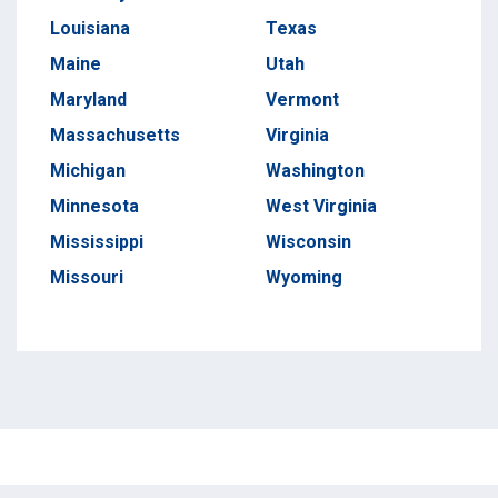
Louisiana
Texas
Maine
Utah
Maryland
Vermont
Massachusetts
Virginia
Michigan
Washington
Minnesota
West Virginia
Mississippi
Wisconsin
Missouri
Wyoming