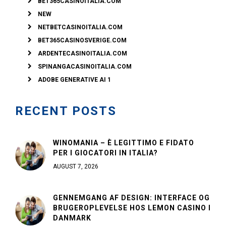
BET365CASINOITALIA.COM
NEW
NETBETCASINOITALIA.COM
BET365CASINOSVERIGE.COM
ARDENTECASINOITALIA.COM
SPINANGACASINOITALIA.COM
ADOBE GENERATIVE AI 1
RECENT POSTS
WINOMANIA – È LEGITTIMO E FIDATO
PER I GIOCATORI IN ITALIA?
AUGUST 7, 2026
GENNEMGANG AF DESIGN: INTERFACE OG
BRUGEROPLEVELSE HOS LEMON CASINO I
DANMARK