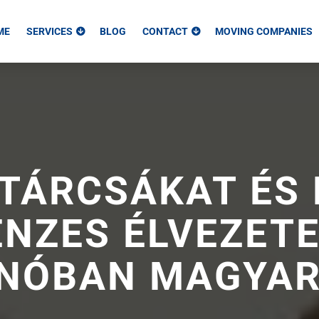
ME
SERVICES
BLOG
CONTACT
MOVING COMPANIES
TÁRCSÁKAT ÉS 
ÉNZES ÉLVEZETE
INÓBAN MAGYA