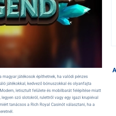
 a magyar játékosok építhetnek, ha valódi pénzes
váló játékokkal, kedvező bónuszokkal és olyanfajta
odern, letisztult felülete és mobilbarát felépítése miatt
, legyen szó slotokról, rulettről vagy egy igazi krupiéval
, miért tanácsos a Rich Royal Casinót választani, ha a
eretnél.