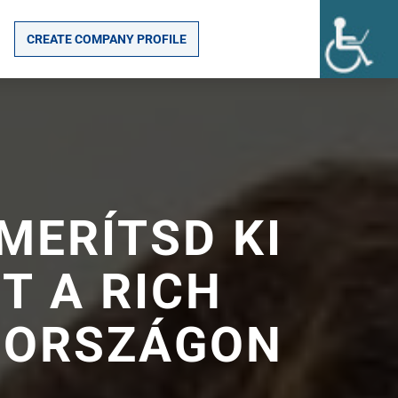
CREATE COMPANY PROFILE
MERÍTSD KI
T A RICH
RORSZÁGON