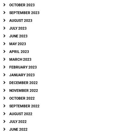
OCTOBER 2023
SEPTEMBER 2023
AUGUST 2023
JULY 2023
JUNE 2023
MAY 2023
APRIL 2023
MARCH 2023
FEBRUARY 2023
JANUARY 2023
DECEMBER 2022
NOVEMBER 2022
OCTOBER 2022
SEPTEMBER 2022
AUGUST 2022
JULY 2022
JUNE 2022