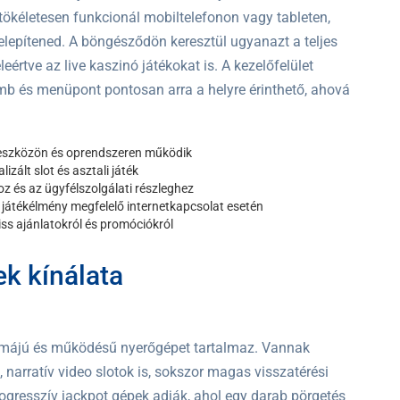
 tökéletesen funkcionál mobiltelefonon vagy tableten,
lepítened. A böngésződön keresztül ugyanazt a teljes
leértve az live kaszinó játékokat is. A kezelőfelület
omb és menüpont pontosan arra a helyre érinthető, ahová
eszközön és oprendszeren működik
zált slot és asztali játék
oz és az ügyfélszolgálati részleghez
 játékélmény megfelelő internetkapcsolat esetén
iss ajánlatokról és promóciókról
k kínálata
témájú és működésű nyerőgépet tartalmaz. Vannak
 narratív video slotok is, sokszor magas visszatérési
ogresszív jackpot gépek adják, ahol egy darab pörgetés