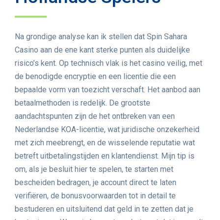
Na grondige analyse kan ik stellen dat Spin Sahara
Casino aan de ene kant sterke punten als duidelijke
risico’s kent. Op technisch vlak is het casino veilig, met
de benodigde encryptie en een licentie die een
bepaalde vorm van toezicht verschaft. Het aanbod aan
betaalmethoden is redelijk. De grootste
aandachtspunten zijn de het ontbreken van een
Nederlandse KOA-licentie, wat juridische onzekerheid
met zich meebrengt, en de wisselende reputatie wat
betreft uitbetalingstijden en klantendienst. Mijn tip is
om, als je besluit hier te spelen, te starten met
bescheiden bedragen, je account direct te laten
verifiëren, de bonusvoorwaarden tot in detail te
bestuderen en uitsluitend dat geld in te zetten dat je