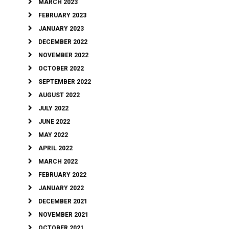
MARCH 2023
FEBRUARY 2023
JANUARY 2023
DECEMBER 2022
NOVEMBER 2022
OCTOBER 2022
SEPTEMBER 2022
AUGUST 2022
JULY 2022
JUNE 2022
MAY 2022
APRIL 2022
MARCH 2022
FEBRUARY 2022
JANUARY 2022
DECEMBER 2021
NOVEMBER 2021
OCTOBER 2021