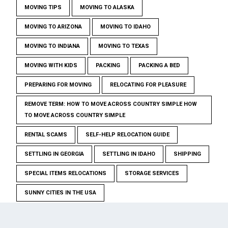
MOVING TIPS
MOVING TO ALASKA
MOVING TO ARIZONA
MOVING TO IDAHO
MOVING TO INDIANA
MOVING TO TEXAS
MOVING WITH KIDS
PACKING
PACKING A BED
PREPARING FOR MOVING
RELOCATING FOR PLEASURE
REMOVE TERM: HOW TO MOVE ACROSS COUNTRY SIMPLE HOW
TO MOVE ACROSS COUNTRY SIMPLE
RENTAL SCAMS
SELF-HELP RELOCATION GUIDE
SETTLING IN GEORGIA
SETTLING IN IDAHO
SHIPPING
SPECIAL ITEMS RELOCATIONS
STORAGE SERVICES
SUNNY CITIES IN THE USA