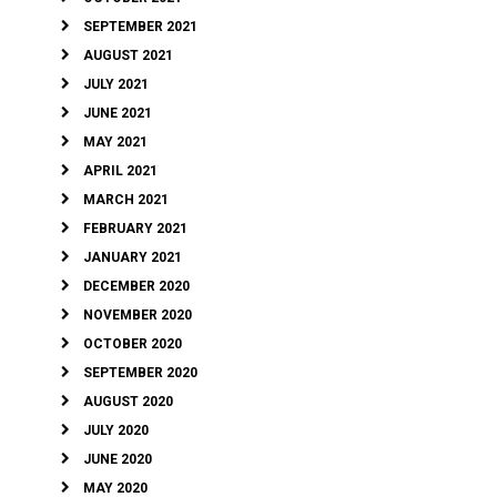
SEPTEMBER 2021
AUGUST 2021
JULY 2021
JUNE 2021
MAY 2021
APRIL 2021
MARCH 2021
FEBRUARY 2021
JANUARY 2021
DECEMBER 2020
NOVEMBER 2020
OCTOBER 2020
SEPTEMBER 2020
AUGUST 2020
JULY 2020
JUNE 2020
MAY 2020