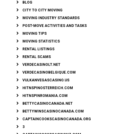
BLOG
CITY TO CITY MOVING
MOVING INDUSTRY STANDARDS
POST-MOVE ACTIVITIES AND TASKS
MOVING TIPS
MOVING STATISTICS
RENTAL LISTINGS
RENTAL SCAMS
VERDECASINOLT.NET
VERDECASINOBELGIQUE.COM
VULKANVEGASCASINO.US
HITNSPINOSTERREICH.COM
HITNSPINROMANIA.COM
BETTYCASINOCANADA.NET
BETTYWINSCASINOCANADA.COM
CAPTAINCOOKSCASINOCANADA.ORG
3