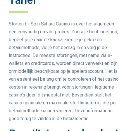
Tarief
Storten bij Spin Sahara Casino is over het algemeen
een eenvoudig en vlot proces. Zodra je bent ingelogd,
begeef je je naar de kassa, kies je je gekozen
betaalmethode, vul je het bedrag in en volg je de
instructies. De meeste stortingen, met name via e-
wallets en creditcards, worden direct verwerkt en zijn
onmiddellijk beschikbaar op je spelersaccount. Het is
van essentieel belang om te controleren of het casino
kosten in rekening brengt voor stortingen; legitieme
casino’s doen dit meestal niet. Bovendien stelt het
casino minimale en maximale stortlimieten in, die per
betaalmethode kunnen variëren. Deze informatie is
goed terug te vinden in de betaalsectie.