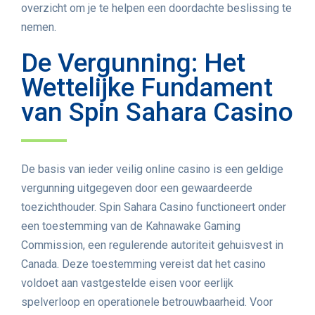
overzicht om je te helpen een doordachte beslissing te
nemen.
De Vergunning: Het
Wettelijke Fundament
van Spin Sahara Casino
De basis van ieder veilig online casino is een geldige
vergunning uitgegeven door een gewaardeerde
toezichthouder. Spin Sahara Casino functioneert onder
een toestemming van de Kahnawake Gaming
Commission, een regulerende autoriteit gehuisvest in
Canada. Deze toestemming vereist dat het casino
voldoet aan vastgestelde eisen voor eerlijk
spelverloop en operationele betrouwbaarheid. Voor