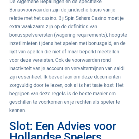
De Algemene Bepalingen en de specifieke
Bonusvoorwaarden zijn de juridische basis van je
relatie met het casino. Bij Spin Sahara Casino moet je
extra waakzaam zijn op de definities van
bonusspelvereisten (wagering requirements), hoogste
inzetlimieten tijdens het spelen met bonusgeld, en de
lijst van spellen die niet of maar beperkt meetellen
voor deze vereisten. Ook de voorwaarden rond
inactiviteit van je account en vervaltermijnen van saldi
zijn essentieel. Ik beveel aan om deze documenten
zorgvuldig door te lezen, ook al is het taaie kost. Het
begrijpen van deze regels is de beste manier om
geschillen te voorkomen en je rechten als speler te
kennen.
Slot: Een Advies voor
Hollandse Spelers