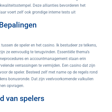
 kwaliteitsstempel. Deze allianties bevorderen het
ar voert zelf ook grondige interne tests uit
Bepalingen
ussen de speler en het casino. Ik bestudeer ze telkens,
zijn ze eenvoudig te terugvinden. Essentiële thema’s
ameprocedures en accountmanagement staan erin
rvelende verrassingen te vermijden. Een casino dat zijn
voor de speler. Besteed zelf met name op de regels rond
ens bonusronde. Dat zijn veelvoorkomende valkuilen
nen opvragen.
id van spelers