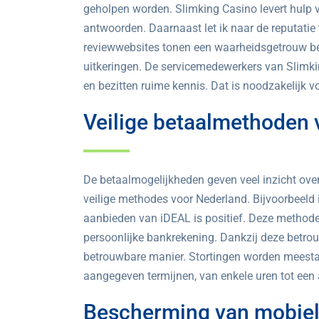
geholpen worden. Slimking Casino levert hulp via
antwoorden. Daarnaast let ik naar de reputatie
reviewwebsites tonen een waarheidsgetrouw bee
uitkeringen. De servicemedewerkers van Slimk
en bezitten ruime kennis. Dat is noodzakelijk 
Veilige betaalmethoden 
De betaalmogelijkheden geven veel inzicht ove
veilige methodes voor Nederland. Bijvoorbeeld 
aanbieden van iDEAL is positief. Deze methode
persoonlijke bankrekening. Dankzij deze betrouw
betrouwbare manier. Stortingen worden meesta
aangegeven termijnen, van enkele uren tot een 
Bescherming van mobiel