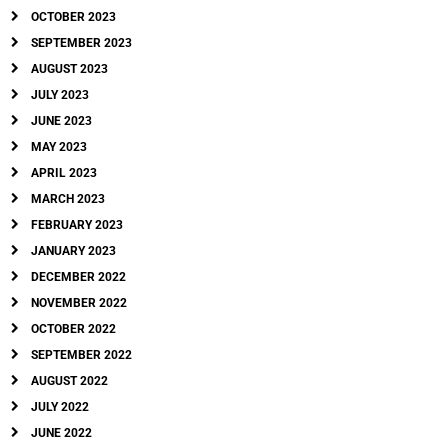
OCTOBER 2023
SEPTEMBER 2023
AUGUST 2023
JULY 2023
JUNE 2023
MAY 2023
APRIL 2023
MARCH 2023
FEBRUARY 2023
JANUARY 2023
DECEMBER 2022
NOVEMBER 2022
OCTOBER 2022
SEPTEMBER 2022
AUGUST 2022
JULY 2022
JUNE 2022