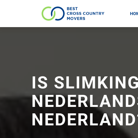
HO
Skip
to
content
IS SLIMKIN
NEDERLANDS
NEDERLAND