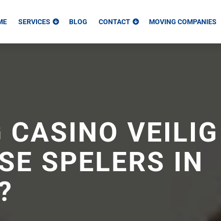
ME
SERVICES
BLOG
CONTACT
MOVING COMPANIES
G CASINO VEILI
E SPELERS IN
?