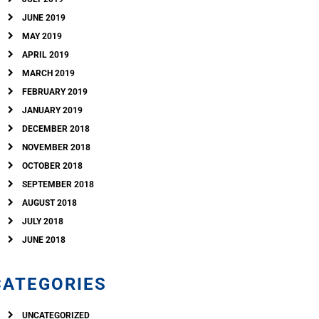
JUNE 2019
MAY 2019
APRIL 2019
MARCH 2019
FEBRUARY 2019
JANUARY 2019
DECEMBER 2018
NOVEMBER 2018
OCTOBER 2018
SEPTEMBER 2018
AUGUST 2018
JULY 2018
JUNE 2018
CATEGORIES
UNCATEGORIZED