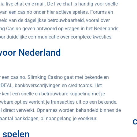
 live chat en e-mail. De live chat is handig voor snelle
 van een casino onder hier actieve spelers. Forums en
ld van de dagelijkse betrouwbaarheid, vooral over
ing Casino geven antwoord op vragen in het Nederlands
voor duidelijke communicatie over complexe kwesties.
voor Nederland
r een casino. Slimking Casino gaat met bekende en
iDEAL, bankoverschrijvingen en creditcards. Het
 kent een snelle en betrouwbare koppeling met je
bare opties verricht je transacties uit op een bekende,
l direct verwerkt. Opnames worden behandeld binnen de
aantal bankdagen, al naar gelang je voorkeur.
 spelen