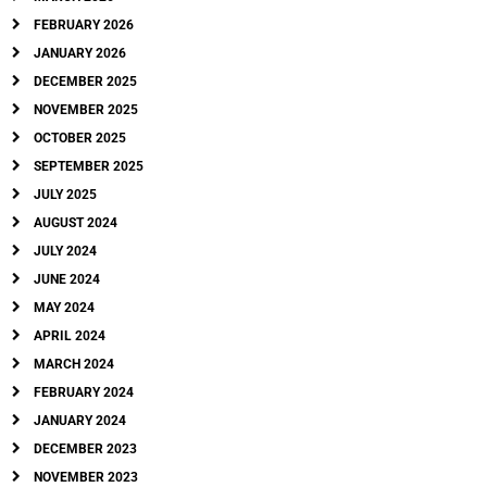
FEBRUARY 2026
JANUARY 2026
DECEMBER 2025
NOVEMBER 2025
OCTOBER 2025
SEPTEMBER 2025
JULY 2025
AUGUST 2024
JULY 2024
JUNE 2024
MAY 2024
APRIL 2024
MARCH 2024
FEBRUARY 2024
JANUARY 2024
DECEMBER 2023
NOVEMBER 2023