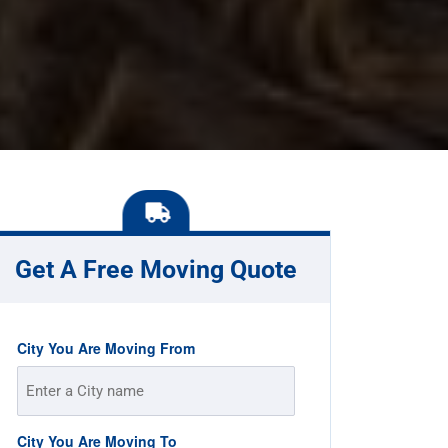
Get A Free Moving Quote
City You Are Moving From
City You Are Moving To
Street