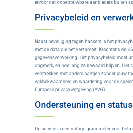
ervoor dat onbetrouwbare aanbieders buiten sp
Privacybeleid en verwe
Naast beveiliging tegen hackers is het privacybe
met de data die het verzamelt. Krachtens de KSA
gegevensverwerking. Het privacybeleid moet u
oogmerk, en hoe lang ze bewaard blijven. Het
verstrekken met andere partijen zonder jouw to
vakbekwaamheid en waardering voor de speler 
Europese privacywetgeving (AVG).
Ondersteuning en status 
De service is een nuttige graadmeter voor betrou