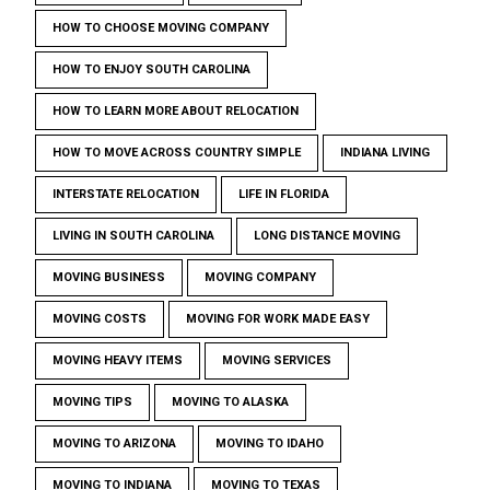
HOW TO CHOOSE MOVING COMPANY
HOW TO ENJOY SOUTH CAROLINA
HOW TO LEARN MORE ABOUT RELOCATION
HOW TO MOVE ACROSS COUNTRY SIMPLE
INDIANA LIVING
INTERSTATE RELOCATION
LIFE IN FLORIDA
LIVING IN SOUTH CAROLINA
LONG DISTANCE MOVING
MOVING BUSINESS
MOVING COMPANY
MOVING COSTS
MOVING FOR WORK MADE EASY
MOVING HEAVY ITEMS
MOVING SERVICES
MOVING TIPS
MOVING TO ALASKA
MOVING TO ARIZONA
MOVING TO IDAHO
MOVING TO INDIANA
MOVING TO TEXAS