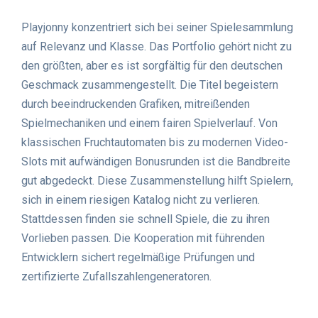
Playjonny konzentriert sich bei seiner Spielesammlung
auf Relevanz und Klasse. Das Portfolio gehört nicht zu
den größten, aber es ist sorgfältig für den deutschen
Geschmack zusammengestellt. Die Titel begeistern
durch beeindruckenden Grafiken, mitreißenden
Spielmechaniken und einem fairen Spielverlauf. Von
klassischen Fruchtautomaten bis zu modernen Video-
Slots mit aufwändigen Bonusrunden ist die Bandbreite
gut abgedeckt. Diese Zusammenstellung hilft Spielern,
sich in einem riesigen Katalog nicht zu verlieren.
Stattdessen finden sie schnell Spiele, die zu ihren
Vorlieben passen. Die Kooperation mit führenden
Entwicklern sichert regelmäßige Prüfungen und
zertifizierte Zufallszahlengeneratoren.