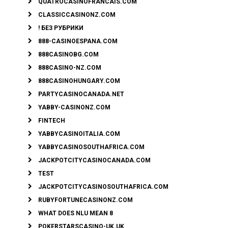
QUATROCASINOFRANCAIS.COM
CLASSICCASINONZ.COM
! БЕЗ РУБРИКИ
888-CASINOESPANA.COM
888CASINOBG.COM
888CASINO-NZ.COM
888CASINOHUNGARY.COM
PARTYCASINOCANADA.NET
YABBY-CASINONZ.COM
FINTECH
YABBYCASINOITALIA.COM
YABBYCASINOSOUTHAFRICA.COM
JACKPOTCITYCASINOCANADA.COM
TEST
JACKPOTCITYCASINOSOUTHAFRICA.COM
RUBYFORTUNECASINONZ.COM
WHAT DOES NLU MEAN 8
POKERSTARSCASINO-UK.UK