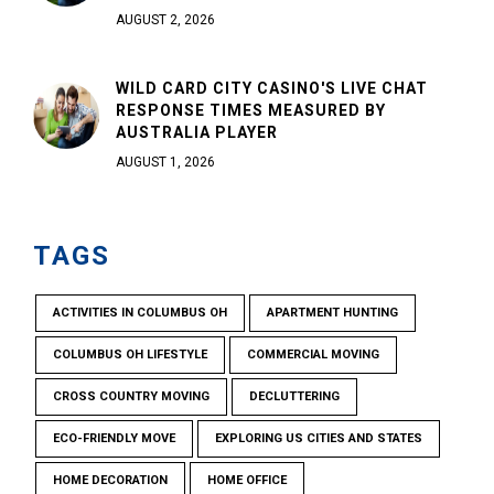
AUGUST 2, 2026
WILD CARD CITY CASINO'S LIVE CHAT
RESPONSE TIMES MEASURED BY
AUSTRALIA PLAYER
AUGUST 1, 2026
TAGS
ACTIVITIES IN COLUMBUS OH
APARTMENT HUNTING
COLUMBUS OH LIFESTYLE
COMMERCIAL MOVING
CROSS COUNTRY MOVING
DECLUTTERING
ECO-FRIENDLY MOVE
EXPLORING US CITIES AND STATES
HOME DECORATION
HOME OFFICE