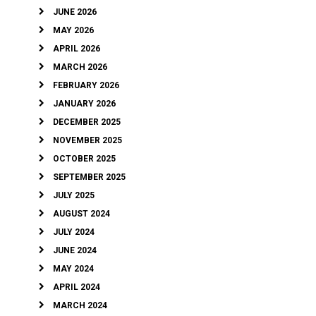
JUNE 2026
MAY 2026
APRIL 2026
MARCH 2026
FEBRUARY 2026
JANUARY 2026
DECEMBER 2025
NOVEMBER 2025
OCTOBER 2025
SEPTEMBER 2025
JULY 2025
AUGUST 2024
JULY 2024
JUNE 2024
MAY 2024
APRIL 2024
MARCH 2024