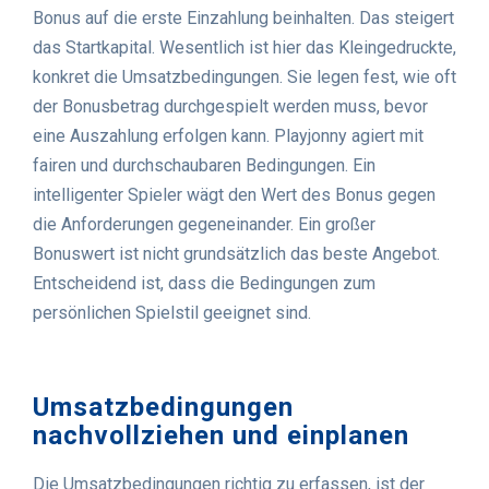
Bonus auf die erste Einzahlung beinhalten. Das steigert
das Startkapital. Wesentlich ist hier das Kleingedruckte,
konkret die Umsatzbedingungen. Sie legen fest, wie oft
der Bonusbetrag durchgespielt werden muss, bevor
eine Auszahlung erfolgen kann. Playjonny agiert mit
fairen und durchschaubaren Bedingungen. Ein
intelligenter Spieler wägt den Wert des Bonus gegen
die Anforderungen gegeneinander. Ein großer
Bonuswert ist nicht grundsätzlich das beste Angebot.
Entscheidend ist, dass die Bedingungen zum
persönlichen Spielstil geeignet sind.
Umsatzbedingungen
nachvollziehen und einplanen
Die Umsatzbedingungen richtig zu erfassen, ist der