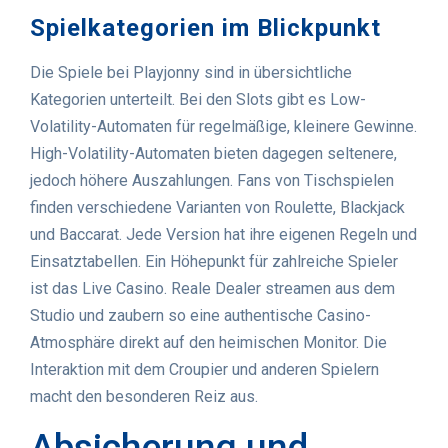
Spielkategorien im Blickpunkt
Die Spiele bei Playjonny sind in übersichtliche
Kategorien unterteilt. Bei den Slots gibt es Low-
Volatility-Automaten für regelmäßige, kleinere Gewinne.
High-Volatility-Automaten bieten dagegen seltenere,
jedoch höhere Auszahlungen. Fans von Tischspielen
finden verschiedene Varianten von Roulette, Blackjack
und Baccarat. Jede Version hat ihre eigenen Regeln und
Einsatztabellen. Ein Höhepunkt für zahlreiche Spieler
ist das Live Casino. Reale Dealer streamen aus dem
Studio und zaubern so eine authentische Casino-
Atmosphäre direkt auf den heimischen Monitor. Die
Interaktion mit dem Croupier und anderen Spielern
macht den besonderen Reiz aus.
Absicherung und