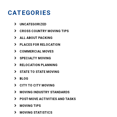
CATEGORIES
UNCATEGORIZED
CROSS COUNTRY MOVING TIPS
ALL ABOUT PACKING
PLACES FOR RELOCATION
COMMERCIAL MOVES
SPECIALTY MOVING
RELOCATION PLANNING
STATE TO STATE MOVING
BLOG
CITY TO CITY MOVING
MOVING INDUSTRY STANDARDS
POST-MOVE ACTIVITIES AND TASKS
MOVING TIPS
MOVING STATISTICS