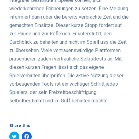
integraler Bestandteil. Spieler können, sich
wiederkehrende Erinnerungen zu setzen. Eine Meldung
informiert dann über die bereits verbrachte Zeit und die
gemachten Einsätze. Dieser kurze Stopp fordert auf
zur Pause und zur Reflexion. Er unterstützt, den
Durchblick zu behalten und nicht im Spielfluss die Zeit
zu übersehen. Viele vertrauenswürdige Plattformen
präsentieren zudem vertrauliche Selbsttests an. Mit
diesen kurzen Fragen lässt sich das eigene
Spielverhalten überprüfen. Die aktive Nutzung dieser
vorbeugenden Tools ist ein wichtiger Schritt jedes
Spielers, der sein Freizeitbeschäftigung
selbstbestimmt und im Griff behalten möchte.
Share this:
Click
Click