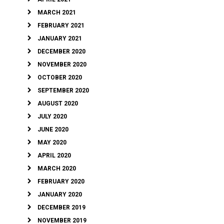
MARCH 2021
FEBRUARY 2021
JANUARY 2021
DECEMBER 2020
NOVEMBER 2020
OCTOBER 2020
SEPTEMBER 2020
AUGUST 2020
JULY 2020
JUNE 2020
MAY 2020
APRIL 2020
MARCH 2020
FEBRUARY 2020
JANUARY 2020
DECEMBER 2019
NOVEMBER 2019