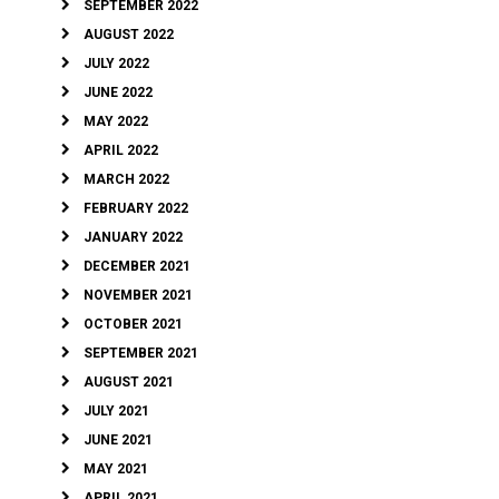
SEPTEMBER 2022
AUGUST 2022
JULY 2022
JUNE 2022
MAY 2022
APRIL 2022
MARCH 2022
FEBRUARY 2022
JANUARY 2022
DECEMBER 2021
NOVEMBER 2021
OCTOBER 2021
SEPTEMBER 2021
AUGUST 2021
JULY 2021
JUNE 2021
MAY 2021
APRIL 2021