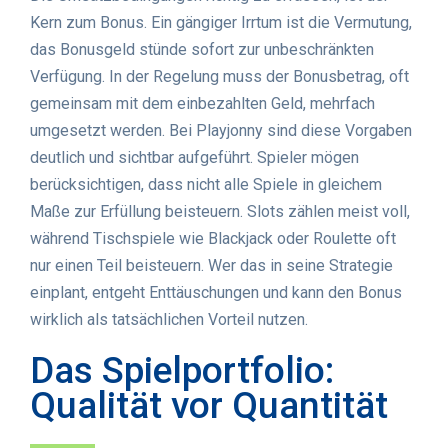
Kern zum Bonus. Ein gängiger Irrtum ist die Vermutung,
das Bonusgeld stünde sofort zur unbeschränkten
Verfügung. In der Regelung muss der Bonusbetrag, oft
gemeinsam mit dem einbezahlten Geld, mehrfach
umgesetzt werden. Bei Playjonny sind diese Vorgaben
deutlich und sichtbar aufgeführt. Spieler mögen
berücksichtigen, dass nicht alle Spiele in gleichem
Maße zur Erfüllung beisteuern. Slots zählen meist voll,
während Tischspiele wie Blackjack oder Roulette oft
nur einen Teil beisteuern. Wer das in seine Strategie
einplant, entgeht Enttäuschungen und kann den Bonus
wirklich als tatsächlichen Vorteil nutzen.
Das Spielportfolio:
Qualität vor Quantität