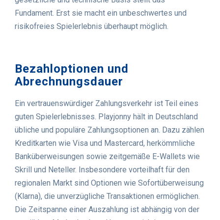
Fundament. Erst sie macht ein unbeschwertes und
risikofreies Spielerlebnis überhaupt möglich.
Bezahloptionen und
Abrechnungsdauer
Ein vertrauenswürdiger Zahlungsverkehr ist Teil eines
guten Spielerlebnisses. Playjonny hält in Deutschland
übliche und populäre Zahlungsoptionen an. Dazu zählen
Kreditkarten wie Visa und Mastercard, herkömmliche
Banküberweisungen sowie zeitgemäße E-Wallets wie
Skrill und Neteller. Insbesondere vorteilhaft für den
regionalen Markt sind Optionen wie Sofortüberweisung
(Klarna), die unverzügliche Transaktionen ermöglichen.
Die Zeitspanne einer Auszahlung ist abhängig von der