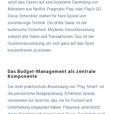
setzt das Casino auf eine kuratierte Sammlung von
Anbietern wie NetEnt, Pragmatic Play oder Play’n GO.
Diese Entwickler stehen für faire Spiele und
zuverlässige Technik. Die dritte Säule ist die
technische Sicherheit. Moderne Verschlüsselung
schützt alle Daten und Transaktionen. Das ist die
Grundvoraussetzung, um sich ganz auf das Spiel
konzentrieren zu können.
Das Budget-Management als zentrale
Komponente
Die wohl praktischste Anwendung von “Play Smart” ist
die persönliche Budgetplanung. Erfahrene Spieler
verwenden nur Geld ein, das sie für Freizeit und
Unterhaltung eingeplant haben. Playjonny unterstützt