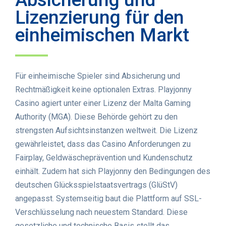
Lizenzierung für den
einheimischen Markt
Für einheimische Spieler sind Absicherung und
Rechtmäßigkeit keine optionalen Extras. Playjonny
Casino agiert unter einer Lizenz der Malta Gaming
Authority (MGA). Diese Behörde gehört zu den
strengsten Aufsichtsinstanzen weltweit. Die Lizenz
gewährleistet, dass das Casino Anforderungen zu
Fairplay, Geldwäscheprävention und Kundenschutz
einhält. Zudem hat sich Playjonny den Bedingungen des
deutschen Glücksspielstaatsvertrags (GlüStV)
angepasst. Systemseitig baut die Plattform auf SSL-
Verschlüsselung nach neuestem Standard. Diese
gesetzliche und technische Basis stellt das