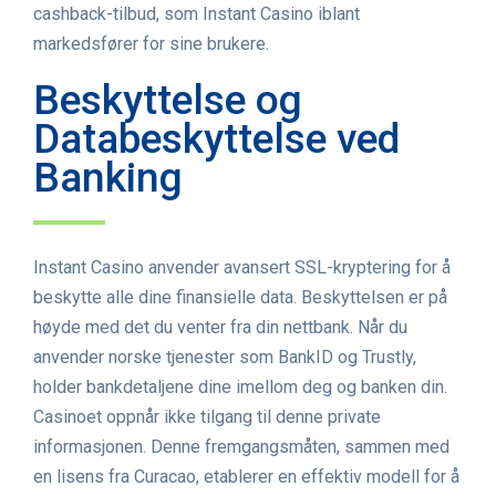
cashback-tilbud, som Instant Casino iblant
markedsfører for sine brukere.
Beskyttelse og
Databeskyttelse ved
Banking
Instant Casino anvender avansert SSL-kryptering for å
beskytte alle dine finansielle data. Beskyttelsen er på
høyde med det du venter fra din nettbank. Når du
anvender norske tjenester som BankID og Trustly,
holder bankdetaljene dine imellom deg og banken din.
Casinoet oppnår ikke tilgang til denne private
informasjonen. Denne fremgangsmåten, sammen med
en lisens fra Curacao, etablerer en effektiv modell for å