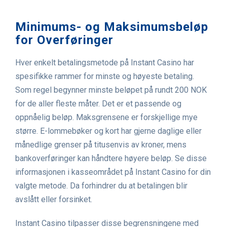
Minimums- og Maksimumsbeløp
for Overføringer
Hver enkelt betalingsmetode på Instant Casino har
spesifikke rammer for minste og høyeste betaling.
Som regel begynner minste beløpet på rundt 200 NOK
for de aller fleste måter. Det er et passende og
oppnåelig beløp. Maksgrensene er forskjellige mye
større. E-lommebøker og kort har gjerne daglige eller
månedlige grenser på titusenvis av kroner, mens
bankoverføringer kan håndtere høyere beløp. Se disse
informasjonen i kasseområdet på Instant Casino for din
valgte metode. Da forhindrer du at betalingen blir
avslått eller forsinket.
Instant Casino tilpasser disse begrensningene med