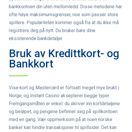
bankkontoen din uten mellomledd. Disse metodene har
ofte høye maksimumsgrenser, noe som passer store
spillere. Populariteten kommer også fra at du ikke må
registrere deg på nytt. Du bruker bare dine
eksisterende bankdetaljer.
Bruk av Kredittkort- og
Bankkort
Visa-kort og Mastercard er fortsatt meget mye brukt i
Norge, og Instant Casino aksepterer begge typer.
Fremgangsmåten er enkel: du skriver inn kortdetaljene
og beløpet, og pengene befinner seg på spillkontoen
med en gang. Vær oppmerksom på at noen norske
banker kan hindre transaksjoner til spillsider. Det kan