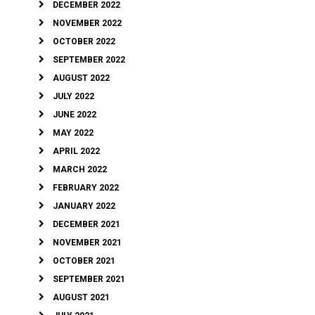
DECEMBER 2022
NOVEMBER 2022
OCTOBER 2022
SEPTEMBER 2022
AUGUST 2022
JULY 2022
JUNE 2022
MAY 2022
APRIL 2022
MARCH 2022
FEBRUARY 2022
JANUARY 2022
DECEMBER 2021
NOVEMBER 2021
OCTOBER 2021
SEPTEMBER 2021
AUGUST 2021