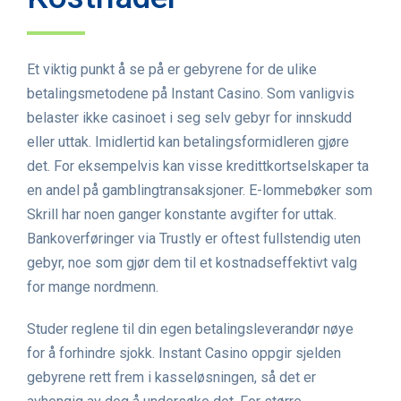
Et viktig punkt å se på er gebyrene for de ulike
betalingsmetodene på Instant Casino. Som vanligvis
belaster ikke casinoet i seg selv gebyr for innskudd
eller uttak. Imidlertid kan betalingsformidleren gjøre
det. For eksempelvis kan visse kredittkortselskaper ta
en andel på gamblingtransaksjoner. E-lommebøker som
Skrill har noen ganger konstante avgifter for uttak.
Bankoverføringer via Trustly er oftest fullstendig uten
gebyr, noe som gjør dem til et kostnadseffektivt valg
for mange nordmenn.
Studer reglene til din egen betalingsleverandør nøye
for å forhindre sjokk. Instant Casino oppgir sjelden
gebyrene rett frem i kasseløsningen, så det er