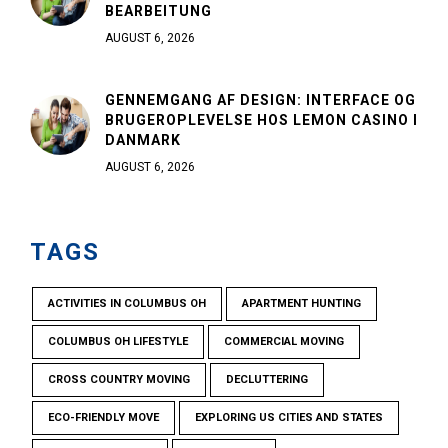
BEARBEITUNG
AUGUST 6, 2026
GENNEMGANG AF DESIGN: INTERFACE OG
BRUGEROPLEVELSE HOS LEMON CASINO I
DANMARK
AUGUST 6, 2026
TAGS
ACTIVITIES IN COLUMBUS OH
APARTMENT HUNTING
COLUMBUS OH LIFESTYLE
COMMERCIAL MOVING
CROSS COUNTRY MOVING
DECLUTTERING
ECO-FRIENDLY MOVE
EXPLORING US CITIES AND STATES