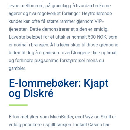
jevne mellomrom, på grunnlag på hvordan brukerne
agerer og hva regelverket forlanger. Høytrollerende
kunder kan ofte få større rammer gjennom VIP-
tjenesten. Dette demonstrerer at siden er smidig.
Laveste beløpet for et uttak er normalt 500 NOK, som
er normal i bransjen. Å ha kjennskap til disse grensene
bidrar til deg å organisere overføringene dine optimalt
og forhindre plagsomme forstyrrelser mens du
gambler.
E-lommebøker: Kjapt
og Diskré
E-lommebøker som MuchBetter, ecoPayz og Skrill er
veldig populære i spillbransjen. Instant Casino har