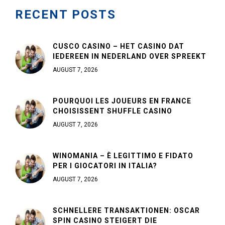
RECENT POSTS
CUSCO CASINO – HET CASINO DAT
IEDEREEN IN NEDERLAND OVER SPREEKT
AUGUST 7, 2026
POURQUOI LES JOUEURS EN FRANCE
CHOISISSENT SHUFFLE CASINO
AUGUST 7, 2026
WINOMANIA – È LEGITTIMO E FIDATO
PER I GIOCATORI IN ITALIA?
AUGUST 7, 2026
SCHNELLERE TRANSAKTIONEN: OSCAR
SPIN CASINO STEIGERT DIE