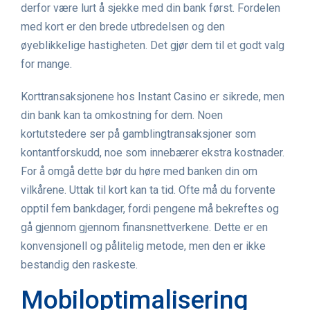
derfor være lurt å sjekke med din bank først. Fordelen
med kort er den brede utbredelsen og den
øyeblikkelige hastigheten. Det gjør dem til et godt valg
for mange.
Korttransaksjonene hos Instant Casino er sikrede, men
din bank kan ta omkostning for dem. Noen
kortutstedere ser på gamblingtransaksjoner som
kontantforskudd, noe som innebærer ekstra kostnader.
For å omgå dette bør du høre med banken din om
vilkårene. Uttak til kort kan ta tid. Ofte må du forvente
opptil fem bankdager, fordi pengene må bekreftes og
gå gjennom gjennom finansnettverkene. Dette er en
konvensjonell og pålitelig metode, men den er ikke
bestandig den raskeste.
Mobiloptimalisering