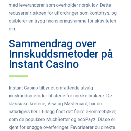
med leverandører som overholder norsk lov. Dette
reduserer risikoen for utfordringer som kontofrys, og
etablerer en trygg finansieringsramme for aktiviteten
din.
Sammendrag over
Innskuddsmetoder på
Instant Casino
Instant Casino tilbyr et omfattende utvalg
innskuddsmetoder til stede for norske brukere. De
klassiske kortene, Visa og Mastercard, har du
naturligvis her. I tillegg finst det fleire e-lommebøker,
som de populære MuchBetter og ecoPayz. Disse er
kjent for snøgge overføringer. Favoriserer du direkte