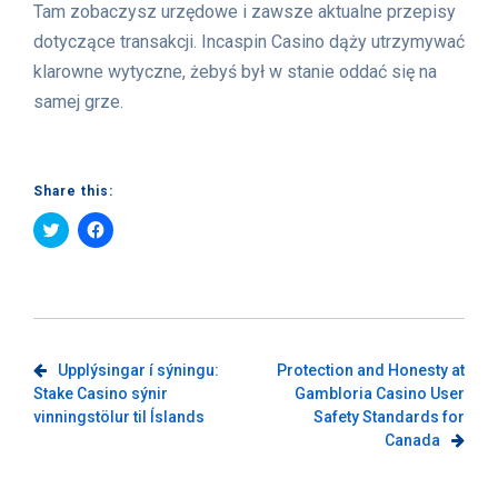
Tam zobaczysz urzędowe i zawsze aktualne przepisy
dotyczące transakcji. Incaspin Casino dąży utrzymywać
klarowne wytyczne, żebyś był w stanie oddać się na
samej grze.
Share this:
Click
Click
to
to
share
share
on
on
Twitter
Facebook
(Opens
(Opens
in
in
new
new
window)
window)
Post
Upplýsingar í sýningu:
Protection and Honesty at
Stake Casino sýnir
Gambloria Casino User
navigation
vinningstölur til Íslands
Safety Standards for
Canada