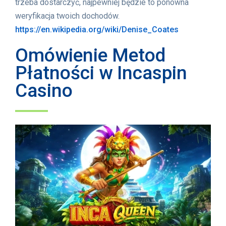
trzeba dostarczyć, najpewniej będzie to ponowna
weryfikacja twoich dochodów.
https://en.wikipedia.org/wiki/Denise_Coates
Omówienie Metod
Płatności w Incaspin
Casino