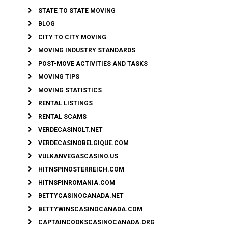
STATE TO STATE MOVING
BLOG
CITY TO CITY MOVING
MOVING INDUSTRY STANDARDS
POST-MOVE ACTIVITIES AND TASKS
MOVING TIPS
MOVING STATISTICS
RENTAL LISTINGS
RENTAL SCAMS
VERDECASINOLT.NET
VERDECASINOBELGIQUE.COM
VULKANVEGASCASINO.US
HITNSPINOSTERREICH.COM
HITNSPINROMANIA.COM
BETTYCASINOCANADA.NET
BETTYWINSCASINOCANADA.COM
CAPTAINCOOKSCASINOCANADA.ORG