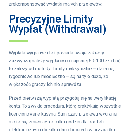
zrekompensować wydatki małych przelewów.
Precyzyjne Limity
Wypłat (Withdrawal)
Wypłata wygranych też posiada swoje zakresy.
Zazwyczaj należy wypłacić co najmniej 50-100 zł, choć
to zależy od metody. Limity maksymalne – dzienne,
tygodniowe lub miesięczne – są na tyle duże, że
większość graczy ich nie sprawdza.
Przed pierwszą wypłatą przygotuj się na weryfikację
konta. To zwykła procedura, którą praktykują wszystkie
licencjonowane kasyna. Sam czas przelewu wygranej
może się zmieniać: od kilku godzin dla portfeli
elektronicznych do kilku dni roboczych w przypadku