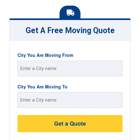
Get A Free Moving Quote
City You Are Moving From
Street
City You Are Moving To
Address
Street
Address