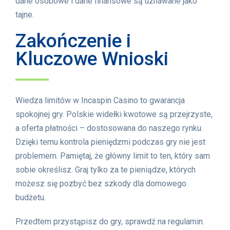
dane osobowe i dane finansowe są uznawane jako
tajne.
Zakończenie i
Kluczowe Wnioski
Wiedza limitów w Incaspin Casino to gwarancja
spokojnej gry. Polskie widełki kwotowe są przejrzyste,
a oferta płatności – dostosowana do naszego rynku.
Dzięki temu kontrola pieniędzmi podczas gry nie jest
problemem. Pamiętaj, że główny limit to ten, który sam
sobie określisz. Graj tylko za te pieniądze, których
możesz się pozbyć bez szkody dla domowego
budżetu.
Przedtem przystąpisz do gry, sprawdź na regulamin.