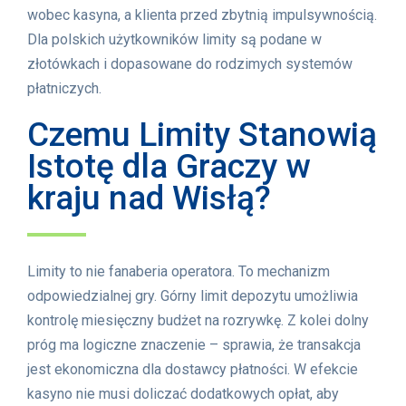
wobec kasyna, a klienta przed zbytnią impulsywnością.
Dla polskich użytkowników limity są podane w
złotówkach i dopasowane do rodzimych systemów
płatniczych.
Czemu Limity Stanowią
Istotę dla Graczy w
kraju nad Wisłą?
Limity to nie fanaberia operatora. To mechanizm
odpowiedzialnej gry. Górny limit depozytu umożliwia
kontrolę miesięczny budżet na rozrywkę. Z kolei dolny
próg ma logiczne znaczenie – sprawia, że transakcja
jest ekonomiczna dla dostawcy płatności. W efekcie
kasyno nie musi doliczać dodatkowych opłat, aby