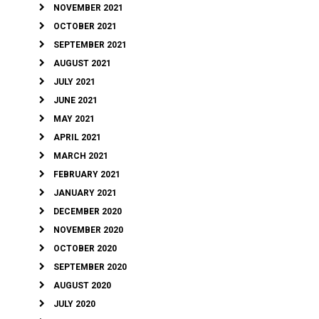
NOVEMBER 2021
OCTOBER 2021
SEPTEMBER 2021
AUGUST 2021
JULY 2021
JUNE 2021
MAY 2021
APRIL 2021
MARCH 2021
FEBRUARY 2021
JANUARY 2021
DECEMBER 2020
NOVEMBER 2020
OCTOBER 2020
SEPTEMBER 2020
AUGUST 2020
JULY 2020