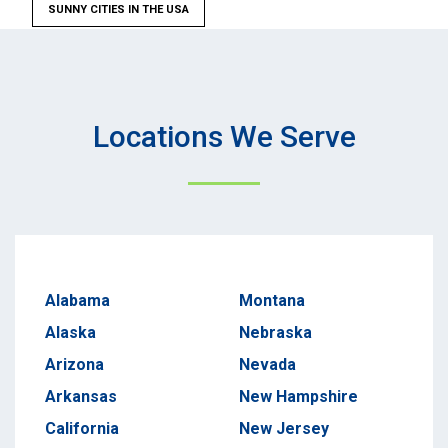
SUNNY CITIES IN THE USA
Locations We Serve
Alabama
Montana
Alaska
Nebraska
Arizona
Nevada
Arkansas
New Hampshire
California
New Jersey