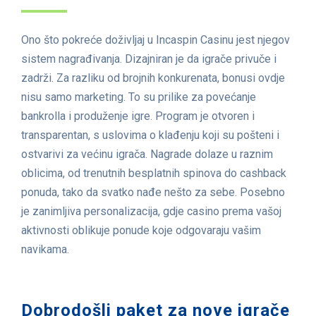
Ono što pokreće doživljaj u Incaspin Casinu jest njegov
sistem nagrađivanja. Dizajniran je da igrače privuče i
zadrži. Za razliku od brojnih konkurenata, bonusi ovdje
nisu samo marketing. To su prilike za povećanje
bankrolla i produženje igre. Program je otvoren i
transparentan, s uslovima o klađenju koji su pošteni i
ostvarivi za većinu igrača. Nagrade dolaze u raznim
oblicima, od trenutnih besplatnih spinova do cashback
ponuda, tako da svatko nađe nešto za sebe. Posebno
je zanimljiva personalizacija, gdje casino prema vašoj
aktivnosti oblikuje ponude koje odgovaraju vašim
navikama.
Dobrodošli paket za nove igrače