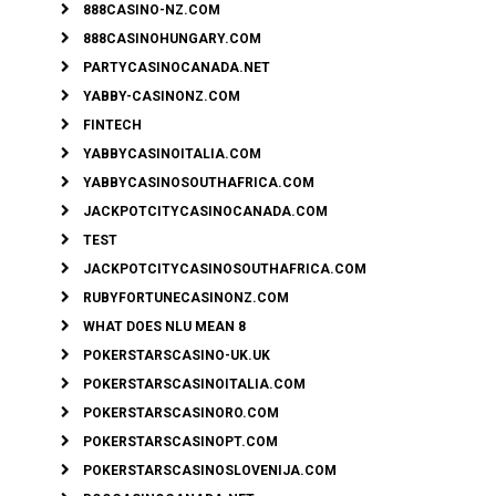
888CASINO-NZ.COM
888CASINOHUNGARY.COM
PARTYCASINOCANADA.NET
YABBY-CASINONZ.COM
FINTECH
YABBYCASINOITALIA.COM
YABBYCASINOSOUTHAFRICA.COM
JACKPOTCITYCASINOCANADA.COM
TEST
JACKPOTCITYCASINOSOUTHAFRICA.COM
RUBYFORTUNECASINONZ.COM
WHAT DOES NLU MEAN 8
POKERSTARSCASINO-UK.UK
POKERSTARSCASINOITALIA.COM
POKERSTARSCASINORO.COM
POKERSTARSCASINOPT.COM
POKERSTARSCASINOSLOVENIJA.COM