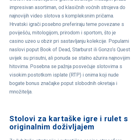
impresivan asortiman, od klasičnih voćnih strojeva do
najnovijih video slotova s kompleksnim pričama.
Hrvatski igrači posebno preferiraju teme povezane s
poviješću, mitologijom, prirodom i sportom, što je
casino uzeo u obzir pri sastavljanju kolekcije. Popularni
naslovi poput Book of Dead, Starburst ili Gonzo’s Quest
uvijek su prisutni, ali ponuda se stalno ažurira najnovijim
hitovima. Posebna se pažnja posvećuje slotovima s
visokim postotkom isplate (RTP) i onima koji nude
bogate bonus značajke poput slobodnih okretaja i
množitelja.
Stolovi za kartaške igre i rulet s
originalnim doživljajem