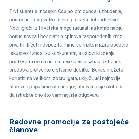
Prvi susret s Incaspin Casino-om donosi uzbudenje,
ponajviše zbog velikodušnog paketa dobrodošlice.
Novi igrači iz Hrvatske mogu računati na kombinaciju
bonus novca i besplatnih spinova raspoređenih kroz
prva tri ili četiri depozita. Time se maksimizira početno
iskustvo. Iznosi su konkurentni, a uslovi klađenja
postavljeni razumno, što daje realnu šansu da bonus
sredstva pretvorite u stvarne dobitke. Bonus možete
koristiti na velikom izboru igara, uključujući najnovije
slotove i popularne stolne igre, što vam daje slobodu
da istražite ono što vam najviše odgovara.
Redovne promocije za postojeće
članove