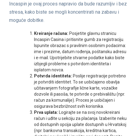
Incaspin je ovaj proces napravio da bude razumljiv i bez
stresa, kako biste se mogli koncentrirati na zabavu i
moguće dobitke.
Kreiranje računa:
Posjetite glavnu stranicu
Incaspin Casina i pritisnite gumb za registraciju.
Ispunite obrazac s pravilnim osobnim podacima:
ime i prezime, datum rođenja, poštansku adresu
i e-mail. Upotrijebite stvarne podatke kako biste
izbjegli probleme s potvrdom identiteta i
isplatom novca.
Potvrda identiteta:
Poslije registracije potrebno
je potvrditi identitet. To se uobičajeno obavlja
učitavanjem fotografije lične karte, vozačke
dozvole ili pasoša, te potvrde o prebivalištu (npr.
račun za komunalije). Proces je uobičajen i
osigurava bezbrižnost svih korisnika.
Prva uplata:
Logirajte se na svoj novokreirani
račun i uđite u sekciju za plaćanja. Izaberite neku
od dostupnih opcija uplate dostupnih u Hrvatskoj
(npr. bankovna transakcija, kreditna kartica,