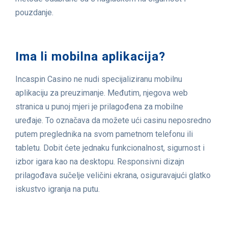
pouzdanje.
Ima li mobilna aplikacija?
Incaspin Casino ne nudi specijaliziranu mobilnu
aplikaciju za preuzimanje. Međutim, njegova web
stranica u punoj mjeri je prilagođena za mobilne
uređaje. To označava da možete ući casinu neposredno
putem preglednika na svom pametnom telefonu ili
tabletu. Dobit ćete jednaku funkcionalnost, sigurnost i
izbor igara kao na desktopu. Responsivni dizajn
prilagođava sučelje veličini ekrana, osiguravajući glatko
iskustvo igranja na putu.