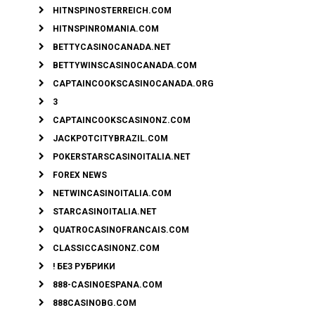
HITNSPINOSTERREICH.COM
HITNSPINROMANIA.COM
BETTYCASINOCANADA.NET
BETTYWINSCASINOCANADA.COM
CAPTAINCOOKSCASINOCANADA.ORG
3
CAPTAINCOOKSCASINONZ.COM
JACKPOTCITYBRAZIL.COM
POKERSTARSCASINOITALIA.NET
FOREX NEWS
NETWINCASINOITALIA.COM
STARCASINOITALIA.NET
QUATROCASINOFRANCAIS.COM
CLASSICCASINONZ.COM
! БЕЗ РУБРИКИ
888-CASINOESPANA.COM
888CASINOBG.COM