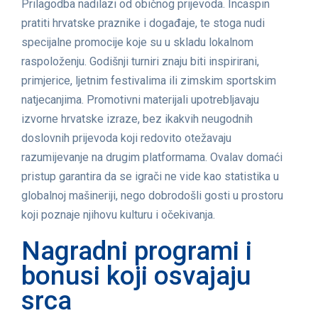
Prilagodba nadilazi od običnog prijevoda. Incaspin
pratiti hrvatske praznike i događaje, te stoga nudi
specijalne promocije koje su u skladu lokalnom
raspoloženju. Godišnji turniri znaju biti inspirirani,
primjerice, ljetnim festivalima ili zimskim sportskim
natjecanjima. Promotivni materijali upotrebljavaju
izvorne hrvatske izraze, bez ikakvih neugodnih
doslovnih prijevoda koji redovito otežavaju
razumijevanje na drugim platformama. Ovalav domaći
pristup garantira da se igrači ne vide kao statistika u
globalnoj mašineriji, nego dobrodošli gosti u prostoru
koji poznaje njihovu kulturu i očekivanja.
Nagradni programi i
bonusi koji osvajaju
srca