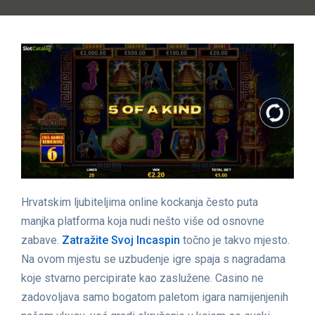
Hrvatskim ljubiteljima online kockanja često puta
manjka platforma koja nudi nešto više od osnovne
zabave.
Zatražite Svoj Incaspin
točno je takvo mjesto.
Na ovom mjestu se uzbudenje igre spaja s nagradama
koje stvarno percipirate kao zaslužene. Casino ne
zadovoljava samo bogatom paletom igara namijenjenih