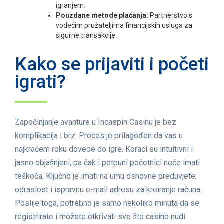
igranjem.
Pouzdane metode plaćanja:
Partnerstvo s
vodećim pružateljima financijskih usluga za
sigurne transakcije.
Kako se prijaviti i početi
igrati?
Započinjanje avanture u Incaspin Casinu je bez
komplikacija i brz. Proces je prilagođen da vas u
najkraćem roku dovede do igre. Koraci su intuitivni i
jasno objašnjeni, pa čak i potpuni početnici neće imati
teškoća. Ključno je imati na umu osnovne preduvjete:
odraslost i ispravnu e-mail adresu za kreiranje računa.
Poslije toga, potrebno je samo nekoliko minuta da se
registrirate i možete otkrivati sve što casino nudi.