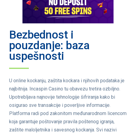
Bezbednost i
pouzdanje: baza
uspešnosti
U online kockanju, zaštita kockara i njihovih podataka je
najbitnija. Incaspin Casino tu obavezu tretira ozbiljno.
Upotrebljava najnovije tehnologije šifriranja kako bi
osigurao sve transakcije i poverljive informacije.
Platforma radi pod zakonitom međunarodnom licencom
koja garantuje poštovanje pravila poštenog igranja,
zaštite maloljetnika i savesnog kockanja. Svi nazivi