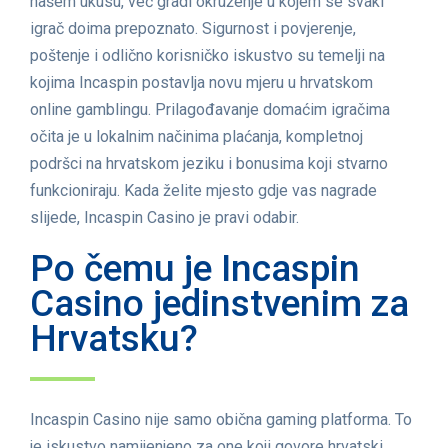
našem ukusu, već gradi okruženje u kojem se svaki
igrač doima prepoznato. Sigurnost i povjerenje,
poštenje i odlično korisničko iskustvo su temelji na
kojima Incaspin postavlja novu mjeru u hrvatskom
online gamblingu. Prilagođavanje domaćim igračima
očita je u lokalnim načinima plaćanja, kompletnoj
podršci na hrvatskom jeziku i bonusima koji stvarno
funkcioniraju. Kada želite mjesto gdje vas nagrade
slijede, Incaspin Casino je pravi odabir.
Po čemu je Incaspin
Casino jedinstvenim za
Hrvatsku?
Incaspin Casino nije samo obična gaming platforma. To
je iskustvo namijenjeno za one koji govore hrvatski.