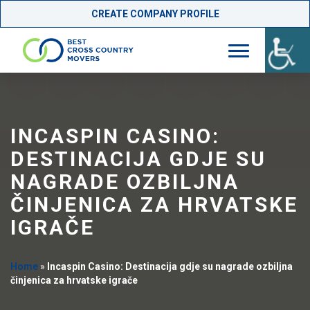
CREATE COMPANY PROFILE
Skip
to
content
INCASPIN CASINO:
DESTINACIJA GDJE SU
NAGRADE OZBILJNA
ČINJENICA ZA HRVATSKE
IGRAČE
Home
»
Incaspin Casino: Destinacija gdje su nagrade ozbiljna
činjenica za hrvatske igrače