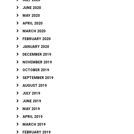
JULY 2020
JUNE 2020
MAY 2020
APRIL 2020
MARCH 2020
FEBRUARY 2020
JANUARY 2020
DECEMBER 2019
NOVEMBER 2019
OCTOBER 2019
SEPTEMBER 2019
AUGUST 2019
JULY 2019
JUNE 2019
MAY 2019
APRIL 2019
MARCH 2019
FEBRUARY 2019