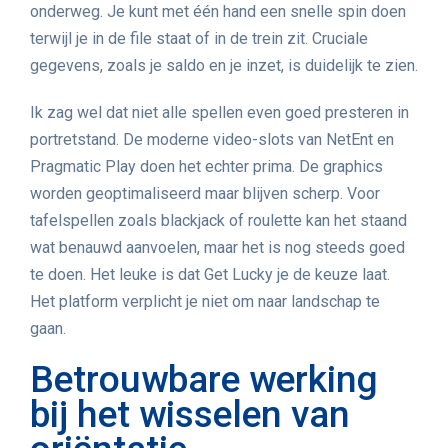
onderweg. Je kunt met één hand een snelle spin doen
terwijl je in de file staat of in de trein zit. Cruciale
gegevens, zoals je saldo en je inzet, is duidelijk te zien.
Ik zag wel dat niet alle spellen even goed presteren in
portretstand. De moderne video-slots van NetEnt en
Pragmatic Play doen het echter prima. De graphics
worden geoptimaliseerd maar blijven scherp. Voor
tafelspellen zoals blackjack of roulette kan het staand
wat benauwd aanvoelen, maar het is nog steeds goed
te doen. Het leuke is dat Get Lucky je de keuze laat.
Het platform verplicht je niet om naar landschap te
gaan.
Betrouwbare werking
bij het wisselen van