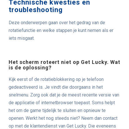
Technische kwesties en
troubleshooting
Deze onderwerpen gaan over het gedrag van de
rotatiefunctie en welke stappen je kunt nemen als er
iets misgaat.
Het scherm roteert niet op Get Lucky. Wat
is de oplossing?
Kijk eerst of de rotatieblokkering op je telefoon
gedeactiveerd is. Je vindt die doorgaans in het
snelmenu. Zorg ook dat je de meest recente versie van
de applicatie of internetbrowser toepast. Soms helpt
het om de game tijdelijk te sluiten en opnieuw te
openen. Werkt het nog steeds niet? Neem dan contact
op met de klantendienst van Get Lucky. Die eveneens