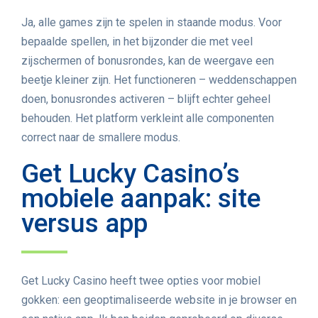
Ja, alle games zijn te spelen in staande modus. Voor
bepaalde spellen, in het bijzonder die met veel
zijschermen of bonusrondes, kan de weergave een
beetje kleiner zijn. Het functioneren – weddenschappen
doen, bonusrondes activeren – blijft echter geheel
behouden. Het platform verkleint alle componenten
correct naar de smallere modus.
Get Lucky Casino’s
mobiele aanpak: site
versus app
Get Lucky Casino heeft twee opties voor mobiel
gokken: een geoptimaliseerde website in je browser en