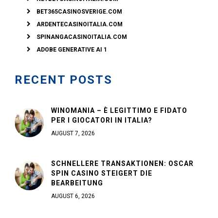
BET365CASINOSVERIGE.COM
ARDENTECASINOITALIA.COM
SPINANGACASINOITALIA.COM
ADOBE GENERATIVE AI 1
RECENT POSTS
WINOMANIA – È LEGITTIMO E FIDATO
PER I GIOCATORI IN ITALIA?
AUGUST 7, 2026
SCHNELLERE TRANSAKTIONEN: OSCAR
SPIN CASINO STEIGERT DIE
BEARBEITUNG
AUGUST 6, 2026