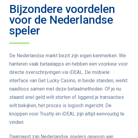
Bijzondere voordelen
voor de Nederlandse
speler
De Nederlandse markt bezit zijn eigen kenmerken. We
hanteren vaak betaalapps en hebben een voorkeur voor
directe overschrijvingen via iDEAL. De mobiele
interface van Get Lucky Casino, in beide standen, werkt
naadloos samen met deze betaalmethoden. Of je nu
staand snel geld wilt storten of liggend je transacties
wilt bekijken, het proces is logisch ingericht. De
knoppen voor Trustly en iDEAL zijn altijd eenvoudig te
vinden.
Daarnaast zijn Nederlandse spelers gewoon aan