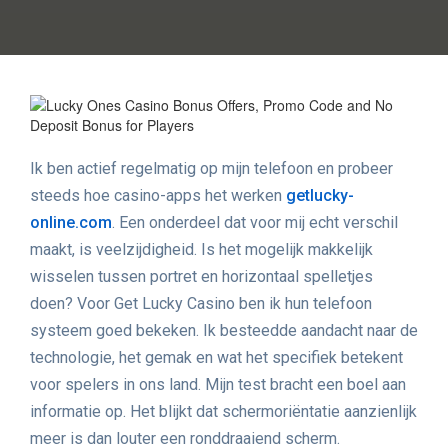
Ik ben actief regelmatig op mijn telefoon en probeer
steeds hoe casino-apps het werken
getlucky-
online.com
. Een onderdeel dat voor mij echt verschil
maakt, is veelzijdigheid. Is het mogelijk makkelijk
wisselen tussen portret en horizontaal spelletjes
doen? Voor Get Lucky Casino ben ik hun telefoon
systeem goed bekeken. Ik besteedde aandacht naar de
technologie, het gemak en wat het specifiek betekent
voor spelers in ons land. Mijn test bracht een boel aan
informatie op. Het blijkt dat schermoriëntatie aanzienlijk
meer is dan louter een ronddraaiend scherm.