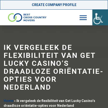
CREATE COMPANY PROFILE
Skip
to
content
IK VERGELEEK DE
FLEXIBILITEIT VAN GET
LUCKY CASINO’S
DRAADLOZE ORIËNTATIE-
OPTIES VOOR
NEDERLAND
Home
»
Ik vergeleek de flexibiliteit van Get Lucky Casino’s
draadloze oriëntatie-opties voor Nederland