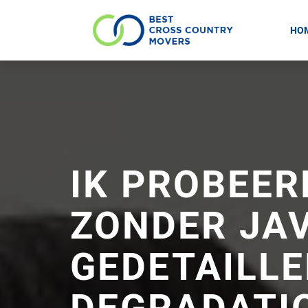
HO
Skip
to
content
IK PROBEER
ZONDER JAV
GEDETAILL