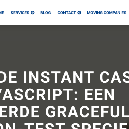
ME
SERVICES
BLOG
CONTACT
MOVING COMPANIES
DE INSTANT CA
ASCRIPT: EEN
EERDE GRACEFU