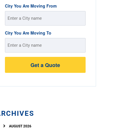
City You Are Moving From
City You Are Moving To
Street
Address
Street
Address
ARCHIVES
AUGUST 2026