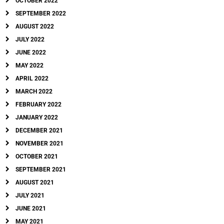
OCTOBER 2022
SEPTEMBER 2022
AUGUST 2022
JULY 2022
JUNE 2022
MAY 2022
APRIL 2022
MARCH 2022
FEBRUARY 2022
JANUARY 2022
DECEMBER 2021
NOVEMBER 2021
OCTOBER 2021
SEPTEMBER 2021
AUGUST 2021
JULY 2021
JUNE 2021
MAY 2021