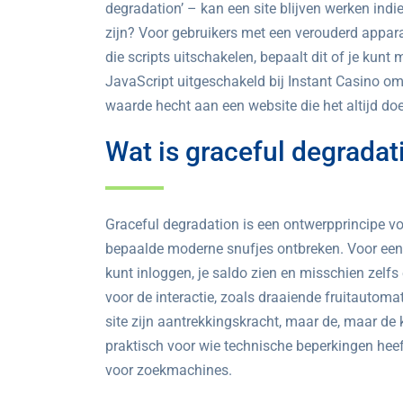
degradation’ – kan een site blijven werken ind
zijn? Voor gebruikers met een verouderd appara
die scripts uitschakelen, bepaalt dit of je kunt
JavaScript uitgeschakeld bij Instant Casino om 
waarde hecht aan een website die het altijd do
Wat is graceful degrada
Graceful degradation is een ontwerpprincipe voo
bepaalde moderne snufjes ontbreken. Voor een o
kunt inloggen, je saldo zien en misschien zelfs
voor de interactie, zoals draaiende fruitautom
site zijn aantrekkingskracht, maar de, maar de k
praktisch voor wie technische beperkingen heef
voor zoekmachines.