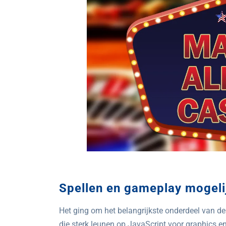
Spellen en gameplay mogel
Het ging om het belangrijkste onderdeel van de
die sterk leunen op JavaScript voor graphics en 