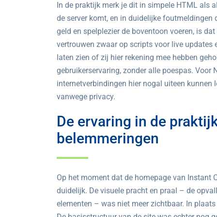
In de praktijk merk je dit in simpele HTML als a
de server komt, en in duidelijke foutmeldingen
geld en spelplezier de boventoon voeren, is dat
vertrouwen zwaar op scripts voor live updates 
laten zien of zij hier rekening mee hebben geh
gebruikerservaring, zonder alle poespas. Voor N
internetverbindingen hier nogal uiteen kunnen
vanwege privacy.
De ervaring in de praktijk
belemmeringen
Op het moment dat de homepage van Instant Ca
duidelijk. De visuele pracht en praal – de opv
elementen – was niet meer zichtbaar. In plaats d
De basisstructuur van de site was echter nog 