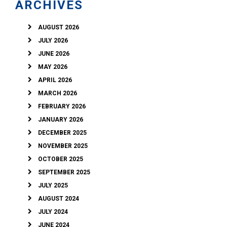
ARCHIVES
AUGUST 2026
JULY 2026
JUNE 2026
MAY 2026
APRIL 2026
MARCH 2026
FEBRUARY 2026
JANUARY 2026
DECEMBER 2025
NOVEMBER 2025
OCTOBER 2025
SEPTEMBER 2025
JULY 2025
AUGUST 2024
JULY 2024
JUNE 2024