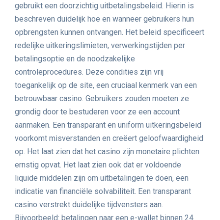
gebruikt een doorzichtig uitbetalingsbeleid. Hierin is
beschreven duidelijk hoe en wanneer gebruikers hun
opbrengsten kunnen ontvangen. Het beleid specificeert
redelijke uitkeringslimieten, verwerkingstijden per
betalingsoptie en de noodzakelijke
controleprocedures. Deze condities zijn vrij
toegankelijk op de site, een cruciaal kenmerk van een
betrouwbaar casino. Gebruikers zouden moeten ze
grondig door te bestuderen voor ze een account
aanmaken. Een transparant en uniform uitkeringsbeleid
voorkomt misverstanden en creëert geloofwaardigheid
op. Het laat zien dat het casino zijn monetaire plichten
ernstig opvat. Het laat zien ook dat er voldoende
liquide middelen zijn om uitbetalingen te doen, een
indicatie van financiële solvabiliteit. Een transparant
casino verstrekt duidelijke tijdvensters aan.
Bijvoorbeeld: betalingen naar een e-wallet binnen 24