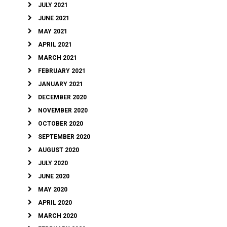
JULY 2021
JUNE 2021
MAY 2021
APRIL 2021
MARCH 2021
FEBRUARY 2021
JANUARY 2021
DECEMBER 2020
NOVEMBER 2020
OCTOBER 2020
SEPTEMBER 2020
AUGUST 2020
JULY 2020
JUNE 2020
MAY 2020
APRIL 2020
MARCH 2020