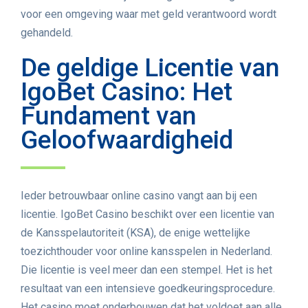
voor een omgeving waar met geld verantwoord wordt
gehandeld.
De geldige Licentie van
IgoBet Casino: Het
Fundament van
Geloofwaardigheid
Ieder betrouwbaar online casino vangt aan bij een
licentie. IgoBet Casino beschikt over een licentie van
de Kansspelautoriteit (KSA), de enige wettelijke
toezichthouder voor online kansspelen in Nederland.
Die licentie is veel meer dan een stempel. Het is het
resultaat van een intensieve goedkeuringsprocedure.
Het casino moet onderbouwen dat het voldoet aan alle