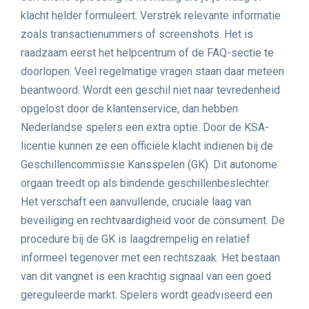
klacht helder formuleert. Verstrek relevante informatie
zoals transactienummers of screenshots. Het is
raadzaam eerst het helpcentrum of de FAQ-sectie te
doorlopen. Veel regelmatige vragen staan daar meteen
beantwoord. Wordt een geschil niet naar tevredenheid
opgelost door de klantenservice, dan hebben
Nederlandse spelers een extra optie. Door de KSA-
licentie kunnen ze een officiële klacht indienen bij de
Geschillencommissie Kansspelen (GK). Dit autonome
orgaan treedt op als bindende geschillenbeslechter.
Het verschaft een aanvullende, cruciale laag van
beveiliging en rechtvaardigheid voor de consument. De
procedure bij de GK is laagdrempelig en relatief
informeel tegenover met een rechtszaak. Het bestaan
van dit vangnet is een krachtig signaal van een goed
gereguleerde markt. Spelers wordt geadviseerd een