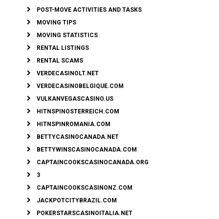
POST-MOVE ACTIVITIES AND TASKS
MOVING TIPS
MOVING STATISTICS
RENTAL LISTINGS
RENTAL SCAMS
VERDECASINOLT.NET
VERDECASINOBELGIQUE.COM
VULKANVEGASCASINO.US
HITNSPINOSTERREICH.COM
HITNSPINROMANIA.COM
BETTYCASINOCANADA.NET
BETTYWINSCASINOCANADA.COM
CAPTAINCOOKSCASINOCANADA.ORG
3
CAPTAINCOOKSCASINONZ.COM
JACKPOTCITYBRAZIL.COM
POKERSTARSCASINOITALIA.NET