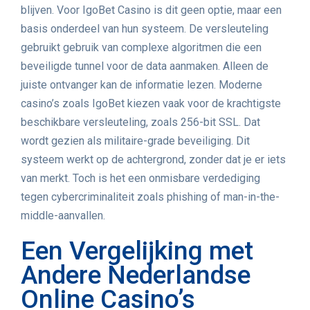
blijven. Voor IgoBet Casino is dit geen optie, maar een
basis onderdeel van hun systeem. De versleuteling
gebruikt gebruik van complexe algoritmen die een
beveiligde tunnel voor de data aanmaken. Alleen de
juiste ontvanger kan de informatie lezen. Moderne
casino’s zoals IgoBet kiezen vaak voor de krachtigste
beschikbare versleuteling, zoals 256-bit SSL. Dat
wordt gezien als militaire-grade beveiliging. Dit
systeem werkt op de achtergrond, zonder dat je er iets
van merkt. Toch is het een onmisbare verdediging
tegen cybercriminaliteit zoals phishing of man-in-the-
middle-aanvallen.
Een Vergelijking met
Andere Nederlandse
Online Casino’s