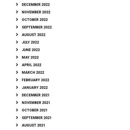
DECEMBER 2022
NOVEMBER 2022
OCTOBER 2022
SEPTEMBER 2022
AUGUST 2022
JULY 2022
JUNE 2022
MAY 2022
APRIL 2022
MARCH 2022
FEBRUARY 2022
JANUARY 2022
DECEMBER 2021
NOVEMBER 2021
OCTOBER 2021
SEPTEMBER 2021
AUGUST 2021