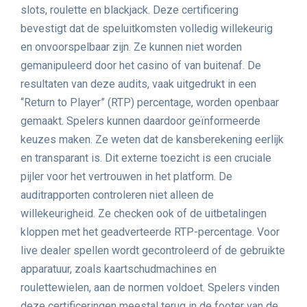
slots, roulette en blackjack. Deze certificering
bevestigt dat de speluitkomsten volledig willekeurig
en onvoorspelbaar zijn. Ze kunnen niet worden
gemanipuleerd door het casino of van buitenaf. De
resultaten van deze audits, vaak uitgedrukt in een
“Return to Player” (RTP) percentage, worden openbaar
gemaakt. Spelers kunnen daardoor geïnformeerde
keuzes maken. Ze weten dat de kansberekening eerlijk
en transparant is. Dit externe toezicht is een cruciale
pijler voor het vertrouwen in het platform. De
auditrapporten controleren niet alleen de
willekeurigheid. Ze checken ook of de uitbetalingen
kloppen met het geadverteerde RTP-percentage. Voor
live dealer spellen wordt gecontroleerd of de gebruikte
apparatuur, zoals kaartschudmachines en
roulettewielen, aan de normen voldoet. Spelers vinden
deze certificeringen meestal terug in de footer van de