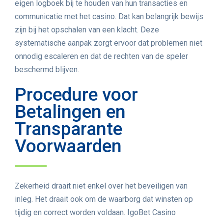
eigen logboek bij te houden van hun transacties en
communicatie met het casino. Dat kan belangrijk bewijs
zijn bij het opschalen van een klacht. Deze
systematische aanpak zorgt ervoor dat problemen niet
onnodig escaleren en dat de rechten van de speler
beschermd blijven.
Procedure voor
Betalingen en
Transparante
Voorwaarden
Zekerheid draait niet enkel over het beveiligen van
inleg. Het draait ook om de waarborg dat winsten op
tijdig en correct worden voldaan. IgoBet Casino