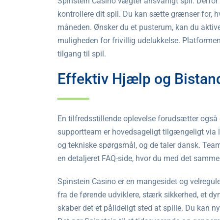
Spinstein Casino vægter ansvarligt spil. Derfor 
kontrollere dit spil. Du kan sætte grænser for, 
måneden. Ønsker du et pusterum, kan du aktiver
muligheden for frivillig udelukkelse. Platforme
tilgang til spil.
Effektiv Hjælp og Bista
En tilfredsstillende oplevelse forudsætter også
supportteam er hovedsageligt tilgængeligt via
og tekniske spørgsmål, og de taler dansk. Team
en detaljeret FAQ-side, hvor du med det samme
Spinstein Casino er en mangesidet og velreguler
fra de førende udviklere, stærk sikkerhed, et dy
skaber det et pålideligt sted at spille. Du kan n