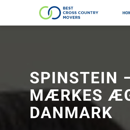
HO
Skip
to
content
SPINSTEIN 
MÆRKES ÆG
DANMARK