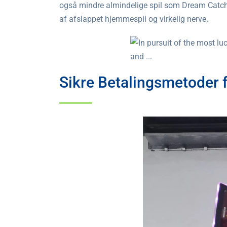
også mindre almindelige spil som Dream Catch
af afslappet hjemmespil og virkelig nerve.
Sikre Betalingsmetoder f