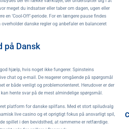
tilbydes der en række værktøjer, der understøtter dig i at
hvor meget du indsatser eller taber om dagen, ugen eller
e en ‘Cool-Off’-periode. For en længere pause findes
n overholder danske regler og anbefaler en balanceret
nd på Dansk
 god hjælp, hvis noget ikke fungerer. Spinsteins
 live chat og e-mail. De reagerer omgående på spørgsmål
et er både venligt og problemorienteret. Herudover er der
 kan hente svar på de mest almindelige spørgsmål.
et platform for danske spilfans. Med et stort spiludvalg
namisk live casino og et oprigtigt fokus på ansvarligt spil,
yde spillet i den bevidsthed, at rammerne er retfærdige.