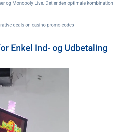
er og Monopoly Live. Det er den optimale kombination
or Enkel Ind- og Udbetaling