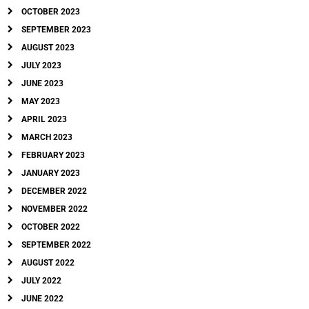
OCTOBER 2023
SEPTEMBER 2023
AUGUST 2023
JULY 2023
JUNE 2023
MAY 2023
APRIL 2023
MARCH 2023
FEBRUARY 2023
JANUARY 2023
DECEMBER 2022
NOVEMBER 2022
OCTOBER 2022
SEPTEMBER 2022
AUGUST 2022
JULY 2022
JUNE 2022