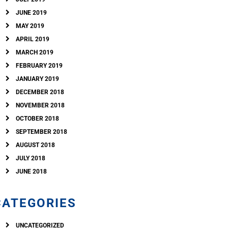
JUNE 2019
MAY 2019
APRIL 2019
MARCH 2019
FEBRUARY 2019
JANUARY 2019
DECEMBER 2018
NOVEMBER 2018
OCTOBER 2018
SEPTEMBER 2018
AUGUST 2018
JULY 2018
JUNE 2018
CATEGORIES
UNCATEGORIZED