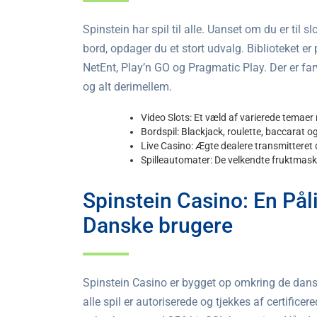
Spinstein har spil til alle. Uanset om du er til 
bord, opdager du et stort udvalg. Biblioteket e
NetEnt, Play’n GO og Pragmatic Play. Der er farve
og alt derimellem.
Video Slots: Et væld af varierede temae
Bordspil: Blackjack, roulette, baccarat o
Live Casino: Ægte dealere transmitteret d
Spilleautomater: De velkendte fruktmaski
Spinstein Casino: En Påli
Danske brugere
Spinstein Casino er bygget op omkring de dans
alle spil er autoriserede og tjekkes af certific