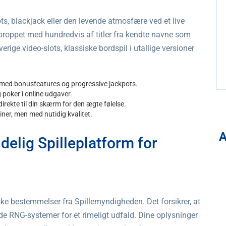
slots, blackjack eller den levende atmosfære ved et live
r proppet med hundredvis af titler fra kendte navne som
rige video-slots, klassiske bordspil i utallige versioner
r med bonusfeatures og progressive jackpots.
g poker i online udgaver.
irekte til din skærm for den ægte følelse.
ner, men med nutidig kvalitet.
delig Spilleplatform for
ke bestemmelser fra Spillemyndigheden. Det forsikrer, at
erede RNG-systemer for et rimeligt udfald. Dine oplysninger