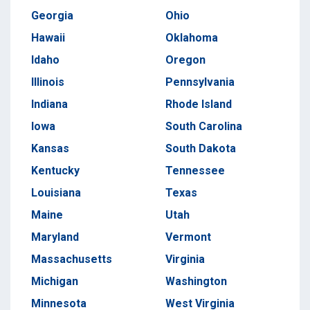
Georgia
Ohio
Hawaii
Oklahoma
Idaho
Oregon
Illinois
Pennsylvania
Indiana
Rhode Island
Iowa
South Carolina
Kansas
South Dakota
Kentucky
Tennessee
Louisiana
Texas
Maine
Utah
Maryland
Vermont
Massachusetts
Virginia
Michigan
Washington
Minnesota
West Virginia