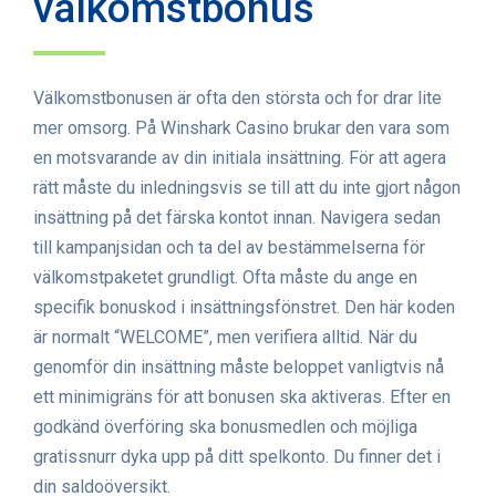
välkomstbonus
Välkomstbonusen är ofta den största och for drar lite
mer omsorg. På Winshark Casino brukar den vara som
en motsvarande av din initiala insättning. För att agera
rätt måste du inledningsvis se till att du inte gjort någon
insättning på det färska kontot innan. Navigera sedan
till kampanjsidan och ta del av bestämmelserna för
välkomstpaketet grundligt. Ofta måste du ange en
specifik bonuskod i insättningsfönstret. Den här koden
är normalt “WELCOME”, men verifiera alltid. När du
genomför din insättning måste beloppet vanligtvis nå
ett minimigräns för att bonusen ska aktiveras. Efter en
godkänd överföring ska bonusmedlen och möjliga
gratissnurr dyka upp på ditt spelkonto. Du finner det i
din saldoöversikt.