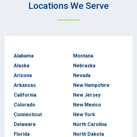
Locations We Serve
Alabama
Montana
Alaska
Nebraska
Arizona
Nevada
Arkansas
New Hampshire
California
New Jersey
Colorado
New Mexico
Connecticut
New York
Delaware
North Carolina
Florida
North Dakota