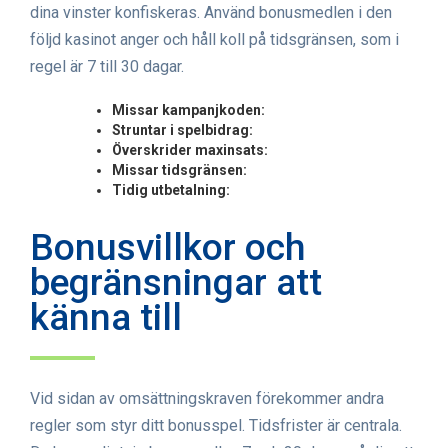
dina vinster konfiskeras. Använd bonusmedlen i den
följd kasinot anger och håll koll på tidsgränsen, som i
regel är 7 till 30 dagar.
Missar kampanjkoden:
Struntar i spelbidrag:
Överskrider maxinsats:
Missar tidsgränsen:
Tidig utbetalning:
Bonusvillkor och
begränsningar att
känna till
Vid sidan av omsättningskraven förekommer andra
regler som styr ditt bonusspel. Tidsfrister är centrala.