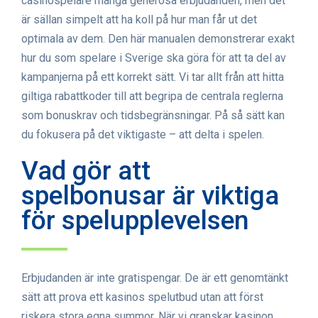
casinospelare många generösa erbjudanden, men det
är sällan simpelt att ha koll på hur man får ut det
optimala av dem. Den här manualen demonstrerar exakt
hur du som spelare i Sverige ska göra för att ta del av
kampanjerna på ett korrekt sätt. Vi tar allt från att hitta
giltiga rabattkoder till att begripa de centrala reglerna
som bonuskrav och tidsbegränsningar. På så sätt kan
du fokusera på det viktigaste – att delta i spelen.
Vad gör att
spelbonusar är viktiga
för spelupplevelsen
Erbjudanden är inte gratispengar. De är ett genomtänkt
sätt att prova ett kasinos spelutbud utan att först
riskera stora egna summor. När vi granskar kasinon