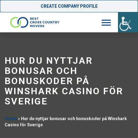
CREATE COMPANY PROFILE
Skip
to
content
HUR DU NYTTJAR
BONUSAR OCH
BONUSKODER PÅ
WINSHARK CASINO FÖR
SVERIGE
Home
»
Hur du nyttjar bonusar och bonuskoder på Winshark
Casino för Sverige