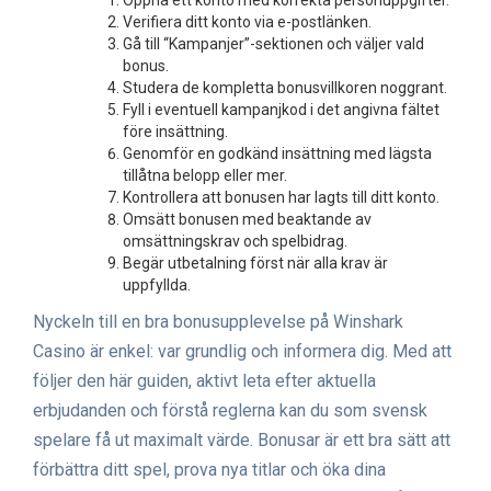
Öppna ett konto med korrekta personuppgifter.
Verifiera ditt konto via e-postlänken.
Gå till “Kampanjer”-sektionen och väljer vald
bonus.
Studera de kompletta bonusvillkoren noggrant.
Fyll i eventuell kampanjkod i det angivna fältet
före insättning.
Genomför en godkänd insättning med lägsta
tillåtna belopp eller mer.
Kontrollera att bonusen har lagts till ditt konto.
Omsätt bonusen med beaktande av
omsättningskrav och spelbidrag.
Begär utbetalning först när alla krav är
uppfyllda.
Nyckeln till en bra bonusupplevelse på Winshark
Casino är enkel: var grundlig och informera dig. Med att
följer den här guiden, aktivt leta efter aktuella
erbjudanden och förstå reglerna kan du som svensk
spelare få ut maximalt värde. Bonusar är ett bra sätt att
förbättra ditt spel, prova nya titlar och öka dina