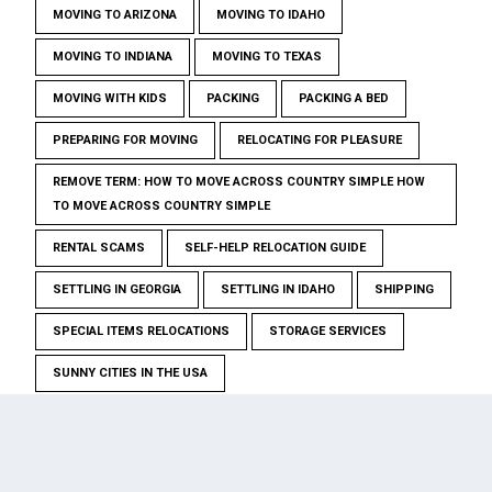
MOVING TO ARIZONA
MOVING TO IDAHO
MOVING TO INDIANA
MOVING TO TEXAS
MOVING WITH KIDS
PACKING
PACKING A BED
PREPARING FOR MOVING
RELOCATING FOR PLEASURE
REMOVE TERM: HOW TO MOVE ACROSS COUNTRY SIMPLE HOW
TO MOVE ACROSS COUNTRY SIMPLE
RENTAL SCAMS
SELF-HELP RELOCATION GUIDE
SETTLING IN GEORGIA
SETTLING IN IDAHO
SHIPPING
SPECIAL ITEMS RELOCATIONS
STORAGE SERVICES
SUNNY CITIES IN THE USA