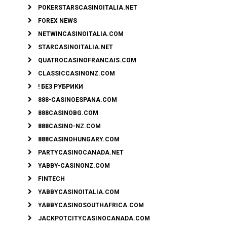
POKERSTARSCASINOITALIA.NET
FOREX NEWS
NETWINCASINOITALIA.COM
STARCASINOITALIA.NET
QUATROCASINOFRANCAIS.COM
CLASSICCASINONZ.COM
! БЕЗ РУБРИКИ
888-CASINOESPANA.COM
888CASINOBG.COM
888CASINO-NZ.COM
888CASINOHUNGARY.COM
PARTYCASINOCANADA.NET
YABBY-CASINONZ.COM
FINTECH
YABBYCASINOITALIA.COM
YABBYCASINOSOUTHAFRICA.COM
JACKPOTCITYCASINOCANADA.COM