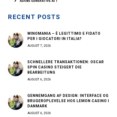
ADOBE GENERATIVE AI 1
RECENT POSTS
WINOMANIA – È LEGITTIMO E FIDATO
PER I GIOCATORI IN ITALIA?
AUGUST 7, 2026
SCHNELLERE TRANSAKTIONEN: OSCAR
SPIN CASINO STEIGERT DIE
BEARBEITUNG
AUGUST 6, 2026
GENNEMGANG AF DESIGN: INTERFACE OG
BRUGEROPLEVELSE HOS LEMON CASINO I
DANMARK
AUGUST 6, 2026