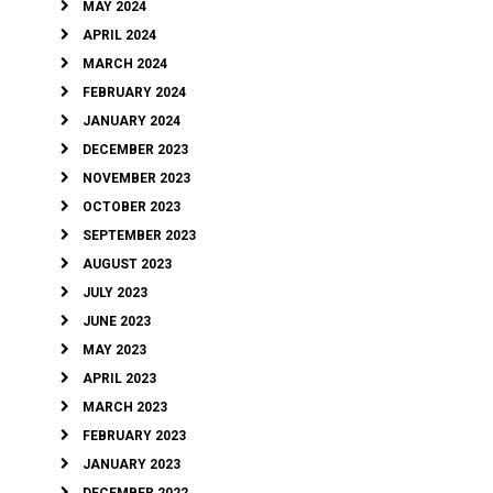
MAY 2024
APRIL 2024
MARCH 2024
FEBRUARY 2024
JANUARY 2024
DECEMBER 2023
NOVEMBER 2023
OCTOBER 2023
SEPTEMBER 2023
AUGUST 2023
JULY 2023
JUNE 2023
MAY 2023
APRIL 2023
MARCH 2023
FEBRUARY 2023
JANUARY 2023