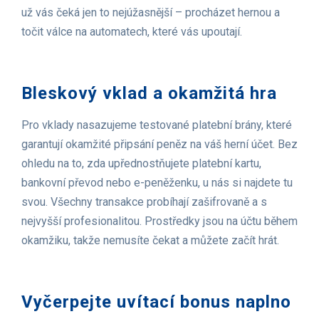
už vás čeká jen to nejúžasnější – procházet hernou a
točit válce na automatech, které vás upoutají.
Bleskový vklad a okamžitá hra
Pro vklady nasazujeme testované platební brány, které
garantují okamžité připsání peněz na váš herní účet. Bez
ohledu na to, zda upřednostňujete platební kartu,
bankovní převod nebo e-peněženku, u nás si najdete tu
svou. Všechny transakce probíhají zašifrovaně a s
nejvyšší profesionalitou. Prostředky jsou na účtu během
okamžiku, takže nemusíte čekat a můžete začít hrát.
Vyčerpejte uvítací bonus naplno