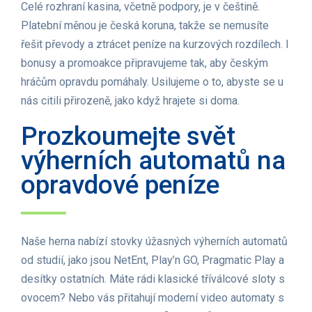
Celé rozhraní kasina, včetně podpory, je v češtině.
Platební měnou je česká koruna, takže se nemusíte
řešit převody a ztrácet peníze na kurzových rozdílech. I
bonusy a promoakce připravujeme tak, aby českým
hráčům opravdu pomáhaly. Usilujeme o to, abyste se u
nás citili přirozeně, jako když hrajete si doma.
Prozkoumejte svět
výherních automatů na
opravdové peníze
Naše herna nabízí stovky úžasných výherních automatů
od studií, jako jsou NetEnt, Play’n GO, Pragmatic Play a
desítky ostatních. Máte rádi klasické tříválcové sloty s
ovocem? Nebo vás přitahují moderní video automaty s