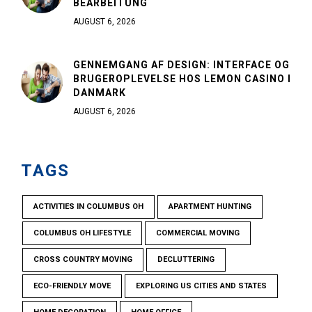
BEARBEITUNG
AUGUST 6, 2026
GENNEMGANG AF DESIGN: INTERFACE OG
BRUGEROPLEVELSE HOS LEMON CASINO I
DANMARK
AUGUST 6, 2026
TAGS
ACTIVITIES IN COLUMBUS OH
APARTMENT HUNTING
COLUMBUS OH LIFESTYLE
COMMERCIAL MOVING
CROSS COUNTRY MOVING
DECLUTTERING
ECO-FRIENDLY MOVE
EXPLORING US CITIES AND STATES