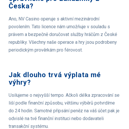
Česka?
Ano, NV Casino operuje s aktivní mezinárodní
povolením. Tato licence nám umožňuje v souladu s
právem a bezpečně doručovat služby hráčům z České
republiky. Všechny naše operace a hry jsou podrobeny
periodickým prověrkám pro férovost.
Jak dlouho trvá výplata mé
výhry?
Usilujeme o nejvyšší tempo. Ačkoli délka zpracování se
liší podle finanční způsobu, většinu výběrů potvrdíme
do 24 hodin. Samotné připsání peněz na váš účet pak je
odvislé na tvé finanční instituci nebo dodavateli
transakční systému.