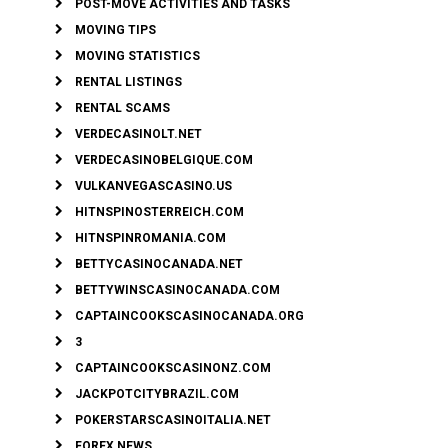
POST-MOVE ACTIVITIES AND TASKS
MOVING TIPS
MOVING STATISTICS
RENTAL LISTINGS
RENTAL SCAMS
VERDECASINOLT.NET
VERDECASINOBELGIQUE.COM
VULKANVEGASCASINO.US
HITNSPINOSTERREICH.COM
HITNSPINROMANIA.COM
BETTYCASINOCANADA.NET
BETTYWINSCASINOCANADA.COM
CAPTAINCOOKSCASINOCANADA.ORG
3
CAPTAINCOOKSCASINONZ.COM
JACKPOTCITYBRAZIL.COM
POKERSTARSCASINOITALIA.NET
FOREX NEWS