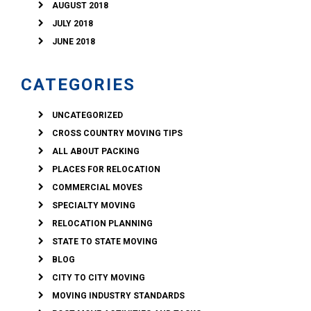
AUGUST 2018
JULY 2018
JUNE 2018
CATEGORIES
UNCATEGORIZED
CROSS COUNTRY MOVING TIPS
ALL ABOUT PACKING
PLACES FOR RELOCATION
COMMERCIAL MOVES
SPECIALTY MOVING
RELOCATION PLANNING
STATE TO STATE MOVING
BLOG
CITY TO CITY MOVING
MOVING INDUSTRY STANDARDS