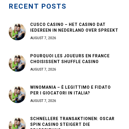
RECENT POSTS
CUSCO CASINO – HET CASINO DAT
IEDEREEN IN NEDERLAND OVER SPREEKT
AUGUST 7, 2026
POURQUOI LES JOUEURS EN FRANCE
CHOISISSENT SHUFFLE CASINO
AUGUST 7, 2026
WINOMANIA – È LEGITTIMO E FIDATO
PER I GIOCATORI IN ITALIA?
AUGUST 7, 2026
SCHNELLERE TRANSAKTIONEN: OSCAR
SPIN CASINO STEIGERT DIE