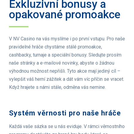
Exkluzivní bonusy a
opakované promoakce
V NV Casino na vás myslíme i po první vstupu. Pro naše
pravidelné hráče chystáme stálé promoakce,
cashbacky, turnaje a speciální bonusy. Sledujte prosím
naše stránky a e-mailové novinky, abyste o žádnou
výhodnou možnost nepřišli. Tyto akce mají jediný cíl –
vylepšit váš herní zážitek a dát vám víc příčin se vracet.
Když hrajete s námi stále, odměna vás nemine.
Systém věrnosti pro naše hráče
Každá vaše sázka se u nás eviduje. V rámci věrnostního