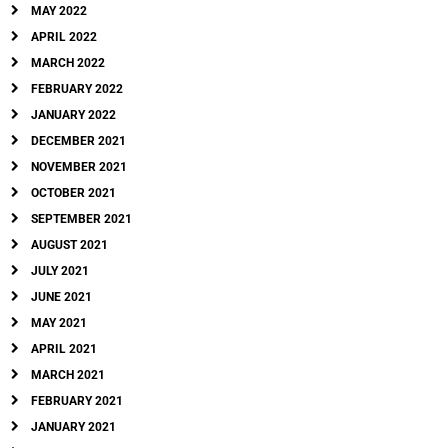
MAY 2022
APRIL 2022
MARCH 2022
FEBRUARY 2022
JANUARY 2022
DECEMBER 2021
NOVEMBER 2021
OCTOBER 2021
SEPTEMBER 2021
AUGUST 2021
JULY 2021
JUNE 2021
MAY 2021
APRIL 2021
MARCH 2021
FEBRUARY 2021
JANUARY 2021