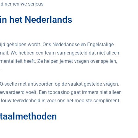
heid nemen we serieus.
in het Nederlands
ltijd geholpen wordt. Ons Nederlandse en Engelstalige
e-mail. We hebben een team samengesteld dat niet alleen
ntaliteit heeft. Ze helpen je met vragen over spellen,
.
AQ-sectie met antwoorden op de vaakst gestelde vragen.
gewaardeerd voelt. Een topcasino gaat immers niet alleen
 Jouw tevredenheid is voor ons het mooiste compliment.
etaalmethoden