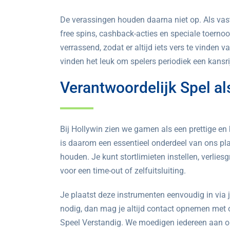
De verassingen houden daarna niet op. Als vast
free spins, cashback-acties en speciale toer
verrassend, zodat er altijd iets vers te vinden 
vinden het leuk om spelers periodiek een kansr
Verantwoordelijk Spel a
Bij Hollywin zien we gamen als een prettige e
is daarom een essentieel onderdeel van ons pla
houden. Je kunt stortlimieten instellen, verlie
voor een time-out of zelfuitsluiting.
Je plaatst deze instrumenten eenvoudig in via 
nodig, dan mag je altijd contact opnemen met 
Speel Verstandig. We moedigen iedereen aan om