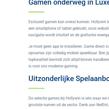
Gamen onderweg in Lux
Exclusief gamen kan overal kunnen. Hollywin l
een smartphone of tablet gebruikt, onze websit
navigatie wordt intuïtief en de grafische weer
Je moet geen app te installeren. Game direct via
opnames zijn volledig mobiel speelklaar. Ben ji
topkwaliteit bevindt zich altijd binnen handber
is voor ons moderne gaming.
Uitzonderlijke Spelaanb
De selectie games bij Hollywin is iets waar we
grootste namen uit de sector. Denk aan NetEnt, 