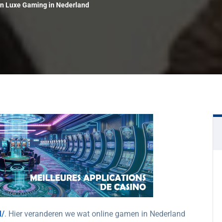
an Luxe Gaming in Nederland
l/
. Hier veranderen we wat online gamen in Nederland