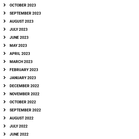
OCTOBER 2023
SEPTEMBER 2023
AUGUST 2023
JULY 2023
JUNE 2023
MAY 2023
APRIL 2023
MARCH 2023
FEBRUARY 2023
JANUARY 2023
DECEMBER 2022
NOVEMBER 2022
OCTOBER 2022
SEPTEMBER 2022
AUGUST 2022
JULY 2022
JUNE 2022