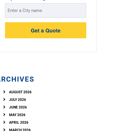
Address
Street
Address
ARCHIVES
AUGUST 2026
JULY 2026
JUNE 2026
MAY 2026
APRIL 2026
MARCH 2026