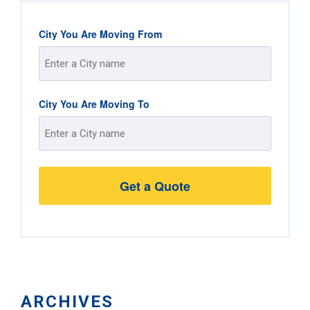
City You Are Moving From
Street
City You Are Moving To
Address
Street
Address
ARCHIVES