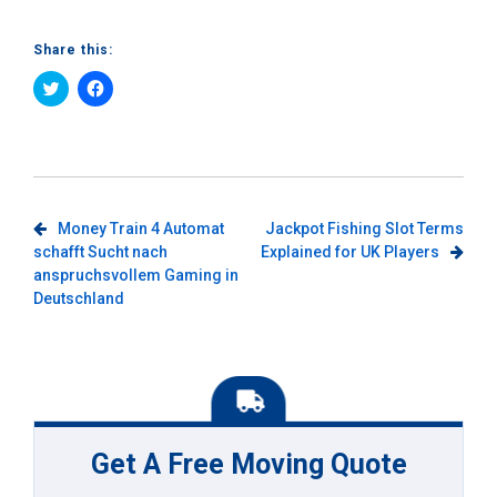
Share this:
Click
Click
to
to
share
share
on
on
Twitter
Facebook
(Opens
(Opens
in
in
new
new
window)
window)
Post
Money Train 4 Automat
Jackpot Fishing Slot Terms
schafft Sucht nach
Explained for UK Players
navigation
anspruchsvollem Gaming in
Deutschland
Get A Free Moving Quote