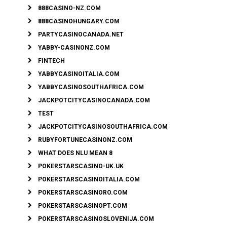
888CASINO-NZ.COM
888CASINOHUNGARY.COM
PARTYCASINOCANADA.NET
YABBY-CASINONZ.COM
FINTECH
YABBYCASINOITALIA.COM
YABBYCASINOSOUTHAFRICA.COM
JACKPOTCITYCASINOCANADA.COM
TEST
JACKPOTCITYCASINOSOUTHAFRICA.COM
RUBYFORTUNECASINONZ.COM
WHAT DOES NLU MEAN 8
POKERSTARSCASINO-UK.UK
POKERSTARSCASINOITALIA.COM
POKERSTARSCASINORO.COM
POKERSTARSCASINOPT.COM
POKERSTARSCASINOSLOVENIJA.COM