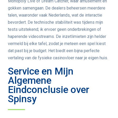
Monopoly Live of Dream Catcher, waar amusement en
gokken samengaan. De dealers beheersen meerdere
talen, waaronder vaak Nederlands, wat de interactie
bevordert. De technische stabiliteit was tijdens mijn
tests uitstekend; ik ervoer geen onderbrekingen of
haperende videostreams. De inzetlimieten zijn helder
vermeld bij elke tafel, zodat je meteen een spel kiest
dat past bij je budget. Het biedt een bijna perfecte
vertaling van de fysieke casinovloer naar je eigen huis.
Service en Mijn
Algemene
Eindconclusie over
Spinsy