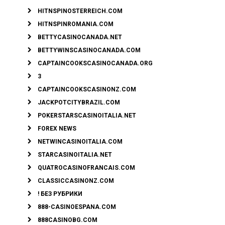
HITNSPINOSTERREICH.COM
HITNSPINROMANIA.COM
BETTYCASINOCANADA.NET
BETTYWINSCASINOCANADA.COM
CAPTAINCOOKSCASINOCANADA.ORG
3
CAPTAINCOOKSCASINONZ.COM
JACKPOTCITYBRAZIL.COM
POKERSTARSCASINOITALIA.NET
FOREX NEWS
NETWINCASINOITALIA.COM
STARCASINOITALIA.NET
QUATROCASINOFRANCAIS.COM
CLASSICCASINONZ.COM
! БЕЗ РУБРИКИ
888-CASINOESPANA.COM
888CASINOBG.COM