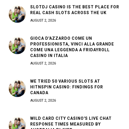
SLOTDJ CASINO IS THE BEST PLACE FOR
REAL CASH SLOTS ACROSS THE UK
AUGUST 2, 2026
GIOCA D'AZZARDO COME UN
PROFESSIONISTA, VINCI ALLA GRANDE
COME UNA LEGGENDA A FRIDAYROLL
CASINO IN ITALIA
AUGUST 2, 2026
WE TRIED 50 VARIOUS SLOTS AT
HITNSPIN CASINO: FINDINGS FOR
CANADA
AUGUST 2, 2026
WILD CARD CITY CASINO'S LIVE CHAT
RESPONSE TIMES MEASURED BY