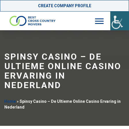
CREATE COMPANY PROFILE
Skip
to
content
SPINSY CASINO – DE
ULTIEME ONLINE CASINO
ERVARING IN
NEDERLAND
Home
»
Spinsy Casino – De Ultieme Online Casino Ervaring in
Nederland