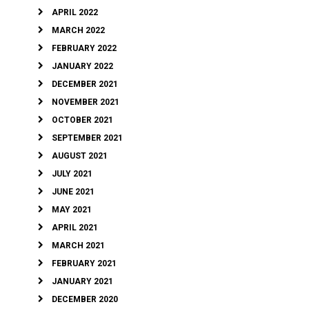
APRIL 2022
MARCH 2022
FEBRUARY 2022
JANUARY 2022
DECEMBER 2021
NOVEMBER 2021
OCTOBER 2021
SEPTEMBER 2021
AUGUST 2021
JULY 2021
JUNE 2021
MAY 2021
APRIL 2021
MARCH 2021
FEBRUARY 2021
JANUARY 2021
DECEMBER 2020