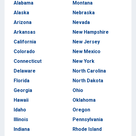
Alabama
Montana
Alaska
Nebraska
Arizona
Nevada
Arkansas
New Hampshire
California
New Jersey
Colorado
New Mexico
Connecticut
New York
Delaware
North Carolina
Florida
North Dakota
Georgia
Ohio
Hawaii
Oklahoma
Idaho
Oregon
Illinois
Pennsylvania
Indiana
Rhode Island