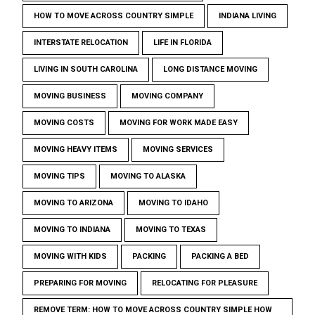
HOW TO MOVE ACROSS COUNTRY SIMPLE
INDIANA LIVING
INTERSTATE RELOCATION
LIFE IN FLORIDA
LIVING IN SOUTH CAROLINA
LONG DISTANCE MOVING
MOVING BUSINESS
MOVING COMPANY
MOVING COSTS
MOVING FOR WORK MADE EASY
MOVING HEAVY ITEMS
MOVING SERVICES
MOVING TIPS
MOVING TO ALASKA
MOVING TO ARIZONA
MOVING TO IDAHO
MOVING TO INDIANA
MOVING TO TEXAS
MOVING WITH KIDS
PACKING
PACKING A BED
PREPARING FOR MOVING
RELOCATING FOR PLEASURE
REMOVE TERM: HOW TO MOVE ACROSS COUNTRY SIMPLE HOW