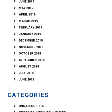
JUNE 2019
MAY 2019
APRIL 2019
MARCH 2019
FEBRUARY 2019
JANUARY 2019
DECEMBER 2018
NOVEMBER 2018
OCTOBER 2018
SEPTEMBER 2018
AUGUST 2018
JULY 2018
JUNE 2018
CATEGORIES
UNCATEGORIZED