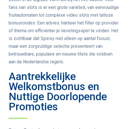
fans van slots is er een grote variëteit, van eenvoudige
fruitautomaten tot complexe video slots met talloze
bonusrondes. Een advies: hanteer het filter op provider
of thema om efficiënter je lievelingsspel te vinden. Het
is zichtbaar dat Spinsy niet alleen op aantal focust,
maar een zorgvuldige selectie presenteert van
betrouwbare, populaire en nieuwe titels die voldoen
aan de Nederlandse regels.
Aantrekkelijke
Welkomstbonus en
Nuttige Doorlopende
Promoties