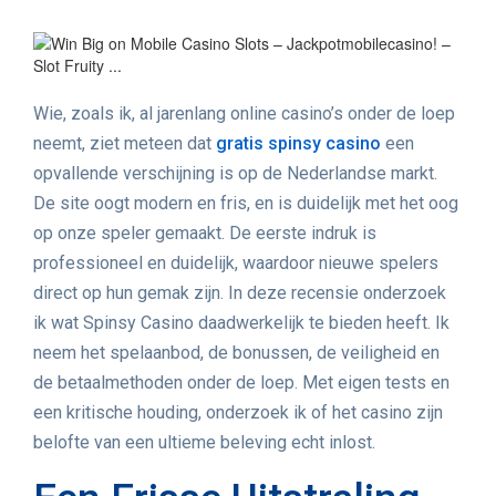
Wie, zoals ik, al jarenlang online casino’s onder de loep
neemt, ziet meteen dat
gratis spinsy casino
een
opvallende verschijning is op de Nederlandse markt.
De site oogt modern en fris, en is duidelijk met het oog
op onze speler gemaakt. De eerste indruk is
professioneel en duidelijk, waardoor nieuwe spelers
direct op hun gemak zijn. In deze recensie onderzoek
ik wat Spinsy Casino daadwerkelijk te bieden heeft. Ik
neem het spelaanbod, de bonussen, de veiligheid en
de betaalmethoden onder de loep. Met eigen tests en
een kritische houding, onderzoek ik of het casino zijn
belofte van een ultieme beleving echt inlost.