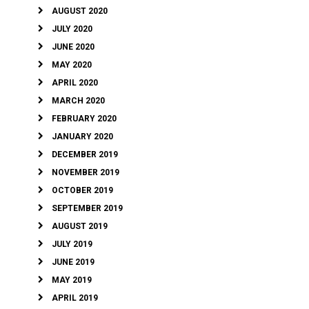
AUGUST 2020
JULY 2020
JUNE 2020
MAY 2020
APRIL 2020
MARCH 2020
FEBRUARY 2020
JANUARY 2020
DECEMBER 2019
NOVEMBER 2019
OCTOBER 2019
SEPTEMBER 2019
AUGUST 2019
JULY 2019
JUNE 2019
MAY 2019
APRIL 2019