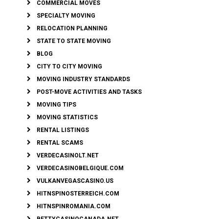
COMMERCIAL MOVES
SPECIALTY MOVING
RELOCATION PLANNING
STATE TO STATE MOVING
BLOG
CITY TO CITY MOVING
MOVING INDUSTRY STANDARDS
POST-MOVE ACTIVITIES AND TASKS
MOVING TIPS
MOVING STATISTICS
RENTAL LISTINGS
RENTAL SCAMS
VERDECASINOLT.NET
VERDECASINOBELGIQUE.COM
VULKANVEGASCASINO.US
HITNSPINOSTERREICH.COM
HITNSPINROMANIA.COM