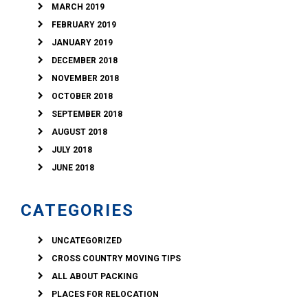
MARCH 2019
FEBRUARY 2019
JANUARY 2019
DECEMBER 2018
NOVEMBER 2018
OCTOBER 2018
SEPTEMBER 2018
AUGUST 2018
JULY 2018
JUNE 2018
CATEGORIES
UNCATEGORIZED
CROSS COUNTRY MOVING TIPS
ALL ABOUT PACKING
PLACES FOR RELOCATION