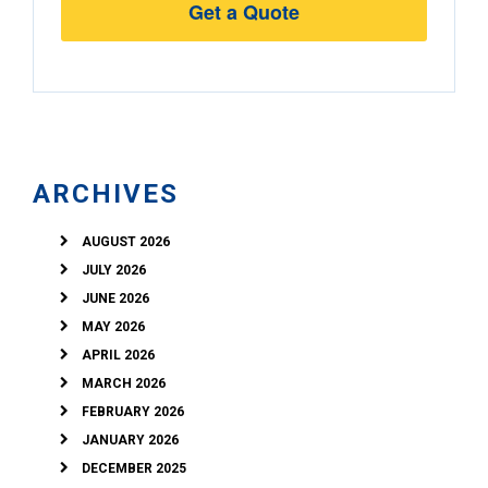
Address
ARCHIVES
AUGUST 2026
JULY 2026
JUNE 2026
MAY 2026
APRIL 2026
MARCH 2026
FEBRUARY 2026
JANUARY 2026
DECEMBER 2025