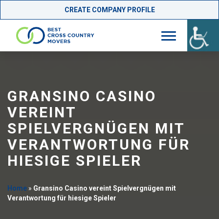
CREATE COMPANY PROFILE
Skip
to
content
GRANSINO CASINO
VEREINT
SPIELVERGNÜGEN MIT
VERANTWORTUNG FÜR
HIESIGE SPIELER
Home
»
Gransino Casino vereint Spielvergnügen mit
Verantwortung für hiesige Spieler