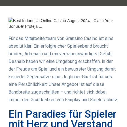
Für das Mitarbeiterteam von Gransino Casino ist eins
absolut klar: Ein erfolgreicher Spieleabend braucht
beides, Adrenalin und ein vertrauenswürdiges Gefühl.
Deshalb haben wir eine Umgebung erschaffen, in der
der Freude am Spiel und ein bewusster Umgang damit
keinerlei Gegensätze sind. Jeglicher Gast ist für uns
eine Persönlichkeit. Unser Angebot ist auf diese
Bandbreite zugeschnitten – und richtet sich dabei
immer den Grundsätzen von Fairplay und Spielerschutz.
Ein Paradies für Spieler
mit Herz und Verstand