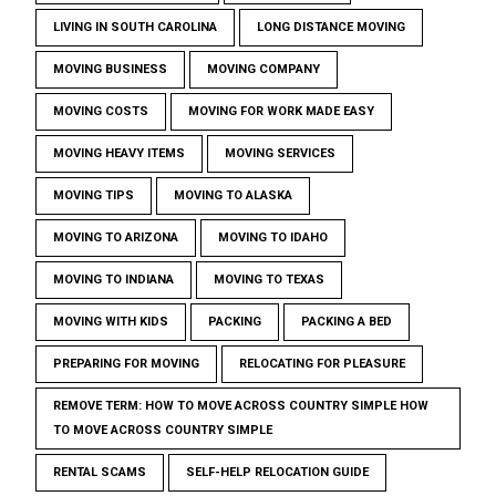
LIVING IN SOUTH CAROLINA
LONG DISTANCE MOVING
MOVING BUSINESS
MOVING COMPANY
MOVING COSTS
MOVING FOR WORK MADE EASY
MOVING HEAVY ITEMS
MOVING SERVICES
MOVING TIPS
MOVING TO ALASKA
MOVING TO ARIZONA
MOVING TO IDAHO
MOVING TO INDIANA
MOVING TO TEXAS
MOVING WITH KIDS
PACKING
PACKING A BED
PREPARING FOR MOVING
RELOCATING FOR PLEASURE
REMOVE TERM: HOW TO MOVE ACROSS COUNTRY SIMPLE HOW
TO MOVE ACROSS COUNTRY SIMPLE
RENTAL SCAMS
SELF-HELP RELOCATION GUIDE