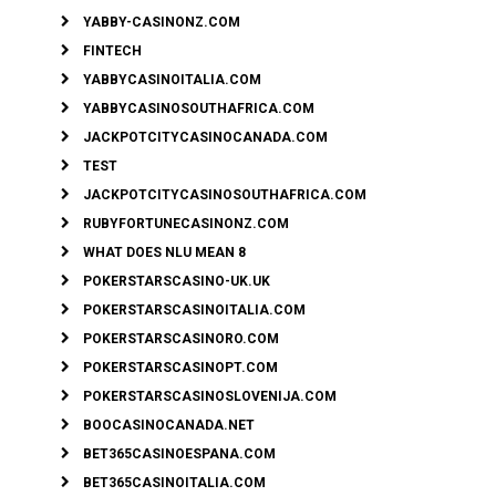
YABBY-CASINONZ.COM
FINTECH
YABBYCASINOITALIA.COM
YABBYCASINOSOUTHAFRICA.COM
JACKPOTCITYCASINOCANADA.COM
TEST
JACKPOTCITYCASINOSOUTHAFRICA.COM
RUBYFORTUNECASINONZ.COM
WHAT DOES NLU MEAN 8
POKERSTARSCASINO-UK.UK
POKERSTARSCASINOITALIA.COM
POKERSTARSCASINORO.COM
POKERSTARSCASINOPT.COM
POKERSTARSCASINOSLOVENIJA.COM
BOOCASINOCANADA.NET
BET365CASINOESPANA.COM
BET365CASINOITALIA.COM