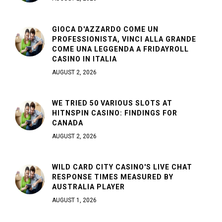
GIOCA D'AZZARDO COME UN
PROFESSIONISTA, VINCI ALLA GRANDE
COME UNA LEGGENDA A FRIDAYROLL
CASINO IN ITALIA
AUGUST 2, 2026
WE TRIED 50 VARIOUS SLOTS AT
HITNSPIN CASINO: FINDINGS FOR
CANADA
AUGUST 2, 2026
WILD CARD CITY CASINO'S LIVE CHAT
RESPONSE TIMES MEASURED BY
AUSTRALIA PLAYER
AUGUST 1, 2026