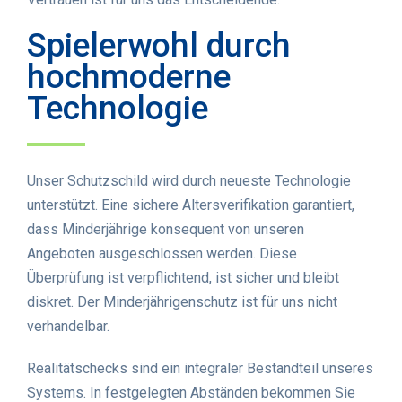
Spielerwohl durch
hochmoderne
Technologie
Unser Schutzschild wird durch neueste Technologie
unterstützt. Eine sichere Altersverifikation garantiert,
dass Minderjährige konsequent von unseren
Angeboten ausgeschlossen werden. Diese
Überprüfung ist verpflichtend, ist sicher und bleibt
diskret. Der Minderjährigenschutz ist für uns nicht
verhandelbar.
Realitätschecks sind ein integraler Bestandteil unseres
Systems. In festgelegten Abständen bekommen Sie