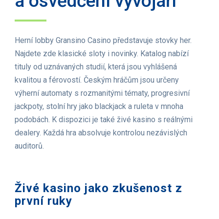
a osvědčení vývojáři
Herní lobby Gransino Casino představuje stovky her.
Najdete zde klasické sloty i novinky. Katalog nabízí
tituly od uznávaných studií, která jsou vyhlášená
kvalitou a férovostí. Českým hráčům jsou určeny
výherní automaty s rozmanitými tématy, progresivní
jackpoty, stolní hry jako blackjack a ruleta v mnoha
podobách. K dispozici je také živé kasino s reálnými
dealery. Každá hra absolvuje kontrolou nezávislých
auditorů.
Živé kasino jako zkušenost z
první ruky