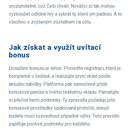
srozumitelné, což Češi chválí. Nováčci si tak mohou
vyzkoušet odlišné hry a vybrat ty, které jim padnou. A to
všechno s zvýšeným zůstatkem na účtu.
Jak získat a využít uvítací
bonus
Dosažení bonusu je lehce. Proveďte registraci, která je
kompletně v češtině, a realizujte první vklad podle
aktuální nabídky. Platforma pak samočinně přidá
bonusové peníze k tvému reálnému vkladu. Pamatujte
si přečíst herní podmínky. Ty zpravidla požadují, jste
bonusové prostředky opakovaně protočili, dokud
budete moci vyzvednout případné výhry. Toto pravidlo
zajišťuje poctivé podmínky pro každého.