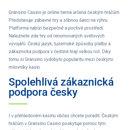
Gransino Casino je online herna určená českým hráčům.
Představuje zábavné hry a slibnou šanci na výhru.
Platforma nabízí bezpečné a poctivé prostředí.
Naleznete zde hry od renomovaných světových
vývojářů. Český jazyk, tuzemské způsoby platby a
zákaznická podpora v češtině hrají velkou roli. Díky
tomu si Gransino vydobylo popularitu mezi českými
milovníky kasin.
Spolehlivá zákaznická
podpora česky
I v přehledovém kasinu občas chcete poradit. Českým
hráčům v Gransino Casino poskytuje pomoc tým