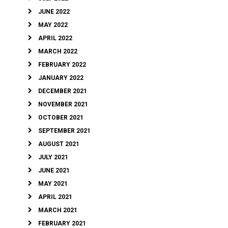
JUNE 2022
MAY 2022
APRIL 2022
MARCH 2022
FEBRUARY 2022
JANUARY 2022
DECEMBER 2021
NOVEMBER 2021
OCTOBER 2021
SEPTEMBER 2021
AUGUST 2021
JULY 2021
JUNE 2021
MAY 2021
APRIL 2021
MARCH 2021
FEBRUARY 2021