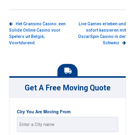
Twitter
Facebook
(Opens
(Opens
in
in
new
new
window)
window)
Post
Het Gransino Casino: een
Live Games erleben und
Solide Online Casino voor
sofort kassieren mit
navigation
Spelers uit België,
OscarSpin Casino in der
Voortdurend
Schweiz
Get A Free Moving Quote
City You Are Moving From