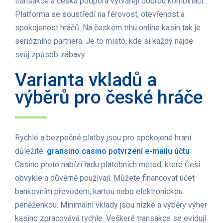
transakce a česká podpora vytvářejí dobrou kombinaci.
Platforma se soustředí na férovost, otevřenost a
spokojenost hráčů. Na českém trhu online kasin tak je
seriózního partnera. Je to místo, kde si každý najde
svůj způsob zábavy.
Varianta vkladů a
výběrů pro české hráče
Rychlé a bezpečné platby jsou pro spokojené hraní
důležité.
gransino casino potvrzení e-mailu účtu
Casino proto nabízí řadu platebních metod, které Češi
obvykle a důvěrně používají. Můžete financovat účet
bankovním převodem, kartou nebo elektronickou
peněženkou. Minimální vklady jsou nízké a výběry výher
kasino zpracovává rychle. Veškeré transakce se evidují