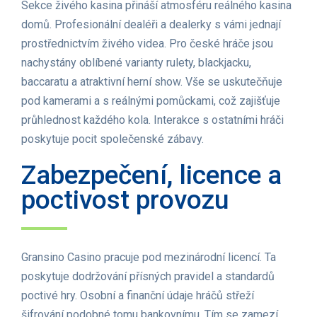
Sekce živého kasina přináší atmosféru reálného kasina
domů. Profesionální dealéři a dealerky s vámi jednají
prostřednictvím živého videa. Pro české hráče jsou
nachystány oblíbené varianty rulety, blackjacku,
baccaratu a atraktivní herní show. Vše se uskutečňuje
pod kamerami a s reálnými pomůckami, což zajišťuje
průhlednost každého kola. Interakce s ostatními hráči
poskytuje pocit společenské zábavy.
Zabezpečení, licence a
poctivost provozu
Gransino Casino pracuje pod mezinárodní licencí. Ta
poskytuje dodržování přísných pravidel a standardů
poctivé hry. Osobní a finanční údaje hráčů střeží
šifrování podobné tomu bankovnímu. Tím se zamezí