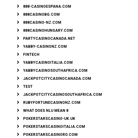
888-CASINOESPANA.COM
888CASINOBG.COM
888CASINO-NZ.COM
888CASINOHUNGARY.COM
PARTYCASINOCANADA.NET
YABBY-CASINONZ.COM
FINTECH
YABBYCASINOITALIA.COM
YABBYCASINOSOUTHAFRICA.COM
JACKPOTCITYCASINOCANADA.COM
TEST
JACKPOTCITYCASINOSOUTHAFRICA.COM
RUBYFORTUNECASINONZ.COM
WHAT DOES NLU MEAN 8
POKERSTARSCASINO-UK.UK
POKERSTARSCASINOITALIA.COM
POKERSTARSCASINORO.COM