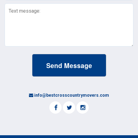
Text
Message
(Required)
info@bestcrosscountrymovers.com