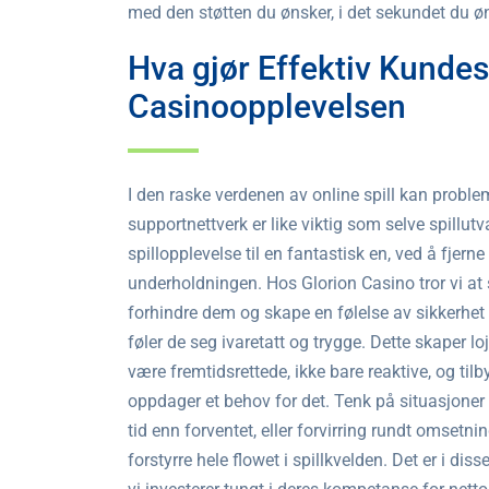
med den støtten du ønsker, i det sekundet du øn
Hva gjør Effektiv Kundes
Casinoopplevelsen
I den raske verdenen av online spill kan proble
supportnettverk er like viktig som selve spillut
spillopplevelse til en fantastisk en, ved å fjern
underholdningen. Hos Glorion Casino tror vi at
forhindre dem og skape en følelse av sikkerhet og t
føler de seg ivaretatt og trygge. Dette skaper loja
være fremtidsrettede, ikke bare reaktive, og tilb
oppdager et behov for det. Tenk på situasjoner
tid enn forventet, eller forvirring rundt omsetni
forstyrre hele flowet i spillkvelden. Det er i di