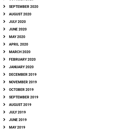
SEPTEMBER 2020
AUGUST 2020
JULY 2020
JUNE 2020
MAY 2020
APRIL 2020
MARCH 2020
FEBRUARY 2020
JANUARY 2020
DECEMBER 2019
NOVEMBER 2019
OCTOBER 2019
SEPTEMBER 2019
AUGUST 2019
JULY 2019
JUNE 2019
MAY 2019