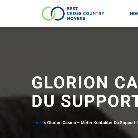
HO
Skip
to
content
GLORION C
DU SUPPORT
Home
»
Glorion Casino – Måter Kontakter Du Support fo