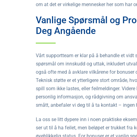
om at det er virkelige mennesker her som har o
Vanlige Spørsmål og Pro
Deg Angående
Vårt supportteam er klar på å behandle et vidt 
spørsmål om innskudd og uttak, inkludert utval
også ofte med å avklare vilkårene for bonuser 
Teknisk støtte er et ytterligere stort område, 
spill som ikke lastes, eller feilmeldinger. Vide
personlig informasjon, og rådgivning om ansvar
smått, anbefaler vi deg til å ta kontakt – ingen 
La oss se litt dypere inn i noen praktiske ekse
ser ut til å ha feilet, men beløpet er trukket fra
øyeblikkelig status. For bonuser er et vanlig 