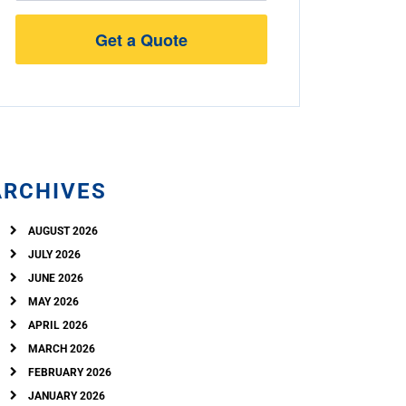
Street
Address
ARCHIVES
AUGUST 2026
JULY 2026
JUNE 2026
MAY 2026
APRIL 2026
MARCH 2026
FEBRUARY 2026
JANUARY 2026