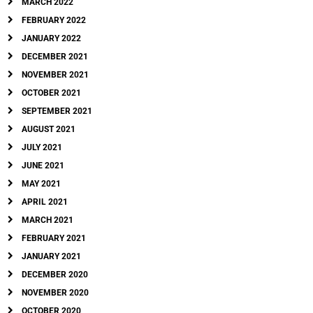
MARCH 2022
FEBRUARY 2022
JANUARY 2022
DECEMBER 2021
NOVEMBER 2021
OCTOBER 2021
SEPTEMBER 2021
AUGUST 2021
JULY 2021
JUNE 2021
MAY 2021
APRIL 2021
MARCH 2021
FEBRUARY 2021
JANUARY 2021
DECEMBER 2020
NOVEMBER 2020
OCTOBER 2020