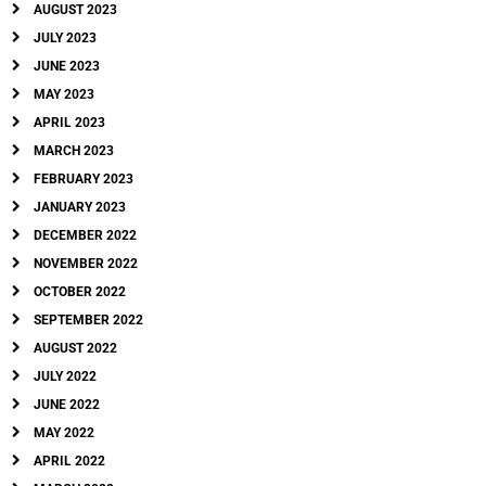
AUGUST 2023
JULY 2023
JUNE 2023
MAY 2023
APRIL 2023
MARCH 2023
FEBRUARY 2023
JANUARY 2023
DECEMBER 2022
NOVEMBER 2022
OCTOBER 2022
SEPTEMBER 2022
AUGUST 2022
JULY 2022
JUNE 2022
MAY 2022
APRIL 2022