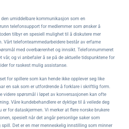
n og den umiddelbare kommunikasjon som en
 grunn telefonsupport for medlemmer som ønsker å
en tilbyr en spesiell mulighet til å diskutere mer
inn. Vårt telefonteammedarbeidere består av erfarne
 spørsmål med overbærenhet og innsikt. Telefonnummeret
t vår, og vi anbefaler å se på de aktuelle tidspunktene for
tider for raskest mulig assistanse.
et for spillere som kan hende ikke opplever seg like
r en sak som er utfordrende å forklare i skriftlig form.
le videre spørsmål i løpet av konversasjonen kan ofte
øsning. Våre kundebehandlere er dyktige til å veilede deg
er for dataskjermen. Vi merker at flere norske brukere
sjonen, spesielt når det angår personlige saker som
ig spill. Det er en mer menneskelig innstilling som minner