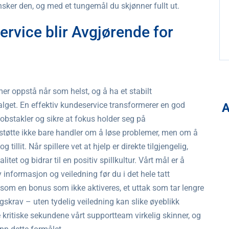
sker den, og med et tungemål du skjønner fullt ut.
ervice blir Avgjørende for
mer oppstå når som helst, og å ha et stabilt
valget. En effektiv kundeservice transformerer en god
e obstakler og sikre at fokus holder seg på
 støtte ikke bare handler om å løse problemer, men om å
illit. Når spillere vet at hjelp er direkte tilgjengelig,
litet og bidrar til en positiv spillkultur. Vårt mål er å
y informasjon og veiledning før du i det hele tatt
 som en bonus som ikke aktiveres, et uttak som tar lengre
ngskrav – uten tydelig veiledning kan slike øyeblikk
sse kritiske sekundene vårt supportteam virkelig skinner, og