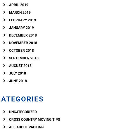
APRIL 2019
MARCH 2019
FEBRUARY 2019
JANUARY 2019
DECEMBER 2018
NOVEMBER 2018
OCTOBER 2018
SEPTEMBER 2018
AUGUST 2018
JULY 2018
JUNE 2018
CATEGORIES
UNCATEGORIZED
CROSS COUNTRY MOVING TIPS
ALL ABOUT PACKING