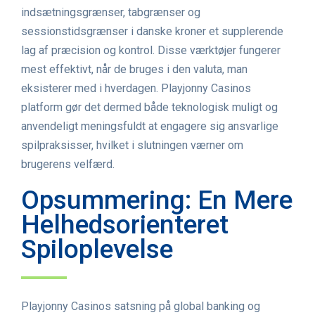
indsætningsgrænser, tabgrænser og
sessionstidsgrænser i danske kroner et supplerende
lag af præcision og kontrol. Disse værktøjer fungerer
mest effektivt, når de bruges i den valuta, man
eksisterer med i hverdagen. Playjonny Casinos
platform gør det dermed både teknologisk muligt og
anvendeligt meningsfuldt at engagere sig ansvarlige
spilpraksisser, hvilket i slutningen værner om
brugerens velfærd.
Opsummering: En Mere
Helhedsorienteret
Spiloplevelse
Playjonny Casinos satsning på global banking og