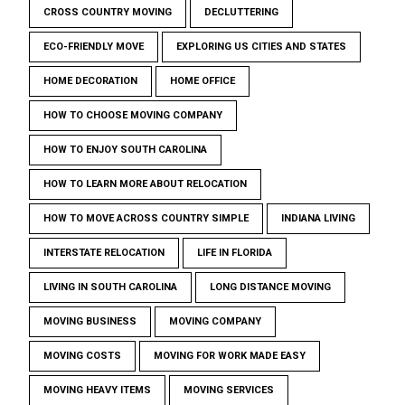
CROSS COUNTRY MOVING
DECLUTTERING
ECO-FRIENDLY MOVE
EXPLORING US CITIES AND STATES
HOME DECORATION
HOME OFFICE
HOW TO CHOOSE MOVING COMPANY
HOW TO ENJOY SOUTH CAROLINA
HOW TO LEARN MORE ABOUT RELOCATION
HOW TO MOVE ACROSS COUNTRY SIMPLE
INDIANA LIVING
INTERSTATE RELOCATION
LIFE IN FLORIDA
LIVING IN SOUTH CAROLINA
LONG DISTANCE MOVING
MOVING BUSINESS
MOVING COMPANY
MOVING COSTS
MOVING FOR WORK MADE EASY
MOVING HEAVY ITEMS
MOVING SERVICES