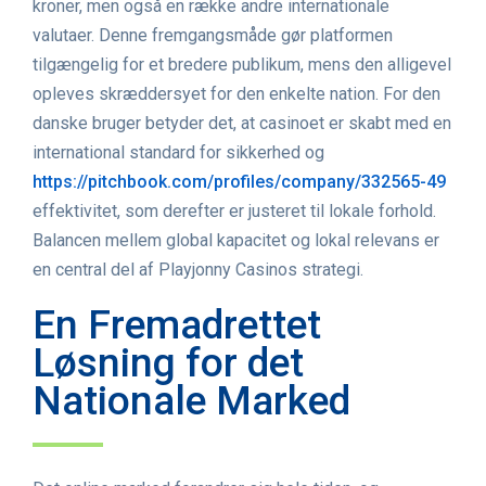
kroner, men også en række andre internationale
valutaer. Denne fremgangsmåde gør platformen
tilgængelig for et bredere publikum, mens den alligevel
opleves skræddersyet for den enkelte nation. For den
danske bruger betyder det, at casinoet er skabt med en
international standard for sikkerhed og
https://pitchbook.com/profiles/company/332565-49
effektivitet, som derefter er justeret til lokale forhold.
Balancen mellem global kapacitet og lokal relevans er
en central del af Playjonny Casinos strategi.
En Fremadrettet
Løsning for det
Nationale Marked