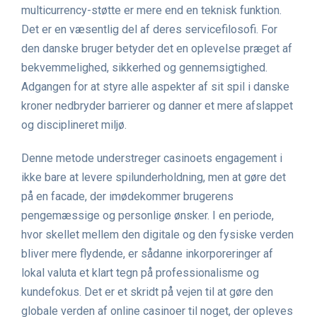
multicurrency-støtte er mere end en teknisk funktion.
Det er en væsentlig del af deres servicefilosofi. For
den danske bruger betyder det en oplevelse præget af
bekvemmelighed, sikkerhed og gennemsigtighed.
Adgangen for at styre alle aspekter af sit spil i danske
kroner nedbryder barrierer og danner et mere afslappet
og disciplineret miljø.
Denne metode understreger casinoets engagement i
ikke bare at levere spilunderholdning, men at gøre det
på en facade, der imødekommer brugerens
pengemæssige og personlige ønsker. I en periode,
hvor skellet mellem den digitale og den fysiske verden
bliver mere flydende, er sådanne inkorporeringer af
lokal valuta et klart tegn på professionalisme og
kundefokus. Det er et skridt på vejen til at gøre den
globale verden af online casinoer til noget, der opleves