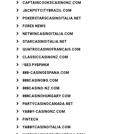
CAPTAINCOOKSCASINONZ.COM
JACKPOTCITYBRAZIL.COM
POKERSTARSCASINOITALIA.NET
FOREX NEWS
NETWINCASINOITALIA.COM
STARCASINOITALIA.NET
QUATROCASINOFRANCAIS.COM
CLASSICCASINONZ.COM
! БЕЗ РУБРИКИ
888-CASINOESPANA.COM
888CASINOBG.COM
888CASINO-NZ.COM
888CASINOHUNGARY.COM
PARTYCASINOCANADA.NET
YABBY-CASINONZ.COM
FINTECH
YABBYCASINOITALIA.COM