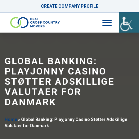
CREATE COMPANY PROFILE
Skip
to
content
GLOBAL BANKING:
PLAYJONNY CASINO
STØTTER ADSKILLIGE
VALUTAER FOR
DANMARK
Home
»
Global Banking: Playjonny Casino Støtter Adskillige
Valutaer for Danmark