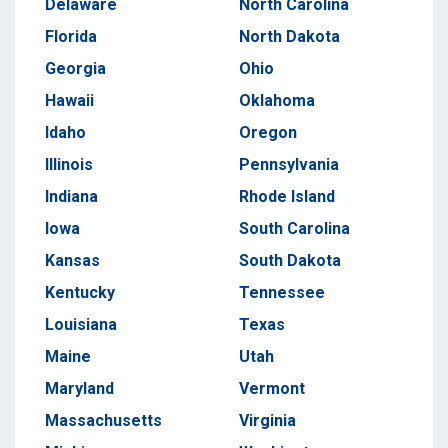
Delaware
North Carolina
Florida
North Dakota
Georgia
Ohio
Hawaii
Oklahoma
Idaho
Oregon
Illinois
Pennsylvania
Indiana
Rhode Island
Iowa
South Carolina
Kansas
South Dakota
Kentucky
Tennessee
Louisiana
Texas
Maine
Utah
Maryland
Vermont
Massachusetts
Virginia