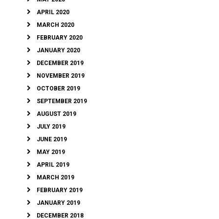
APRIL 2020
MARCH 2020
FEBRUARY 2020
JANUARY 2020
DECEMBER 2019
NOVEMBER 2019
OCTOBER 2019
SEPTEMBER 2019
AUGUST 2019
JULY 2019
JUNE 2019
MAY 2019
APRIL 2019
MARCH 2019
FEBRUARY 2019
JANUARY 2019
DECEMBER 2018