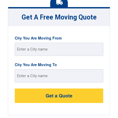
Get A Free Moving Quote
City You Are Moving From
Street
City You Are Moving To
Address
Street
Address