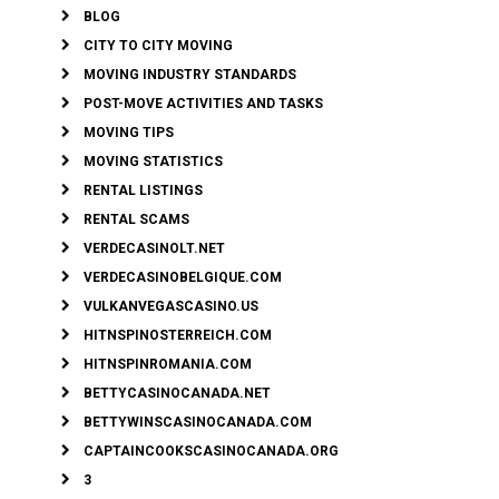
BLOG
CITY TO CITY MOVING
MOVING INDUSTRY STANDARDS
POST-MOVE ACTIVITIES AND TASKS
MOVING TIPS
MOVING STATISTICS
RENTAL LISTINGS
RENTAL SCAMS
VERDECASINOLT.NET
VERDECASINOBELGIQUE.COM
VULKANVEGASCASINO.US
HITNSPINOSTERREICH.COM
HITNSPINROMANIA.COM
BETTYCASINOCANADA.NET
BETTYWINSCASINOCANADA.COM
CAPTAINCOOKSCASINOCANADA.ORG
3