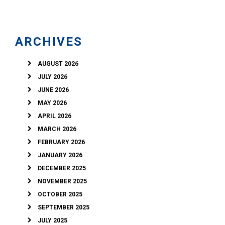
ARCHIVES
AUGUST 2026
JULY 2026
JUNE 2026
MAY 2026
APRIL 2026
MARCH 2026
FEBRUARY 2026
JANUARY 2026
DECEMBER 2025
NOVEMBER 2025
OCTOBER 2025
SEPTEMBER 2025
JULY 2025