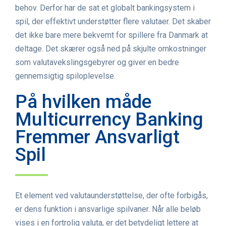
behov. Derfor har de sat et globalt bankingsystem i
spil, der effektivt understøtter flere valutaer. Det skaber
det ikke bare mere bekvemt for spillere fra Danmark at
deltage. Det skærer også ned på skjulte omkostninger
som valutavekslingsgebyrer og giver en bedre
gennemsigtig spiloplevelse.
På hvilken måde
Multicurrency Banking
Fremmer Ansvarligt
Spil
Et element ved valutaunderstøttelse, der ofte forbigås,
er dens funktion i ansvarlige spilvaner. Når alle beløb
vises i en fortrolig valuta, er det betydeligt lettere at