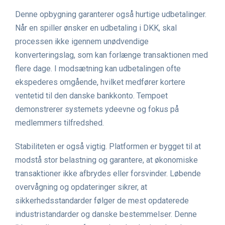
Denne opbygning garanterer også hurtige udbetalinger.
Når en spiller ønsker en udbetaling i DKK, skal
processen ikke igennem unødvendige
konverteringslag, som kan forlænge transaktionen med
flere dage. I modsætning kan udbetalingen ofte
ekspederes omgående, hvilket medfører kortere
ventetid til den danske bankkonto. Tempoet
demonstrerer systemets ydeevne og fokus på
medlemmers tilfredshed.
Stabiliteten er også vigtig. Platformen er bygget til at
modstå stor belastning og garantere, at økonomiske
transaktioner ikke afbrydes eller forsvinder. Løbende
overvågning og opdateringer sikrer, at
sikkerhedsstandarder følger de mest opdaterede
industristandarder og danske bestemmelser. Denne