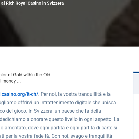
 al Rich Royal Casino in Svizzera
alcasino.org/it-ch/
. Per noi, la vostra tranquillità e la
ogliamo offrirvi un intrattenimento digitale che unisca
tico del gioco. In Svizzera, un paese che fa della
 dedichiamo a onorare questo livello in ogni aspetto. La
lamentato, dove ogni partita e ogni partita di carte si
 per la vostra fedeltà. Con noi, svago e tranquillità