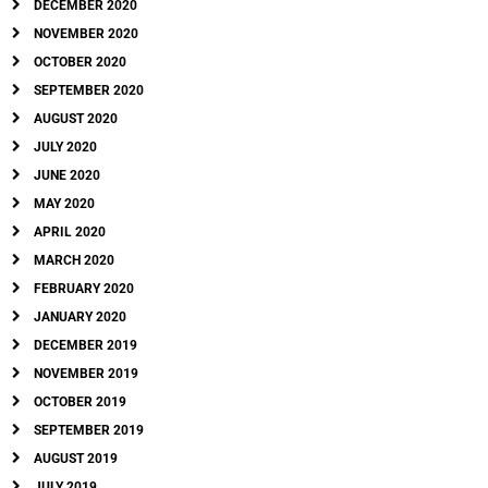
DECEMBER 2020
NOVEMBER 2020
OCTOBER 2020
SEPTEMBER 2020
AUGUST 2020
JULY 2020
JUNE 2020
MAY 2020
APRIL 2020
MARCH 2020
FEBRUARY 2020
JANUARY 2020
DECEMBER 2019
NOVEMBER 2019
OCTOBER 2019
SEPTEMBER 2019
AUGUST 2019
JULY 2019