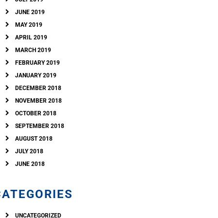
JUNE 2019
MAY 2019
APRIL 2019
MARCH 2019
FEBRUARY 2019
JANUARY 2019
DECEMBER 2018
NOVEMBER 2018
OCTOBER 2018
SEPTEMBER 2018
AUGUST 2018
JULY 2018
JUNE 2018
CATEGORIES
UNCATEGORIZED