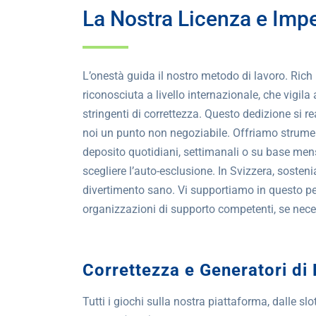
La Nostra Licenza e Imp
L’onestà guida il nostro metodo di lavoro. Rich
riconosciuta a livello internazionale, che vigila 
stringenti di correttezza. Questo dedizione si 
noi un punto non negoziabile. Offriamo strumenti 
deposito quotidiani, settimanali o su base men
scegliere l’auto-esclusione. In Svizzera, sost
divertimento sano. Vi supportiamo in questo per
organizzazioni di supporto competenti, se nece
Correttezza e Generatori di
Tutti i giochi sulla nostra piattaforma, dalle sl