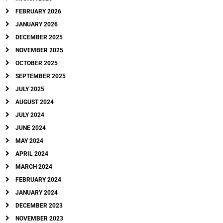
FEBRUARY 2026
JANUARY 2026
DECEMBER 2025
NOVEMBER 2025
OCTOBER 2025
SEPTEMBER 2025
JULY 2025
AUGUST 2024
JULY 2024
JUNE 2024
MAY 2024
APRIL 2024
MARCH 2024
FEBRUARY 2024
JANUARY 2024
DECEMBER 2023
NOVEMBER 2023