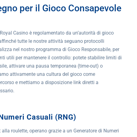
egno per il Gioco Consapevole
 Royal Casino è regolamentato da un’autorità di gioco
affinché tutte le nostre attività seguano protocolli
realizza nel nostro programma di Gioco Responsabile, per
utili per mantenere il controllo: potete stabilire limiti di
sile, attivare una pausa temporanea (time-out) o
eniamo attivamente una cultura del gioco come
corso e mettiamo a disposizione link diretti a
ssario.
 Numeri Casuali (RNG)
ot alla roulette, operano grazie a un Generatore di Numeri