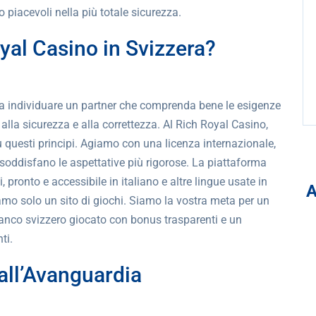
 piacevoli nella più totale sicurezza.
yal Casino in Svizzera?
ica individuare un partner che comprenda bene le esigenze
 alla sicurezza e alla correttezza. Al Rich Royal Casino,
 questi principi. Agiamo con una licenza internazionale,
soddisfano le aspettative più rigorose. La piattaforma
, pronto e accessibile in italiano e altre lingue usate in
amo solo un sito di giochi. Siamo la vostra meta per un
franco svizzero giocato con bonus trasparenti e un
ti.
all’Avanguardia