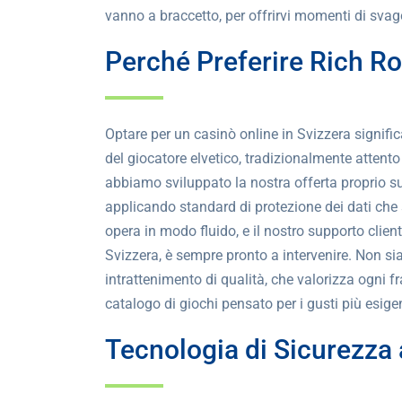
vanno a braccetto, per offrirvi momenti di svago
Perché Preferire Rich Ro
Optare per un casinò online in Svizzera signif
del giocatore elvetico, tradizionalmente attento
abbiamo sviluppato la nostra offerta proprio su
applicando standard di protezione dei dati che 
opera in modo fluido, e il nostro supporto clienti
Svizzera, è sempre pronto a intervenire. Non si
intrattenimento di qualità, che valorizza ogni 
catalogo di giochi pensato per i gusti più esigen
Tecnologia di Sicurezza 