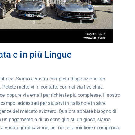
ta e in più Lingue
i fabbrica. Siamo a vostra completa disposizione per
otete mettervi in contatto con noi via live chat,
e, oppure via email per richieste più complesse. Il nostro
ampo, addestrati per aiutarvi in italiano e in altre
genze del mercato svizzero. Qualora abbiate bisogno di
on un pagamento o di un consiglio su un gioco, siamo
La vostra gratificazione, per noi, è la migliore ricompensa.