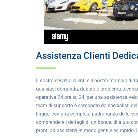
Assistenza Clienti Dedica
Il nostro servizio clienti è il nostro marchio d
qualsiasi domanda, dubbio o problema tecnico. P
operativa 24 ore su 24, per una assistenza veloc
team di supporto è composto da specialisti del c
lingue, con una completa padronanza delle esi
comprendere i dettagli di un bonus, di aiuto c
pronti ad assistervi in modo gentile ed rapido. 