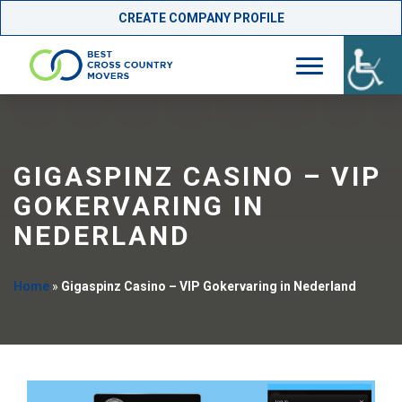
CREATE COMPANY PROFILE
Skip
to
content
GIGASPINZ CASINO – VIP
GOKERVARING IN
NEDERLAND
Home
»
Gigaspinz Casino – VIP Gokervaring in Nederland