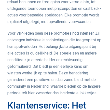
reload bonussen en free spins voor verse slots, tot
uitdagende toernooien met prijzenpotten en cashback-
acties voor bepaalde speldagen. Elke promotie wordt
expliciet uitgelegd, met opvallende voorwaarden.
Voor VIP-leden gaan deze promoties nog intenser. Zij
ontvangen individuele aanbiedingen die toegespitst op
hun spelverleden. Het belangrijkste uitgangspunt bij
alle acties is duidelijkheid. De speeleisen en andere
condities zijn steeds helder en rechtvaardig
geformuleerd. Dat biedt je een eerlijke kans om
winsten werkelijk op te halen. Deze benadering
garandeert een positieve en duurzame band met de
community in Nederland. Waarde bieden op de langere
periode telt hier zwaarder dan incidentele lokkertjes.
Klantenservice: Het