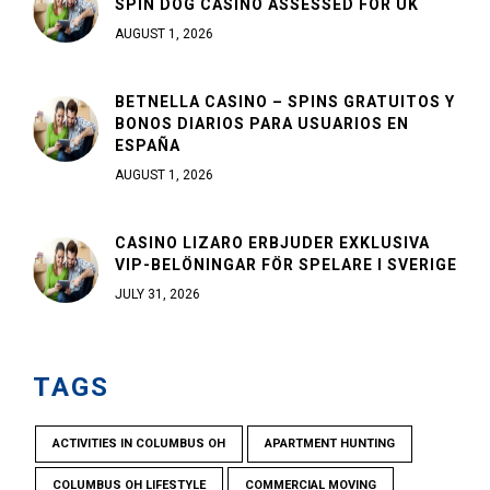
SPIN DOG CASINO ASSESSED FOR UK
AUGUST 1, 2026
BETNELLA CASINO – SPINS GRATUITOS Y
BONOS DIARIOS PARA USUARIOS EN
ESPAÑA
AUGUST 1, 2026
CASINO LIZARO ERBJUDER EXKLUSIVA
VIP-BELÖNINGAR FÖR SPELARE I SVERIGE
JULY 31, 2026
TAGS
ACTIVITIES IN COLUMBUS OH
APARTMENT HUNTING
COLUMBUS OH LIFESTYLE
COMMERCIAL MOVING