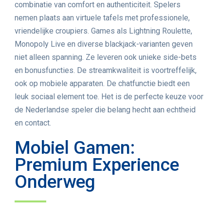
combinatie van comfort en authenticiteit. Spelers
nemen plaats aan virtuele tafels met professionele,
vriendelijke croupiers. Games als Lightning Roulette,
Monopoly Live en diverse blackjack-varianten geven
niet alleen spanning. Ze leveren ook unieke side-bets
en bonusfuncties. De streamkwaliteit is voortreffelijk,
ook op mobiele apparaten. De chatfunctie biedt een
leuk sociaal element toe. Het is de perfecte keuze voor
de Nederlandse speler die belang hecht aan echtheid
en contact.
Mobiel Gamen:
Premium Experience
Onderweg