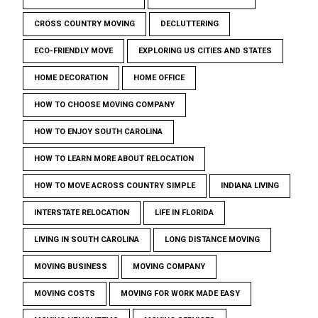
CROSS COUNTRY MOVING
DECLUTTERING
ECO-FRIENDLY MOVE
EXPLORING US CITIES AND STATES
HOME DECORATION
HOME OFFICE
HOW TO CHOOSE MOVING COMPANY
HOW TO ENJOY SOUTH CAROLINA
HOW TO LEARN MORE ABOUT RELOCATION
HOW TO MOVE ACROSS COUNTRY SIMPLE
INDIANA LIVING
INTERSTATE RELOCATION
LIFE IN FLORIDA
LIVING IN SOUTH CAROLINA
LONG DISTANCE MOVING
MOVING BUSINESS
MOVING COMPANY
MOVING COSTS
MOVING FOR WORK MADE EASY