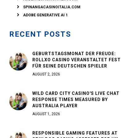
SPINANGACASINOITALIA.COM
ADOBE GENERATIVE AI 1
RECENT POSTS
GEBURTSTAGSMONAT DER FREUDE:
ROLLXO CASINO VERANSTALTET FEST
FÜR SEINE DEUTSCHEN SPIELER
AUGUST 2, 2026
WILD CARD CITY CASINO'S LIVE CHAT
RESPONSE TIMES MEASURED BY
AUSTRALIA PLAYER
AUGUST 1, 2026
RESPONSIBLE GAMING FEATURES AT