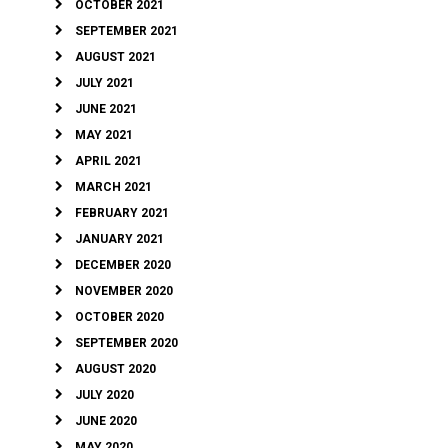
OCTOBER 2021
SEPTEMBER 2021
AUGUST 2021
JULY 2021
JUNE 2021
MAY 2021
APRIL 2021
MARCH 2021
FEBRUARY 2021
JANUARY 2021
DECEMBER 2020
NOVEMBER 2020
OCTOBER 2020
SEPTEMBER 2020
AUGUST 2020
JULY 2020
JUNE 2020
MAY 2020