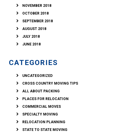
NOVEMBER 2018
OCTOBER 2018
SEPTEMBER 2018
AUGUST 2018
JULY 2018
JUNE 2018
CATEGORIES
UNCATEGORIZED
CROSS COUNTRY MOVING TIPS
ALL ABOUT PACKING
PLACES FOR RELOCATION
COMMERCIAL MOVES
SPECIALTY MOVING
RELOCATION PLANNING
STATE TO STATE MOVING