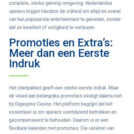
complete, sterke gaming-omgeving. Nederlandse
spelers krijgen hierdoor de vrijheid om altijd en overal
van hun populairste entertainment te genieten, zonder
dat ze kwaliteit of veiligheid te verliezen.
Promoties en Extra’s:
Meer dan een Eerste
Indruk
Het startpakket geeft een sterke eerste indruk. Maar
de vloed aan belangrijke promoties eindigt daarna niet
bij Gigaspinz Casino. Het platform begrijpt dat het
essentieel is om spelers voortdurend betrokken en
gecompenseerd te behouden. Daarom is er een
flexibele kalender met promoties. Die variëren van