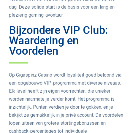
dag. Deze solide start is de basis voor een lang en
plezierig gaming-avontuur.
Bijzondere VIP Club:
Waardering en
Voordelen
Op Gigaspinz Casino wordt loyaliteit goed beloond via
een opgebouwd VIP-programma met diverse niveaus.
Elk level heeft zijn eigen voorrechten, die unieker
worden naarmate je verder komt. Het programma is
inzichtelijk. Punten verdien je door te gokken, en je
bekijkt ze gemakkelijk in je privé account. De voordelen
lopen uiteen van grotere stortingsbonussen en
cashback-percentages tot individuele