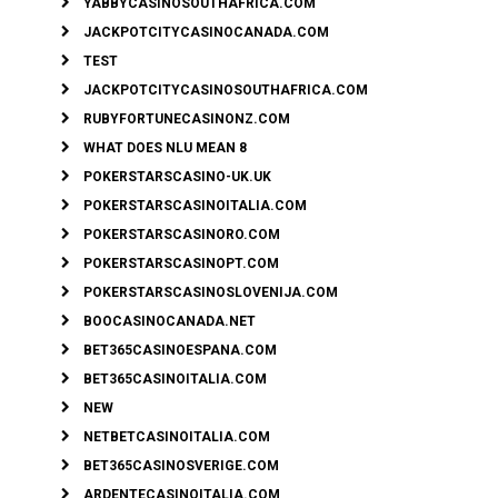
YABBYCASINOSOUTHAFRICA.COM
JACKPOTCITYCASINOCANADA.COM
TEST
JACKPOTCITYCASINOSOUTHAFRICA.COM
RUBYFORTUNECASINONZ.COM
WHAT DOES NLU MEAN 8
POKERSTARSCASINO-UK.UK
POKERSTARSCASINOITALIA.COM
POKERSTARSCASINORO.COM
POKERSTARSCASINOPT.COM
POKERSTARSCASINOSLOVENIJA.COM
BOOCASINOCANADA.NET
BET365CASINOESPANA.COM
BET365CASINOITALIA.COM
NEW
NETBETCASINOITALIA.COM
BET365CASINOSVERIGE.COM
ARDENTECASINOITALIA.COM