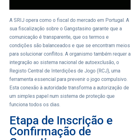
A SRIJ opera como o fiscal do mercado em Portugal. A
sua fiscalização sobre o Gangstasino garante que a
comunicação é transparente, que os termos e
condições são balanceados e que se encontram meios
para solucionar conflitos. A organismo também requer a
integração ao sistema nacional de autoexclusão, o
Registo Central de Interdições de Jogo (RCJ), uma
ferramenta essencial para prevenir o jogo compulsivo.
Esta conexão à autoridade transforma a autorização de
um simples papel num sistema de proteção que
funciona todos os dias.
Etapa de Inscrição e
Confirmação de