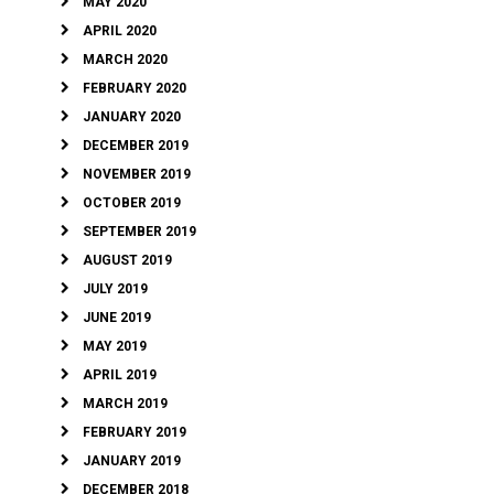
MAY 2020
APRIL 2020
MARCH 2020
FEBRUARY 2020
JANUARY 2020
DECEMBER 2019
NOVEMBER 2019
OCTOBER 2019
SEPTEMBER 2019
AUGUST 2019
JULY 2019
JUNE 2019
MAY 2019
APRIL 2019
MARCH 2019
FEBRUARY 2019
JANUARY 2019
DECEMBER 2018