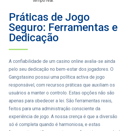
tempo real.
Práticas de Jogo
Seguro: Ferramentas e
Dedicação
A confiabilidade de um casino online avalia-se ainda
pelo seu dedicação no bem-estar dos jogadores. O
Gangstasino possui uma política activa de jogo
responsável, com recursos práticas que auxiliam os
usuários a manter o controlo. Estas opções não são
apenas para obedecer a lei. São ferramentas reais,
feitos para uma administração consciente da
experiência de jogo. A nossa crença é que a diversão
só é completa quando é harmoniosa, e estas