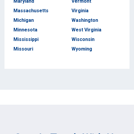
Maryland
Vermont
Massachusetts
Virginia
Michigan
Washington
Minnesota
West Virginia
Mississippi
Wisconsin
Missouri
Wyoming