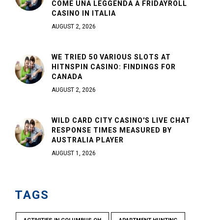
COME UNA LEGGENDA A FRIDAYROLL
CASINO IN ITALIA
AUGUST 2, 2026
WE TRIED 50 VARIOUS SLOTS AT
HITNSPIN CASINO: FINDINGS FOR
CANADA
AUGUST 2, 2026
WILD CARD CITY CASINO'S LIVE CHAT
RESPONSE TIMES MEASURED BY
AUSTRALIA PLAYER
AUGUST 1, 2026
TAGS