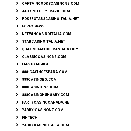
CAPTAINCOOKSCASINONZ.COM
JACKPOTCITYBRAZIL.COM
POKERSTARSCASINOITALIA.NET
FOREX NEWS
NETWINCASINOITALIA.COM
STARCASINOITALIA.NET
QUATROCASINOFRANCAIS.COM
CLASSICCASINONZ.COM
! БЕЗ РУБРИКИ
888-CASINOESPANA.COM
888CASINOBG.COM
888CASINO-NZ.COM
888CASINOHUNGARY.COM
PARTYCASINOCANADA.NET
YABBY-CASINONZ.COM
FINTECH
YABBYCASINOITALIA.COM