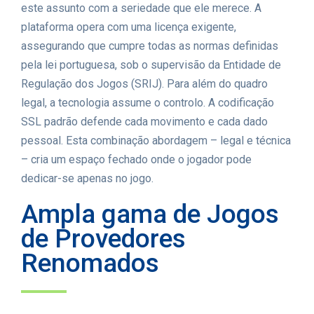
este assunto com a seriedade que ele merece. A
plataforma opera com uma licença exigente,
assegurando que cumpre todas as normas definidas
pela lei portuguesa, sob o supervisão da Entidade de
Regulação dos Jogos (SRIJ). Para além do quadro
legal, a tecnologia assume o controlo. A codificação
SSL padrão defende cada movimento e cada dado
pessoal. Esta combinação abordagem – legal e técnica
– cria um espaço fechado onde o jogador pode
dedicar-se apenas no jogo.
Ampla gama de Jogos
de Provedores
Renomados