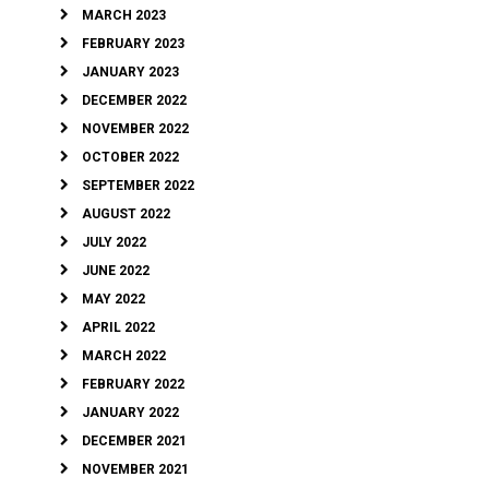
MARCH 2023
FEBRUARY 2023
JANUARY 2023
DECEMBER 2022
NOVEMBER 2022
OCTOBER 2022
SEPTEMBER 2022
AUGUST 2022
JULY 2022
JUNE 2022
MAY 2022
APRIL 2022
MARCH 2022
FEBRUARY 2022
JANUARY 2022
DECEMBER 2021
NOVEMBER 2021