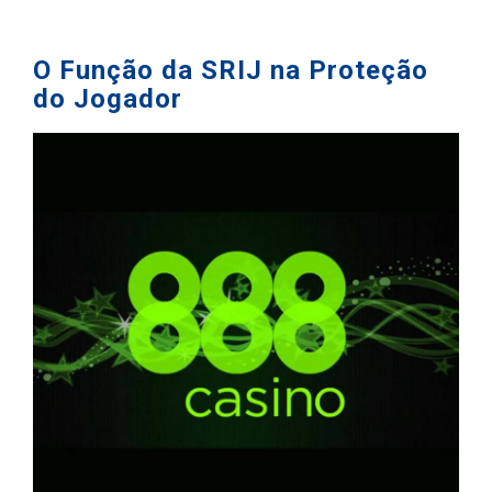
O Função da SRIJ na Proteção
do Jogador