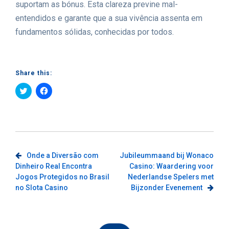
suportam as bónus. Esta clareza previne mal-
entendidos e garante que a sua vivência assenta em
fundamentos sólidas, conhecidas por todos.
Share this:
Click
Click
to
to
share
share
on
on
Twitter
Facebook
(Opens
(Opens
in
in
new
new
window)
window)
Post
Onde a Diversão com
Jubileummaand bij Wonaco
Dinheiro Real Encontra
Casino: Waardering voor
navigation
Jogos Protegidos no Brasil
Nederlandse Spelers met
no Slota Casino
Bijzonder Evenement