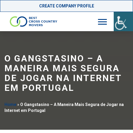
CREATE COMPANY PROFILE
Skip
to
content
O GANGSTASINO – A
MANEIRA MAIS SEGURA
DE JOGAR NA INTERNET
EM PORTUGAL
Home
»
O Gangstasino – A Maneira Mais Segura de Jogar na
Internet em Portugal