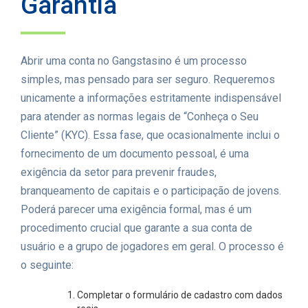
Garantia
Abrir uma conta no Gangstasino é um processo
simples, mas pensado para ser seguro. Requeremos
unicamente a informações estritamente indispensável
para atender as normas legais de “Conheça o Seu
Cliente” (KYC). Essa fase, que ocasionalmente inclui o
fornecimento de um documento pessoal, é uma
exigência da setor para prevenir fraudes,
branqueamento de capitais e o participação de jovens.
Poderá parecer uma exigência formal, mas é um
procedimento crucial que garante a sua conta de
usuário e a grupo de jogadores em geral. O processo é
o seguinte:
Completar o formulário de cadastro com dados