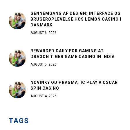
GENNEMGANG AF DESIGN: INTERFACE OG
BRUGEROPLEVELSE HOS LEMON CASINO I
DANMARK
AUGUST 6, 2026
REWARDED DAILY FOR GAMING AT
DRAGON TIGER GAME CASINO IN INDIA
AUGUST 5, 2026
NOVINKY OD PRAGMATIC PLAY V OSCAR
SPIN CASINO
AUGUST 4, 2026
TAGS