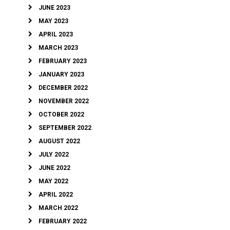
JUNE 2023
MAY 2023
APRIL 2023
MARCH 2023
FEBRUARY 2023
JANUARY 2023
DECEMBER 2022
NOVEMBER 2022
OCTOBER 2022
SEPTEMBER 2022
AUGUST 2022
JULY 2022
JUNE 2022
MAY 2022
APRIL 2022
MARCH 2022
FEBRUARY 2022