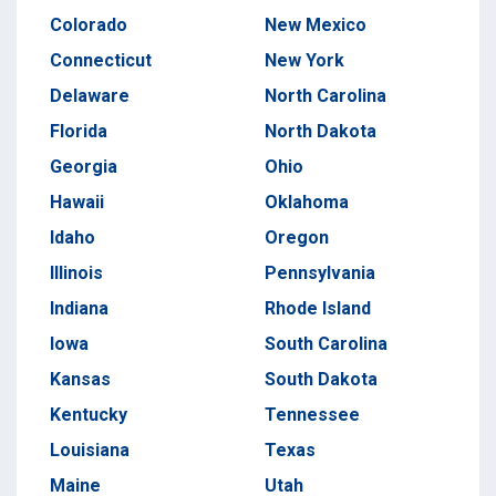
Colorado
New Mexico
Connecticut
New York
Delaware
North Carolina
Florida
North Dakota
Georgia
Ohio
Hawaii
Oklahoma
Idaho
Oregon
Illinois
Pennsylvania
Indiana
Rhode Island
Iowa
South Carolina
Kansas
South Dakota
Kentucky
Tennessee
Louisiana
Texas
Maine
Utah