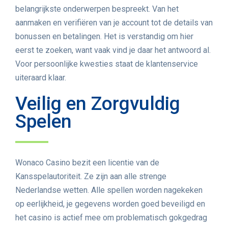
belangrijkste onderwerpen bespreekt. Van het
aanmaken en verifiëren van je account tot de details van
bonussen en betalingen. Het is verstandig om hier
eerst te zoeken, want vaak vind je daar het antwoord al.
Voor persoonlijke kwesties staat de klantenservice
uiteraard klaar.
Veilig en Zorgvuldig
Spelen
Wonaco Casino bezit een licentie van de
Kansspelautoriteit. Ze zijn aan alle strenge
Nederlandse wetten. Alle spellen worden nagekeken
op eerlijkheid, je gegevens worden goed beveiligd en
het casino is actief mee om problematisch gokgedrag