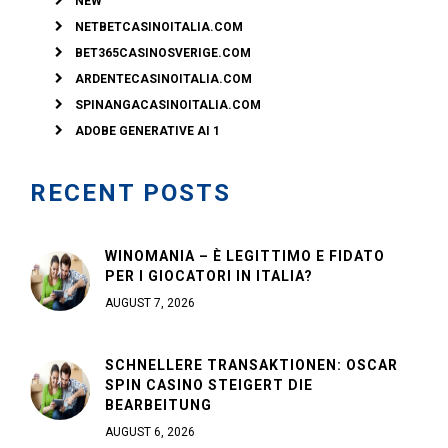
NEW
NETBETCASINOITALIA.COM
BET365CASINOSVERIGE.COM
ARDENTECASINOITALIA.COM
SPINANGACASINOITALIA.COM
ADOBE GENERATIVE AI 1
RECENT POSTS
WINOMANIA – È LEGITTIMO E FIDATO
PER I GIOCATORI IN ITALIA?
AUGUST 7, 2026
SCHNELLERE TRANSAKTIONEN: OSCAR
SPIN CASINO STEIGERT DIE
BEARBEITUNG
AUGUST 6, 2026