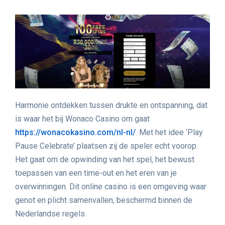
Harmonie ontdekken tussen drukte en ontspanning, dat
is waar het bij Wonaco Casino om gaat
https://wonacokasino.com/nl-nl/
. Met het idee ‘Play
Pause Celebrate’ plaatsen zij de speler echt voorop.
Het gaat om de opwinding van het spel, het bewust
toepassen van een time-out en het eren van je
overwinningen. Dit online casino is een omgeving waar
genot en plicht samenvallen, beschermd binnen de
Nederlandse regels.