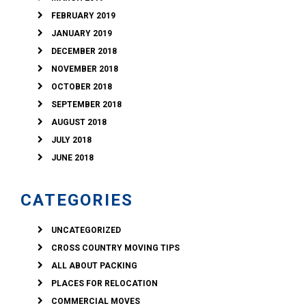
FEBRUARY 2019
JANUARY 2019
DECEMBER 2018
NOVEMBER 2018
OCTOBER 2018
SEPTEMBER 2018
AUGUST 2018
JULY 2018
JUNE 2018
CATEGORIES
UNCATEGORIZED
CROSS COUNTRY MOVING TIPS
ALL ABOUT PACKING
PLACES FOR RELOCATION
COMMERCIAL MOVES