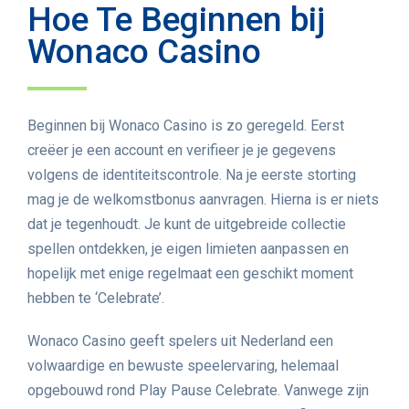
Hoe Te Beginnen bij
Wonaco Casino
Beginnen bij Wonaco Casino is zo geregeld. Eerst
creëer je een account en verifieer je je gegevens
volgens de identiteitscontrole. Na je eerste storting
mag je de welkomstbonus aanvragen. Hierna is er niets
dat je tegenhoudt. Je kunt de uitgebreide collectie
spellen ontdekken, je eigen limieten aanpassen en
hopelijk met enige regelmaat een geschikt moment
hebben te ‘Celebrate’.
Wonaco Casino geeft spelers uit Nederland een
volwaardige en bewuste speelervaring, helemaal
opgebouwd rond Play Pause Celebrate. Vanwege zijn