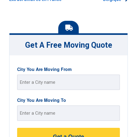
Get A Free Moving Quote
City You Are Moving From
Street
City You Are Moving To
Address
Street
Address