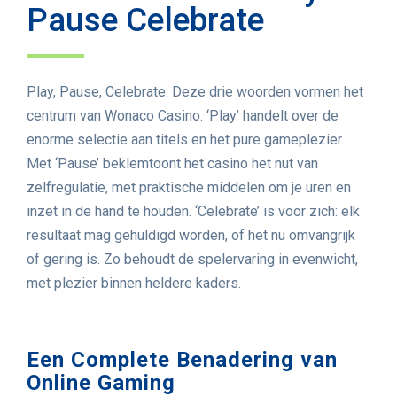
Pause Celebrate
Play, Pause, Celebrate. Deze drie woorden vormen het
centrum van Wonaco Casino. ‘Play’ handelt over de
enorme selectie aan titels en het pure gameplezier.
Met ‘Pause’ beklemtoont het casino het nut van
zelfregulatie, met praktische middelen om je uren en
inzet in de hand te houden. ‘Celebrate’ is voor zich: elk
resultaat mag gehuldigd worden, of het nu omvangrijk
of gering is. Zo behoudt de spelervaring in evenwicht,
met plezier binnen heldere kaders.
Een Complete Benadering van
Online Gaming