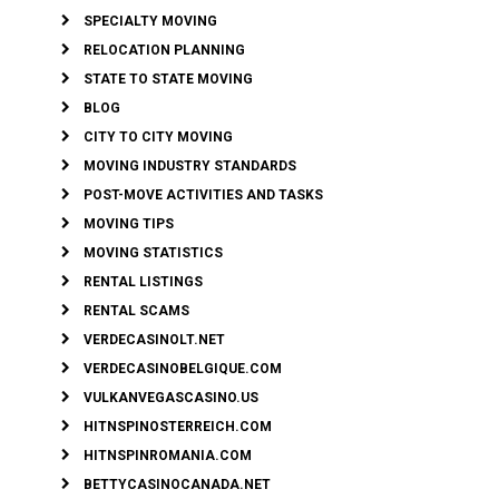
SPECIALTY MOVING
RELOCATION PLANNING
STATE TO STATE MOVING
BLOG
CITY TO CITY MOVING
MOVING INDUSTRY STANDARDS
POST-MOVE ACTIVITIES AND TASKS
MOVING TIPS
MOVING STATISTICS
RENTAL LISTINGS
RENTAL SCAMS
VERDECASINOLT.NET
VERDECASINOBELGIQUE.COM
VULKANVEGASCASINO.US
HITNSPINOSTERREICH.COM
HITNSPINROMANIA.COM
BETTYCASINOCANADA.NET