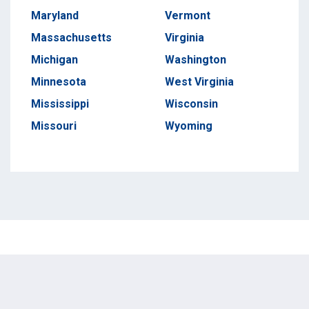
Maryland
Vermont
Massachusetts
Virginia
Michigan
Washington
Minnesota
West Virginia
Mississippi
Wisconsin
Missouri
Wyoming