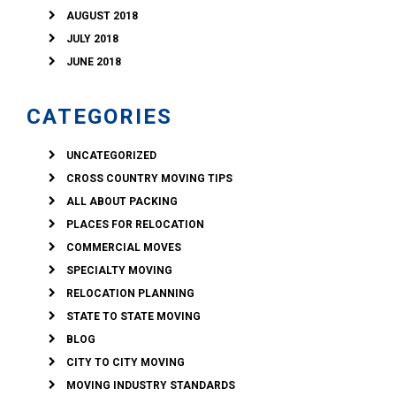
AUGUST 2018
JULY 2018
JUNE 2018
CATEGORIES
UNCATEGORIZED
CROSS COUNTRY MOVING TIPS
ALL ABOUT PACKING
PLACES FOR RELOCATION
COMMERCIAL MOVES
SPECIALTY MOVING
RELOCATION PLANNING
STATE TO STATE MOVING
BLOG
CITY TO CITY MOVING
MOVING INDUSTRY STANDARDS