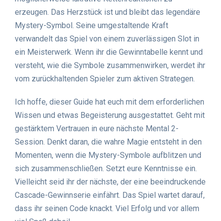
erzeugen. Das Herzstück ist und bleibt das legendäre
Mystery-Symbol. Seine umgestaltende Kraft
verwandelt das Spiel von einem zuverlässigen Slot in
ein Meisterwerk. Wenn ihr die Gewinntabelle kennt und
versteht, wie die Symbole zusammenwirken, werdet ihr
vom zurückhaltenden Spieler zum aktiven Strategen.
Ich hoffe, dieser Guide hat euch mit dem erforderlichen
Wissen und etwas Begeisterung ausgestattet. Geht mit
gestärktem Vertrauen in eure nächste Mental 2-
Session. Denkt daran, die wahre Magie entsteht in den
Momenten, wenn die Mystery-Symbole aufblitzen und
sich zusammenschließen. Setzt eure Kenntnisse ein.
Vielleicht seid ihr der nächste, der eine beeindruckende
Cascade-Gewinnserie einfährt. Das Spiel wartet darauf,
dass ihr seinen Code knackt. Viel Erfolg und vor allem