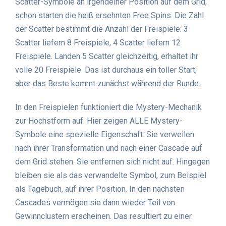
Scatter-Symbole an irgendeiner Position auf dem Grid,
schon starten die heiß ersehnten Free Spins. Die Zahl
der Scatter bestimmt die Anzahl der Freispiele: 3
Scatter liefern 8 Freispiele, 4 Scatter liefern 12
Freispiele. Landen 5 Scatter gleichzeitig, erhaltet ihr
volle 20 Freispiele. Das ist durchaus ein toller Start,
aber das Beste kommt zunächst während der Runde.
In den Freispielen funktioniert die Mystery-Mechanik
zur Höchstform auf. Hier zeigen ALLE Mystery-
Symbole eine spezielle Eigenschaft: Sie verweilen
nach ihrer Transformation und nach einer Cascade auf
dem Grid stehen. Sie entfernen sich nicht auf. Hingegen
bleiben sie als das verwandelte Symbol, zum Beispiel
als Tagebuch, auf ihrer Position. In den nächsten
Cascades vermögen sie dann wieder Teil von
Gewinnclustern erscheinen. Das resultiert zu einer