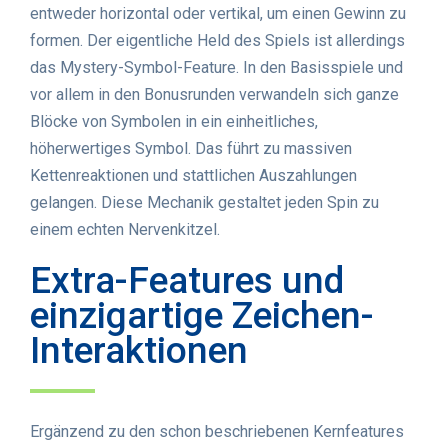
entweder horizontal oder vertikal, um einen Gewinn zu
formen. Der eigentliche Held des Spiels ist allerdings
das Mystery-Symbol-Feature. In den Basisspiele und
vor allem in den Bonusrunden verwandeln sich ganze
Blöcke von Symbolen in ein einheitliches,
höherwertiges Symbol. Das führt zu massiven
Kettenreaktionen und stattlichen Auszahlungen
gelangen. Diese Mechanik gestaltet jeden Spin zu
einem echten Nervenkitzel.
Extra-Features und
einzigartige Zeichen-
Interaktionen
Ergänzend zu den schon beschriebenen Kernfeatures