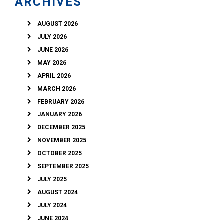
ARCHIVES
AUGUST 2026
JULY 2026
JUNE 2026
MAY 2026
APRIL 2026
MARCH 2026
FEBRUARY 2026
JANUARY 2026
DECEMBER 2025
NOVEMBER 2025
OCTOBER 2025
SEPTEMBER 2025
JULY 2025
AUGUST 2024
JULY 2024
JUNE 2024