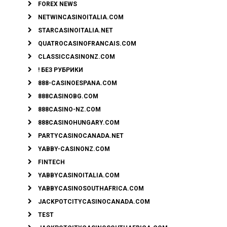
FOREX NEWS
NETWINCASINOITALIA.COM
STARCASINOITALIA.NET
QUATROCASINOFRANCAIS.COM
CLASSICCASINONZ.COM
! БЕЗ РУБРИКИ
888-CASINOESPANA.COM
888CASINOBG.COM
888CASINO-NZ.COM
888CASINOHUNGARY.COM
PARTYCASINOCANADA.NET
YABBY-CASINONZ.COM
FINTECH
YABBYCASINOITALIA.COM
YABBYCASINOSOUTHAFRICA.COM
JACKPOTCITYCASINOCANADA.COM
TEST