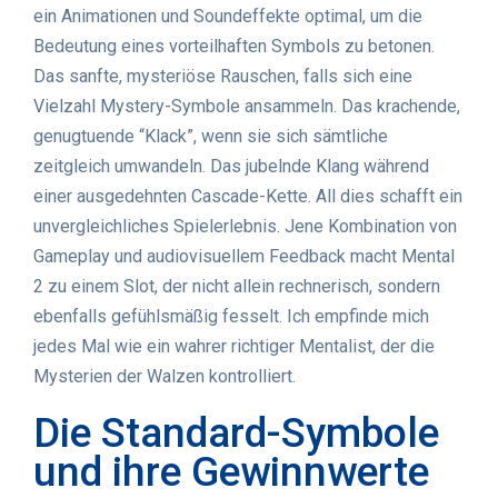
ein Animationen und Soundeffekte optimal, um die
Bedeutung eines vorteilhaften Symbols zu betonen.
Das sanfte, mysteriöse Rauschen, falls sich eine
Vielzahl Mystery-Symbole ansammeln. Das krachende,
genugtuende “Klack”, wenn sie sich sämtliche
zeitgleich umwandeln. Das jubelnde Klang während
einer ausgedehnten Cascade-Kette. All dies schafft ein
unvergleichliches Spielerlebnis. Jene Kombination von
Gameplay und audiovisuellem Feedback macht Mental
2 zu einem Slot, der nicht allein rechnerisch, sondern
ebenfalls gefühlsmäßig fesselt. Ich empfinde mich
jedes Mal wie ein wahrer richtiger Mentalist, der die
Mysterien der Walzen kontrolliert.
Die Standard-Symbole
und ihre Gewinnwerte