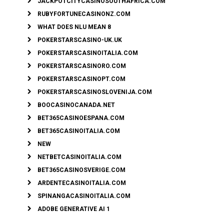
JACKPOTCITYCASINOSOUTHAFRICA.COM
RUBYFORTUNECASINONZ.COM
WHAT DOES NLU MEAN 8
POKERSTARSCASINO-UK.UK
POKERSTARSCASINOITALIA.COM
POKERSTARSCASINORO.COM
POKERSTARSCASINOPT.COM
POKERSTARSCASINOSLOVENIJA.COM
BOOCASINOCANADA.NET
BET365CASINOESPANA.COM
BET365CASINOITALIA.COM
NEW
NETBETCASINOITALIA.COM
BET365CASINOSVERIGE.COM
ARDENTECASINOITALIA.COM
SPINANGACASINOITALIA.COM
ADOBE GENERATIVE AI 1