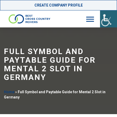
CREATE COMPANY PROFILE
Skip
to
content
FULL SYMBOL AND
PAYTABLE GUIDE FOR
MENTAL 2 SLOT IN
GERMANY
Home
»
Full Symbol and Paytable Guide for Mental 2 Slot in
Germany