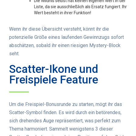
Die Wildnis selbst hat keinen eigenen Wert in der
Liste, da sie ausschließlich als Ersatz fungiert. Ihr
Wert besteht in ihrer Funktion!
Wenn ihr diese Übersicht versteht, könnt ihr die
potenzielle Größe eines laufenden Gewinnzugs sofort
abschätzen, sobald ihr einen riesigen Mystery-Block
seht.
Scatter-Ikone und
Freispiele Feature
Um die Freispiel-Bonusrunde zu starten, mögt ihr das
Scatter-Symbol finden. Es wird durch ein betörendes,
sich drehendes Auge repräsentiert, was perfekt zum
Thema harmoniert. Sammelt wenigstens 3 dieser