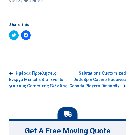
viel Spaß dabei!
Share this:
Click
Click
to
to
share
share
on
on
Twitter
Facebook
(Opens
(Opens
in
in
new
new
window)
window)
Post
Ημέρας Προκλήσεις:
Salutations Customized
Ενεργά Mental 2 Slot Events
DudeSpin Casino Receives
navigation
για τους Gamer της Ελλάδας
Canada Players Distinctly
Get A Free Moving Quote