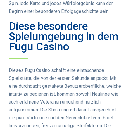
Spin, jede Karte und jedes Würfelergebnis kann der
Beginn einer besonderen Erfolgsgeschichte sein.
Diese besondere
Spielumgebung in dem
Fugu Casino
Dieses Fugu Casino schafft eine eintauchende
Spielstätte, die von der ersten Sekunde an packt. Mit
eine durchdacht gestaltete Benutzeroberfläche, welche
intuitiv zu bedienen ist, kommen sowohl Neulinge wie
auch erfahrene Veteranen umgehend herzlich
aufgenommen. Die Stimmung ist darauf ausgerichtet
die pure Vorfreude und den Nervenkitzel vom Spiel
hervorzuheben, frei von unnötige Störfaktoren. Die