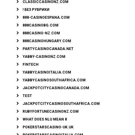
CLASSICCASINONZ.COM
! БЕЗ РУБРИКИ
888-CASINOESPANA.COM
888CASINOBG.COM
888CASINO-NZ.COM
888CASINOHUNGARY.COM
PARTYCASINOCANADA.NET
YABBY-CASINONZ.COM
FINTECH
YABBYCASINOITALIA.COM
YABBYCASINOSOUTHAFRICA.COM
JACKPOTCITYCASINOCANADA.COM
TEST
JACKPOTCITYCASINOSOUTHAFRICA.COM
RUBYFORTUNECASINONZ.COM
WHAT DOES NLU MEAN 8
POKERSTARSCASINO-UK.UK