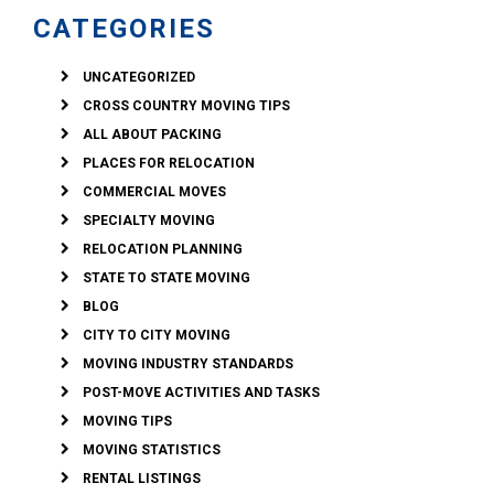
CATEGORIES
UNCATEGORIZED
CROSS COUNTRY MOVING TIPS
ALL ABOUT PACKING
PLACES FOR RELOCATION
COMMERCIAL MOVES
SPECIALTY MOVING
RELOCATION PLANNING
STATE TO STATE MOVING
BLOG
CITY TO CITY MOVING
MOVING INDUSTRY STANDARDS
POST-MOVE ACTIVITIES AND TASKS
MOVING TIPS
MOVING STATISTICS
RENTAL LISTINGS