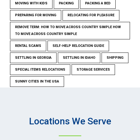
MOVING WITH KIDS
PACKING
PACKING A BED
PREPARING FOR MOVING
RELOCATING FOR PLEASURE
REMOVE TERM: HOW TO MOVE ACROSS COUNTRY SIMPLE HOW
TO MOVE ACROSS COUNTRY SIMPLE
RENTAL SCAMS
SELF-HELP RELOCATION GUIDE
SETTLING IN GEORGIA
SETTLING IN IDAHO
SHIPPING
SPECIAL ITEMS RELOCATIONS
STORAGE SERVICES
SUNNY CITIES IN THE USA
Locations We Serve