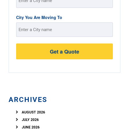
Street
City You Are Moving To
Address
Street
Address
ARCHIVES
AUGUST 2026
JULY 2026
JUNE 2026