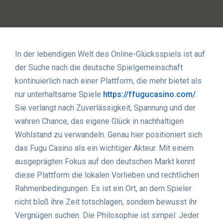
In der lebendigen Welt des Online-Glücksspiels ist auf
der Suche nach die deutsche Spielgemeinschaft
kontinuierlich nach einer Plattform, die mehr bietet als
nur unterhaltsame Spiele
https://ffugucasino.com/
.
Sie verlangt nach Zuverlässigkeit, Spannung und der
wahren Chance, das eigene Glück in nachhaltigen
Wohlstand zu verwandeln. Genau hier positioniert sich
das Fugu Casino als ein wichtiger Akteur. Mit einem
ausgeprägten Fokus auf den deutschen Markt kennt
diese Plattform die lokalen Vorlieben und rechtlichen
Rahmenbedingungen. Es ist ein Ort, an dem Spieler
nicht bloß ihre Zeit totschlagen, sondern bewusst ihr
Vergnügen suchen. Die Philosophie ist simpel: Jeder