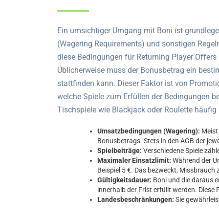
Ein umsichtiger Umgang mit Boni ist grundleg
(Wagering Requirements) und sonstigen Regeln 
diese Bedingungen für Returning Player Offers 
Üblicherweise muss der Bonusbetrag ein bestim
stattfinden kann. Dieser Faktor ist von Promoti
welche Spiele zum Erfüllen der Bedingungen be
Tischspiele wie Blackjack oder Roulette häufig 
Umsatzbedingungen (Wagering):
Meist 
Bonusbetrags. Stets in den AGB der jewei
Spielbeiträge:
Verschiedene Spiele zähle
Maximaler Einsatzlimit:
Während der Ums
Beispiel 5 €. Das bezweckt, Missbrauch 
Gültigkeitsdauer:
Boni und die daraus e
innerhalb der Frist erfüllt werden. Diese 
Landesbeschränkungen:
Sie gewährleist