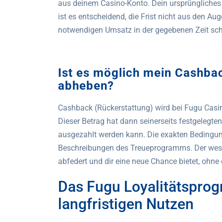
aus deinem Casino-Konto. Dein ursprüngliches
ist es entscheidend, die Frist nicht aus den Aug
notwendigen Umsatz in der gegebenen Zeit scha
Ist es möglich mein Cashb
abheben?
Cashback (Rückerstattung) wird bei Fugu Casi
Dieser Betrag hat dann seinerseits festgelegte
ausgezahlt werden kann. Die exakten Bedingun
Beschreibungen des Treueprogramms. Der wesent
abfedert und dir eine neue Chance bietet, ohn
Das Fugu Loyalitätsprog
langfristigen Nutzen