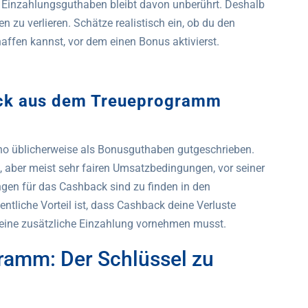
 Einzahlungsguthaben bleibt davon unberührt. Deshalb
en zu verlieren. Schätze realistisch ein, ob du den
ffen kannst, vor dem einen Bonus aktivierst.
ack aus dem Treueprogramm
no üblicherweise als Bonusguthaben gutgeschrieben.
n, aber meist sehr fairen Umsatzbedingungen, vor seiner
gen für das Cashback sind zu finden in den
liche Vorteil ist, dass Cashback deine Verluste
e eine zusätzliche Einzahlung vornehmen musst.
ramm: Der Schlüssel zu