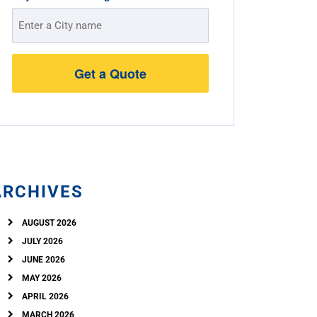
Address
Street
Address
ARCHIVES
AUGUST 2026
JULY 2026
JUNE 2026
MAY 2026
APRIL 2026
MARCH 2026