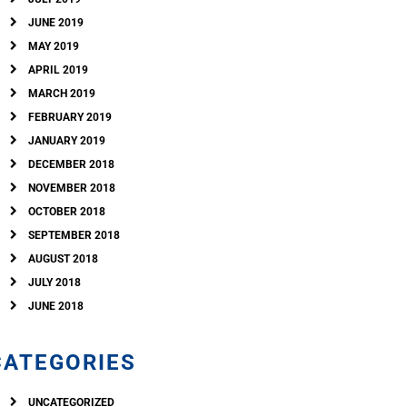
JUNE 2019
MAY 2019
APRIL 2019
MARCH 2019
FEBRUARY 2019
JANUARY 2019
DECEMBER 2018
NOVEMBER 2018
OCTOBER 2018
SEPTEMBER 2018
AUGUST 2018
JULY 2018
JUNE 2018
CATEGORIES
UNCATEGORIZED