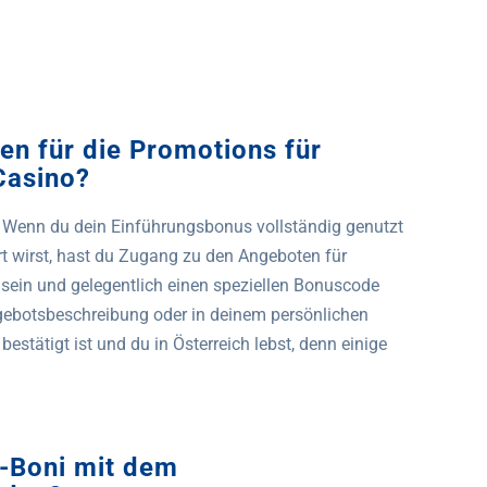
en für die Promotions für
Casino?
. Wenn du dein Einführungsbonus vollständig genutzt
rt wirst, hast du Zugang zu den Angeboten für
sein und gelegentlich einen speziellen Bonuscode
ngebotsbeschreibung oder in deinem persönlichen
estätigt ist und du in Österreich lebst, denn einige
r-Boni mit dem