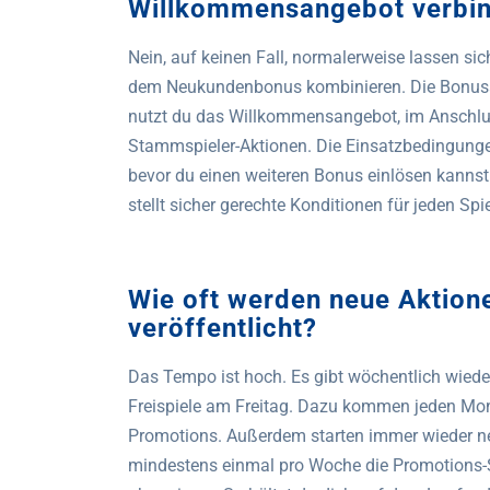
Willkommensangebot verbi
Nein, auf keinen Fall, normalerweise lassen si
dem Neukundenbonus kombinieren. Die Bonusakt
nutzt du das Willkommensangebot, im Anschlus
Stammspieler-Aktionen. Die Einsatzbedingunge
bevor du einen weiteren Bonus einlösen kanns
stellt sicher gerechte Konditionen für jeden Spie
Wie oft werden neue Aktion
veröffentlicht?
Das Tempo ist hoch. Es gibt wöchentlich wie
Freispiele am Freitag. Dazu kommen jeden Mo
Promotions. Außerdem starten immer wieder neu
mindestens einmal pro Woche die Promotions-S