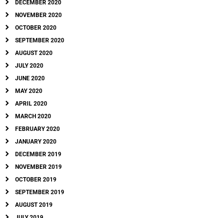
DECEMBER 2020
NOVEMBER 2020
OCTOBER 2020
SEPTEMBER 2020
AUGUST 2020
JULY 2020
JUNE 2020
MAY 2020
APRIL 2020
MARCH 2020
FEBRUARY 2020
JANUARY 2020
DECEMBER 2019
NOVEMBER 2019
OCTOBER 2019
SEPTEMBER 2019
AUGUST 2019
JULY 2019