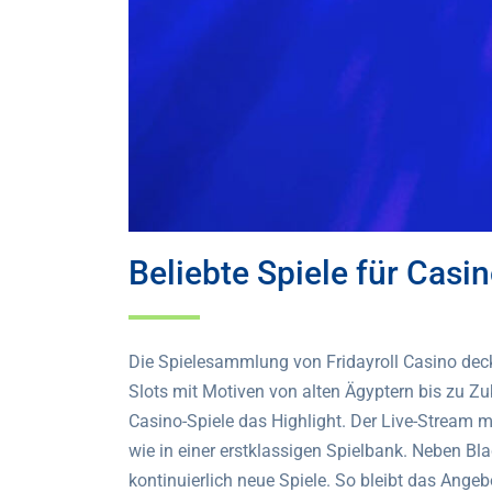
Beliebte Spiele für Casi
Die Spielesammlung von Fridayroll Casino deck
Slots mit Motiven von alten Ägyptern bis zu Zuku
Casino-Spiele das Highlight. Der Live-Stream 
wie in einer erstklassigen Spielbank. Neben Bl
kontinuierlich neue Spiele. So bleibt das Angeb