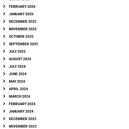
FEBRUARY 2026
JANUARY 2026
DECEMBER 2025
NOVEMBER 2025
OCTOBER 2025
SEPTEMBER 2025
JULY 2025
AUGUST 2024
JULY 2024
JUNE 2024
MAY 2024
APRIL 2024
MARCH 2024
FEBRUARY 2024
JANUARY 2024
DECEMBER 2023
NOVEMBER 2023