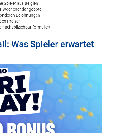
e Spieler aus Belgien
der Wochenendangebote
sonderen Belohnungen
den Preisen
 nachvollziehbar formuliert
il: Was Spieler erwartet