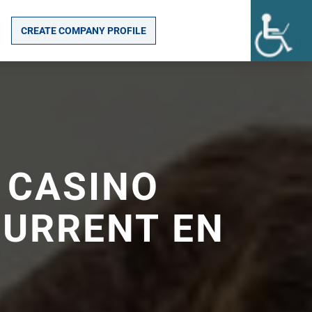
CREATE COMPANY PROFILE
N CASINO
CURRENT EN