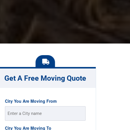
Get A Free Moving Quote
City You Are Moving From
City You Are Moving To
Street