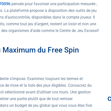
870096
pensée pour favoriser une participation mesurée ;
es. La plateforme propose à disposition des outils de jeu
ns d’autocontrôle, disponibles dans le compte joueur. Il
ts, comme tout jeu d’argent, restent un loisir et non une
s des organismes d’aide comme le Centre de Jeu Excessif
au Maximum du Free Spin
dente s’impose. Examinez toujours les termes et
ce de mise et la liste des jeux éligibles. Consacrez du
ot sélectionné avant d’utiliser vos tours. Une gestion
tirer une partie plutôt que de tout remiser
dans un budget de jeu global que vous vous êtes fixé.