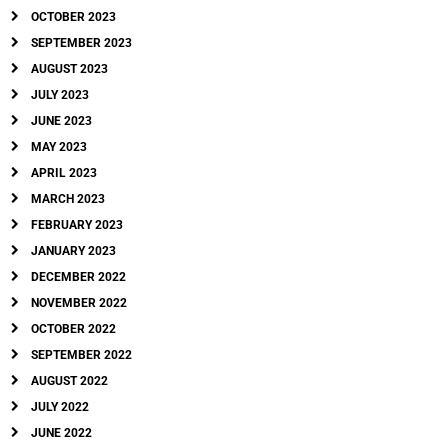
OCTOBER 2023
SEPTEMBER 2023
AUGUST 2023
JULY 2023
JUNE 2023
MAY 2023
APRIL 2023
MARCH 2023
FEBRUARY 2023
JANUARY 2023
DECEMBER 2022
NOVEMBER 2022
OCTOBER 2022
SEPTEMBER 2022
AUGUST 2022
JULY 2022
JUNE 2022