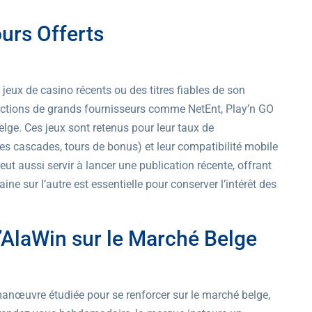
ours Offerts
 jeux de casino récents ou des titres fiables de son
ctions de grands fournisseurs comme NetEnt, Play’n GO
elge. Ces jeux sont retenus pour leur taux de
des cascades, tours de bonus) et leur compatibilité mobile
peut aussi servir à lancer une publication récente, offrant
ine sur l’autre est essentielle pour conserver l’intérêt des
’AlaWin sur le Marché Belge
anœuvre étudiée pour se renforcer sur le marché belge,