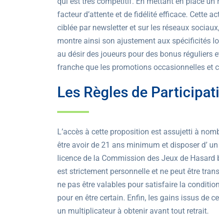
qui est très compétitif. En mettant en place u
facteur d’attente et de fidélité efficace. Cett
ciblée par newsletter et sur les réseaux sociau
montre ainsi son ajustement aux spécificités loca
au désir des joueurs pour des bonus réguliers 
franche que les promotions occasionnelles et 
Les Règles de Participat
L’accès à cette proposition est assujetti à nomb
être avoir de 21 ans minimum et disposer d’ un
licence de la Commission des Jeux de Hasard be
est strictement personnelle et ne peut être tra
ne pas être valables pour satisfaire la condition 
pour en être certain. Enfin, les gains issus de c
un multiplicateur à obtenir avant tout retrait.