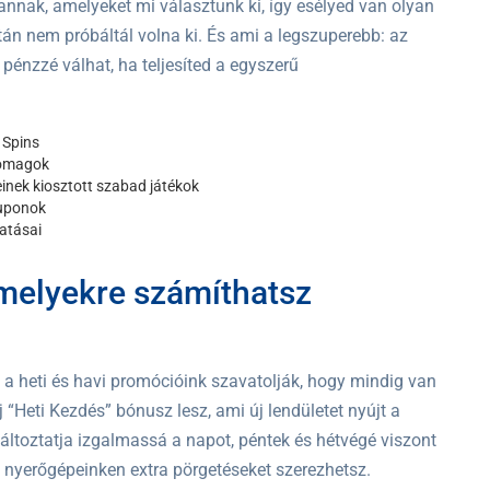
annak, amelyeket mi választunk ki, így esélyed van olyan
án nem próbáltál volna ki. És ami a legszuperebb: az
pénzzé válhat, ha teljesíted a egyszerű
 Spins
somagok
inek kiosztott szabad játékok
kuponok
atásai
 melyekre számíthatsz
 heti és havi promócióink szavatolják, hogy mindig van
 “Heti Kezdés” bónusz lesz, ami új lendületet nyújt a
áltoztatja izgalmassá a napot, péntek és hétvégé viszont
b nyerőgépeinken extra pörgetéseket szerezhetsz.