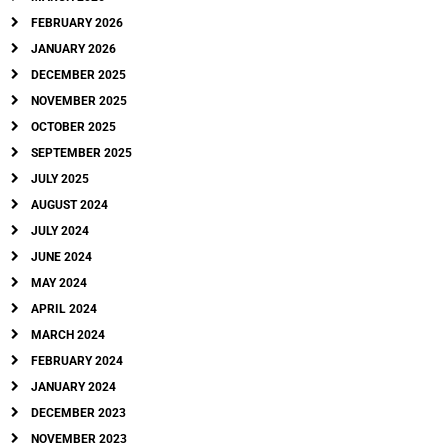
FEBRUARY 2026
JANUARY 2026
DECEMBER 2025
NOVEMBER 2025
OCTOBER 2025
SEPTEMBER 2025
JULY 2025
AUGUST 2024
JULY 2024
JUNE 2024
MAY 2024
APRIL 2024
MARCH 2024
FEBRUARY 2024
JANUARY 2024
DECEMBER 2023
NOVEMBER 2023