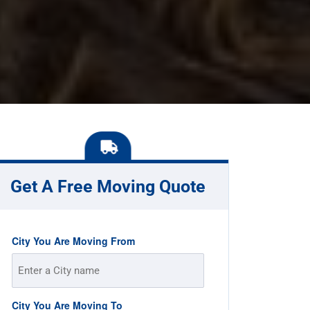
Get A Free Moving Quote
City You Are Moving From
City You Are Moving To
Street