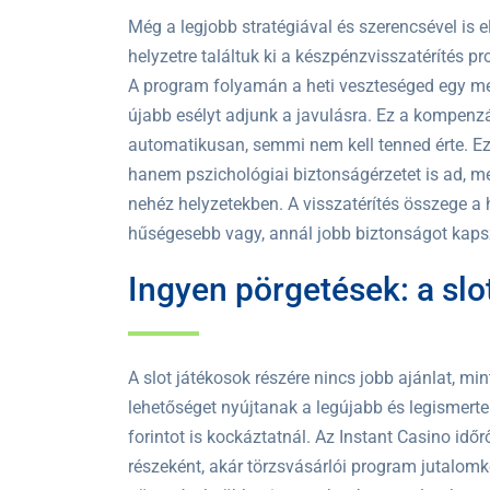
Még a legjobb stratégiával és szerencsével is 
helyzetre találtuk ki a készpénzvisszatérítés 
A program folyamán a heti veszteséged egy me
újabb esélyt adjunk a javulásra. Ez a kompen
automatikusan, semmi nem kell tenned érte. E
hanem pszichológiai biztonságérzetet is ad, 
nehéz helyzetekben. A visszatérítés összege a 
hűségesebb vagy, annál jobb biztonságot kaps
Ingyen pörgetések: a sl
A slot játékosok részére nincs jobb ajánlat, m
lehetőséget nyújtanak a legújabb és legismerte
forintot is kockáztatnál. Az Instant Casino idő
részeként, akár törzsvásárlói program jutalom