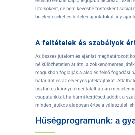
értesítő e-mailt kap a legújabb akciókról, ezér
Utolsóként, de nem kevésbé fontosként social m
bejelentéseket és hirtelen ajánlatokat, így ajá
A feltételek és szabályok é
Az összes jutalom és ajánlat meghatározott kon
nélkülözhetetlen átlátni a zökkenőmentes játé
magukban foglalják a alsó és felső fogadási hat
határidőt és az érvényes játékfajtákat. Átláth
tisztán és könnyen megtalálhatóan megjelenn
csapatunkkal, ha bármi kérdésed adódik a sz
minden játékos alaposan értse a választási lehe
Hűségprogramunk: a gyak