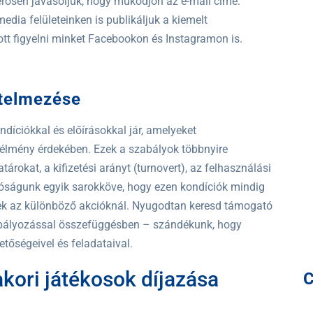
t erősen javasoljuk, hogy működjön az e-mail címe.
edia felületeinken is publikáljuk a kiemelt
nlott figyelni minket Facebookon és Instagramon is.
rtelmezése
díciókkal és előírásokkal jár, amelyeket
kélmény érdekében. Ezek a szabályok többnyire
árokat, a kifizetési arányt (turnovert), az felhasználási
atóságunk egyik sarokköve, hogy ezen kondíciók mindig
ek az különböző akcióknál. Nyugodtan keresd támogató
abályozással összefüggésben – szándékunk, hogy
tőségeivel és feladataival.
ori játékosok díjazása