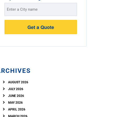
Address
Street
Address
ARCHIVES
AUGUST 2026
JULY 2026
JUNE 2026
MAY 2026
APRIL 2026
MARCH 2026