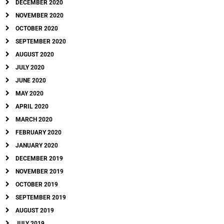
DECEMBER 2020
NOVEMBER 2020
OCTOBER 2020
SEPTEMBER 2020
AUGUST 2020
JULY 2020
JUNE 2020
MAY 2020
APRIL 2020
MARCH 2020
FEBRUARY 2020
JANUARY 2020
DECEMBER 2019
NOVEMBER 2019
OCTOBER 2019
SEPTEMBER 2019
AUGUST 2019
JULY 2019