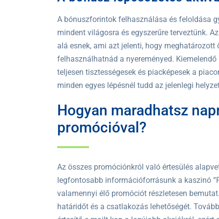
A bónuszforintok felhasználása és feloldása gy
mindent világosra és egyszerűre terveztünk. Az 
alá esnek, ami azt jelenti, hogy meghatározott 
felhasználhatnád a nyereményed. Kiemelendő 
teljesen tisztességesek és piacképesek a piacon
minden egyes lépésnél tudd az jelenlegi helyzet
Hogyan maradhatsz nap
promócióval?
Az összes promóciónkról való értesülés alapvet
legfontosabb információforrásunk a kaszinó “
valamennyi élő promóciót részletesen bemutat. 
határidőt és a csatlakozás lehetőségét. Tová