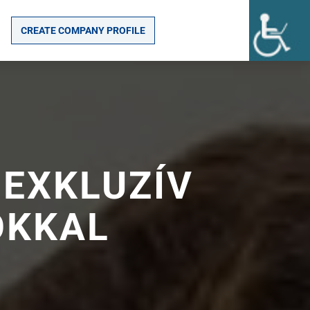
CREATE COMPANY PROFILE
 EXKLUZÍV
OKKAL