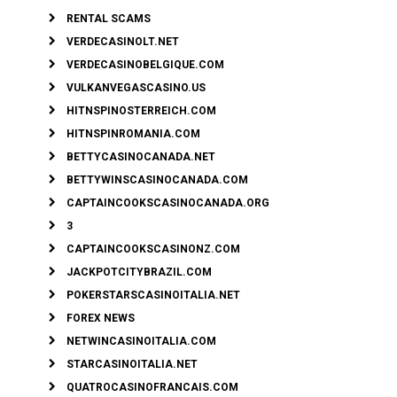
RENTAL SCAMS
VERDECASINOLT.NET
VERDECASINOBELGIQUE.COM
VULKANVEGASCASINO.US
HITNSPINOSTERREICH.COM
HITNSPINROMANIA.COM
BETTYCASINOCANADA.NET
BETTYWINSCASINOCANADA.COM
CAPTAINCOOKSCASINOCANADA.ORG
3
CAPTAINCOOKSCASINONZ.COM
JACKPOTCITYBRAZIL.COM
POKERSTARSCASINOITALIA.NET
FOREX NEWS
NETWINCASINOITALIA.COM
STARCASINOITALIA.NET
QUATROCASINOFRANCAIS.COM