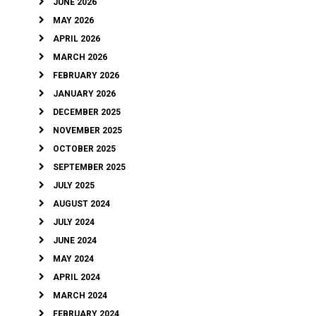
JUNE 2026
MAY 2026
APRIL 2026
MARCH 2026
FEBRUARY 2026
JANUARY 2026
DECEMBER 2025
NOVEMBER 2025
OCTOBER 2025
SEPTEMBER 2025
JULY 2025
AUGUST 2024
JULY 2024
JUNE 2024
MAY 2024
APRIL 2024
MARCH 2024
FEBRUARY 2024