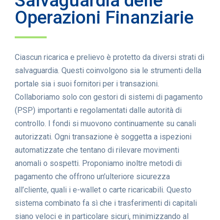
Salvaguardia delle
Operazioni Finanziarie
Ciascun ricarica e prelievo è protetto da diversi strati di
salvaguardia. Questi coinvolgono sia le strumenti della
portale sia i suoi fornitori per i transazioni.
Collaboriamo solo con gestori di sistemi di pagamento
(PSP) importanti e regolamentati dalle autorità di
controllo. I fondi si muovono continuamente su canali
autorizzati. Ogni transazione è soggetta a ispezioni
automatizzate che tentano di rilevare movimenti
anomali o sospetti. Proponiamo inoltre metodi di
pagamento che offrono un’ulteriore sicurezza
all’cliente, quali i e-wallet o carte ricaricabili. Questo
sistema combinato fa sì che i trasferimenti di capitali
siano veloci e in particolare sicuri, minimizzando al