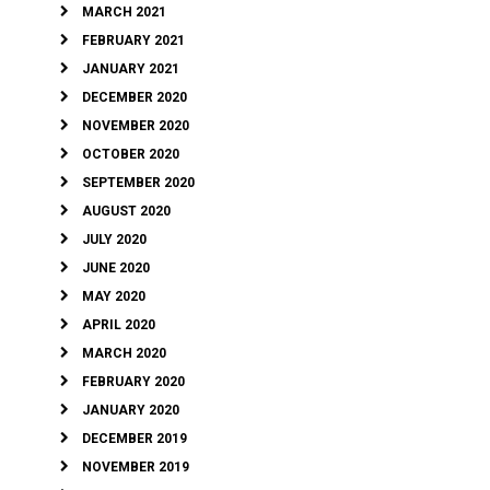
MARCH 2021
FEBRUARY 2021
JANUARY 2021
DECEMBER 2020
NOVEMBER 2020
OCTOBER 2020
SEPTEMBER 2020
AUGUST 2020
JULY 2020
JUNE 2020
MAY 2020
APRIL 2020
MARCH 2020
FEBRUARY 2020
JANUARY 2020
DECEMBER 2019
NOVEMBER 2019