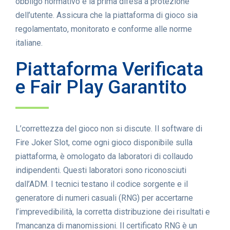
obbligo normativo è la prima difesa a protezione
dell’utente. Assicura che la piattaforma di gioco sia
regolamentato, monitorato e conforme alle norme
italiane.
Piattaforma Verificata
e Fair Play Garantito
L’correttezza del gioco non si discute. Il software di
Fire Joker Slot, come ogni gioco disponibile sulla
piattaforma, è omologato da laboratori di collaudo
indipendenti. Questi laboratori sono riconosciuti
dall’ADM. I tecnici testano il codice sorgente e il
generatore di numeri casuali (RNG) per accertarne
l’imprevedibilità, la corretta distribuzione dei risultati e
l’mancanza di manomissioni. Il certificato RNG è un