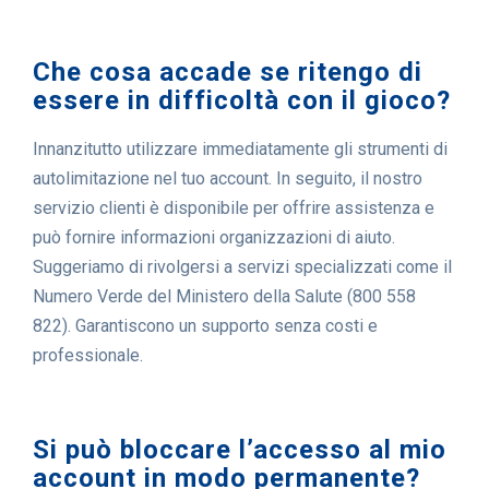
Che cosa accade se ritengo di
essere in difficoltà con il gioco?
Innanzitutto utilizzare immediatamente gli strumenti di
autolimitazione nel tuo account. In seguito, il nostro
servizio clienti è disponibile per offrire assistenza e
può fornire informazioni organizzazioni di aiuto.
Suggeriamo di rivolgersi a servizi specializzati come il
Numero Verde del Ministero della Salute (800 558
822). Garantiscono un supporto senza costi e
professionale.
Si può bloccare l’accesso al mio
account in modo permanente?