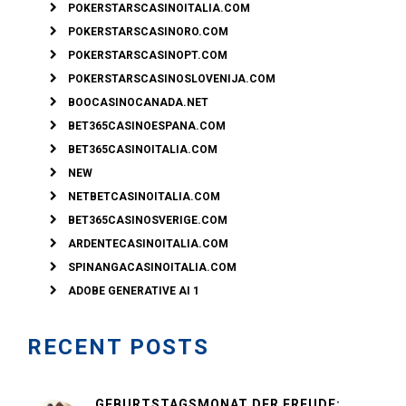
POKERSTARSCASINOITALIA.COM
POKERSTARSCASINORO.COM
POKERSTARSCASINOPT.COM
POKERSTARSCASINOSLOVENIJA.COM
BOOCASINOCANADA.NET
BET365CASINOESPANA.COM
BET365CASINOITALIA.COM
NEW
NETBETCASINOITALIA.COM
BET365CASINOSVERIGE.COM
ARDENTECASINOITALIA.COM
SPINANGACASINOITALIA.COM
ADOBE GENERATIVE AI 1
RECENT POSTS
GEBURTSTAGSMONAT DER FREUDE: