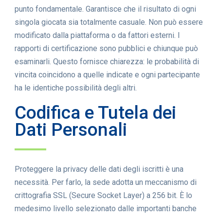
punto fondamentale. Garantisce che il risultato di ogni
singola giocata sia totalmente casuale. Non può essere
modificato dalla piattaforma o da fattori esterni. I
rapporti di certificazione sono pubblici e chiunque può
esaminarli. Questo fornisce chiarezza: le probabilità di
vincita coincidono a quelle indicate e ogni partecipante
ha le identiche possibilità degli altri.
Codifica e Tutela dei
Dati Personali
Proteggere la privacy delle dati degli iscritti è una
necessità. Per farlo, la sede adotta un meccanismo di
crittografia SSL (Secure Socket Layer) a 256 bit. È lo
medesimo livello selezionato dalle importanti banche