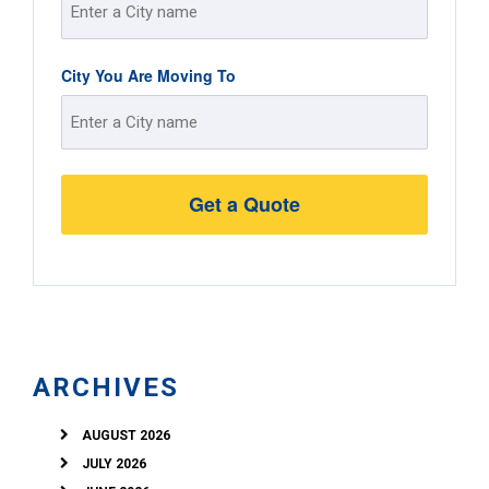
Street
City You Are Moving To
Address
Street
Address
ARCHIVES
AUGUST 2026
JULY 2026