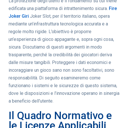
La protezione degli utenti è il fondamento su cui viene
edificata una piattaforma di intrattenimento sicura.
Fire
Joker Giri
Joker Slot, per il territorio italiano, opera
mediante un’infrastruttura tecnologica accurata e a
regole molto rigide. L’obiettivo è proporre
un’esperienza di gioco appagante e, sopra ogni cosa,
sicura. Discutiamo di questi argomenti in modo
trasparente, perché la credibilità dei giocatori deriva
dalle misure tangibili. Proteggere i dati economici e
incoraggiare un gioco sano non sono facoltativi, sono
responsabilità. Di seguito esamineremo come
funzionano i sistemi e le sicurezze di questo sistema,
dove le disposizioni e l’innovazione operano in sinergia
a beneficio dell’utente.
Il Quadro Normativo e
le Licenze Applicabili