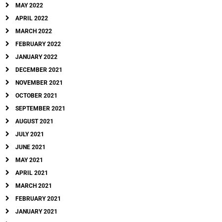
MAY 2022
APRIL 2022
MARCH 2022
FEBRUARY 2022
JANUARY 2022
DECEMBER 2021
NOVEMBER 2021
OCTOBER 2021
SEPTEMBER 2021
AUGUST 2021
JULY 2021
JUNE 2021
MAY 2021
APRIL 2021
MARCH 2021
FEBRUARY 2021
JANUARY 2021