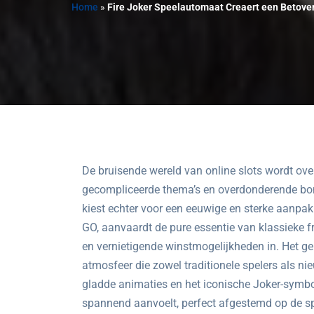
Home
»
Fire Joker Speelautomaat Creaert een Betove
De bruisende wereld van online slots wordt overh
gecompliceerde thema’s en overdonderende b
kiest echter voor een eeuwige en sterke aanpak
GO, aanvaardt de pure essentie van klassieke 
en vernietigende winstmogelijkheden in. Het ge
atmosfeer die zowel traditionele spelers als n
gladde animaties en het iconische Joker-symboo
spannend aanvoelt, perfect afgestemd op de spe