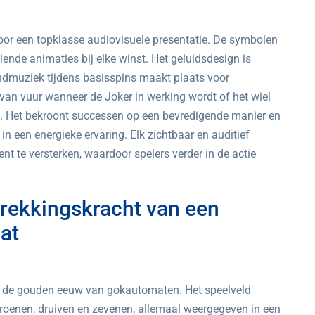
oor een topklasse audiovisuele presentatie. De symbolen
iende animaties bij elke winst. Het geluidsdesign is
ondmuziek tijdens basisspins maakt plaats voor
an vuur wanneer de Joker in werking wordt of het wiel
el. Het bekroont successen op een bevredigende manier en
 in een energieke ervaring. Elk zichtbaar en auditief
 te versterken, waardoor spelers verder in de actie
rekkingskracht van een
at
 uit de gouden eeuw van gokautomaten. Het speelveld
troenen, druiven en zevenen, allemaal weergegeven in een