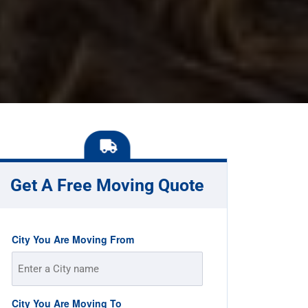
Get A Free Moving Quote
City You Are Moving From
City You Are Moving To
Street