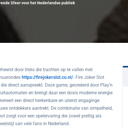
rende Sfeer voor het Nederlandse publiek
eerst door titels die trachten op te vallen met
onusrondes
https://firejokerslot.co.nl/
. Fire Joker Slot
 die direct aanspreekt. Deze game, gecreëerd door Play’n
fruitautomaten en brengt daar een dosis moderne energie
nereert een direct herkenbare en uiterst engaginge
ieuwe ontdekkers aantrekt. De combinatie van simpelheid,
l zorgt voor een spelervaring die zowel prettig als
elstijl van vele fans in Nederland.