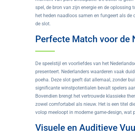
spel, de bron van zijn energie en de oplossing t
het heden naadloos samen en fungeert als de 
de slot.
Perfecte Match voor de 
De speelstijl en voorliefdes van het Nederlands
presenteert. Nederlanders waarderen vaak duide
poeha. Deze slot geeft dat allemaal, zonder bui
significante winstpotentialen bevalt spelers aa
Bovendien brengt het vertrouwde klassieke th
zowel comfortabel als nieuw. Het is een titel di
volop meeloopt in moderne game-design, wat p
Visuele en Auditieve V