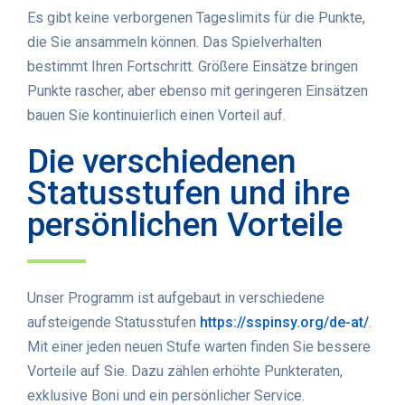
Es gibt keine verborgenen Tageslimits für die Punkte,
die Sie ansammeln können. Das Spielverhalten
bestimmt Ihren Fortschritt. Größere Einsätze bringen
Punkte rascher, aber ebenso mit geringeren Einsätzen
bauen Sie kontinuierlich einen Vorteil auf.
Die verschiedenen
Statusstufen und ihre
persönlichen Vorteile
Unser Programm ist aufgebaut in verschiedene
aufsteigende Statusstufen
https://sspinsy.org/de-at/
.
Mit einer jeden neuen Stufe warten finden Sie bessere
Vorteile auf Sie. Dazu zählen erhöhte Punkteraten,
exklusive Boni und ein persönlicher Service.