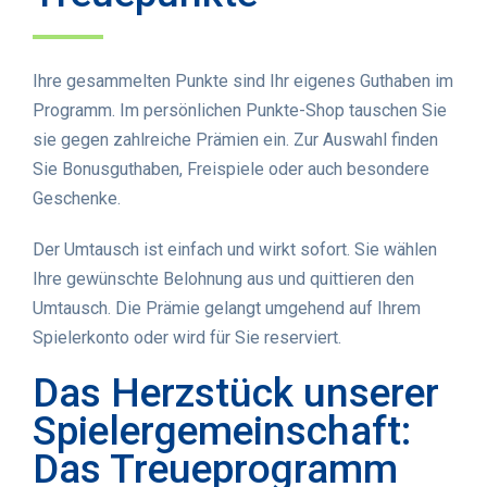
Ihre gesammelten Punkte sind Ihr eigenes Guthaben im
Programm. Im persönlichen Punkte-Shop tauschen Sie
sie gegen zahlreiche Prämien ein. Zur Auswahl finden
Sie Bonusguthaben, Freispiele oder auch besondere
Geschenke.
Der Umtausch ist einfach und wirkt sofort. Sie wählen
Ihre gewünschte Belohnung aus und quittieren den
Umtausch. Die Prämie gelangt umgehend auf Ihrem
Spielerkonto oder wird für Sie reserviert.
Das Herzstück unserer
Spielergemeinschaft:
Das Treueprogramm