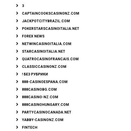
3
CAPTAINCOOKSCASINONZ.COM
JACKPOTCITYBRAZIL.COM
POKERSTARSCASINOITALIA.NET
FOREX NEWS
NETWINCASINOITALIA.COM
STARCASINOITALIA.NET
QUATROCASINOFRANCAIS.COM
CLASSICCASINONZ.COM
! БЕЗ РУБРИКИ
888-CASINOESPANA.COM
888CASINOBG.COM
888CASINO-NZ.COM
888CASINOHUNGARY.COM
PARTYCASINOCANADA.NET
YABBY-CASINONZ.COM
FINTECH