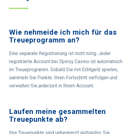
Wie nehmeide ich mich für das
Treueprogramm an?
Eine separate Registrierung ist nicht nötig. Jeder
registrierte Account bei Spinsy Casino ist automatisch
im Treueprogramm. Sobald Sie mit Echtgeld spielen,
sammeln Sie Punkte. Ihren Fortschritt verfolgen und
verwalten Sie jederzeit in Ihrem Account.
Laufen meine gesammelten
Treuepunkte ab?
Ihre Treuepunkte sind unbegrenzt gültigültig. Sie