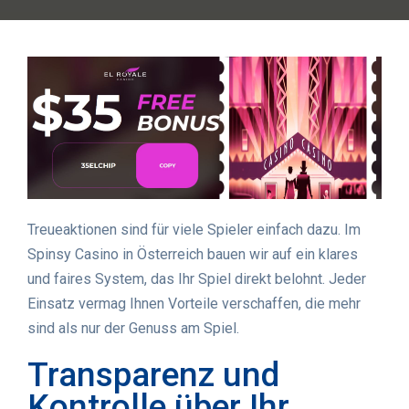
Treueaktionen sind für viele Spieler einfach dazu. Im
Spinsy Casino in Österreich bauen wir auf ein klares
und faires System, das Ihr Spiel direkt belohnt. Jeder
Einsatz vermag Ihnen Vorteile verschaffen, die mehr
sind als nur der Genuss am Spiel.
Transparenz und
Kontrolle über Ihr