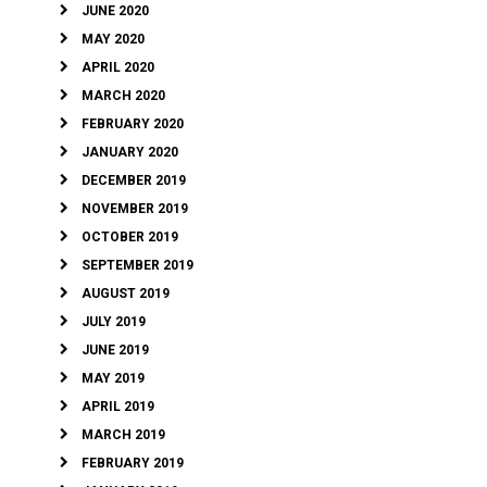
JUNE 2020
MAY 2020
APRIL 2020
MARCH 2020
FEBRUARY 2020
JANUARY 2020
DECEMBER 2019
NOVEMBER 2019
OCTOBER 2019
SEPTEMBER 2019
AUGUST 2019
JULY 2019
JUNE 2019
MAY 2019
APRIL 2019
MARCH 2019
FEBRUARY 2019