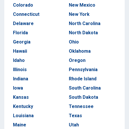
Colorado
New Mexico
Connecticut
New York
Delaware
North Carolina
Florida
North Dakota
Georgia
Ohio
Hawaii
Oklahoma
Idaho
Oregon
Illinois
Pennsylvania
Indiana
Rhode Island
Iowa
South Carolina
Kansas
South Dakota
Kentucky
Tennessee
Louisiana
Texas
Maine
Utah