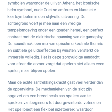
symbolen waaronder de uil van Athena, het iconische
helm symbool, oude Griekse amforen en klassieke
kaartsymbolen in een stijlvolle uitvoering. De
achtergrond voert je mee naar een vredige
tempelomgeving onder een gouden hemel, een perfect
contrast met de elektrische spanning van de gameplay.
De soundtrack, een mix van epische orkestrale thema’s
en subtiele geluidseffecten bij winsten, versterkt de
immersie volledig. Het is deze zorgvuldige aandacht
voor sfeer die ervoor zorgt dat spelers niet alleen even
spelen, maar blijven spelen.
Maar de echte aantrekkingskracht gaat veel verder dan
de oppervlakte. De mechanieken van de slot zijn
opgezet om een breed scala aan spelers aan te
spreken, van beginners tot doorgewinterde veteranen.
Het spel biedt een flexibel inzetbereik, waardoor