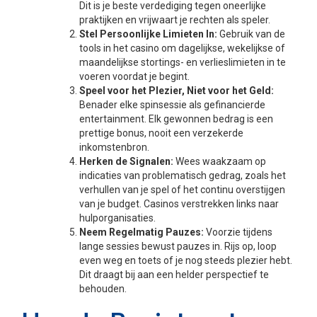
Dit is je beste verdediging tegen oneerlijke
praktijken en vrijwaart je rechten als speler.
Stel Persoonlijke Limieten In:
Gebruik van de
tools in het casino om dagelijkse, wekelijkse of
maandelijkse stortings- en verlieslimieten in te
voeren voordat je begint.
Speel voor het Plezier, Niet voor het Geld:
Benader elke spinsessie als gefinancierde
entertainment. Elk gewonnen bedrag is een
prettige bonus, nooit een verzekerde
inkomstenbron.
Herken de Signalen:
Wees waakzaam op
indicaties van problematisch gedrag, zoals het
verhullen van je spel of het continu overstijgen
van je budget. Casinos verstrekken links naar
hulporganisaties.
Neem Regelmatig Pauzes:
Voorzie tijdens
lange sessies bewust pauzes in. Rijs op, loop
even weg en toets of je nog steeds plezier hebt.
Dit draagt bij aan een helder perspectief te
behouden.