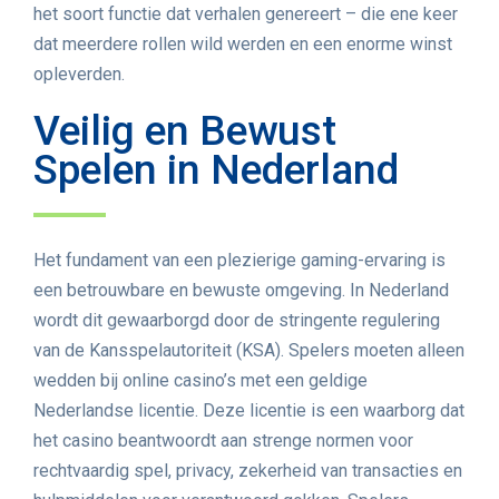
het soort functie dat verhalen genereert – die ene keer
dat meerdere rollen wild werden en een enorme winst
opleverden.
Veilig en Bewust
Spelen in Nederland
Het fundament van een plezierige gaming-ervaring is
een betrouwbare en bewuste omgeving. In Nederland
wordt dit gewaarborgd door de stringente regulering
van de Kansspelautoriteit (KSA). Spelers moeten alleen
wedden bij online casino’s met een geldige
Nederlandse licentie. Deze licentie is een waarborg dat
het casino beantwoordt aan strenge normen voor
rechtvaardig spel, privacy, zekerheid van transacties en