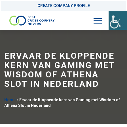
CREATE COMPANY PROFILE
Skip
to
content
ERVAAR DE KLOPPENDE
KERN VAN GAMING MET
WISDOM OF ATHENA
SLOT IN NEDERLAND
Home
»
Ervaar de Kloppende kern van Gaming met Wisdom of
Athena Slot in Nederland