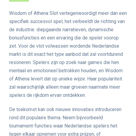
Wisdom of Athena Slot vertegenwoordigt meer dan een
specifiek succesvol spel; het verbeeldt de richting van
de industrie: diepgaande narratieven, dynamische
bonusfuncties en een ervaring die de speler voorop
zet. Voor de vlot volwassen wordende Nederlandse
markt is dit exact het type aanbod dat zal voortdurend
resoneren. Spelers zijn op zoek naar games die hen
mentaal en emotioneel betrokken houden, en Wisdom
of Athena levert dat op unieke wijze. Haar populariteit
zal waarschijnlijk alleen maar groeien naarmate meer
spelers de rijkdom ervan ontdekken.
De toekomst kan ook nieuwe innovaties introduceren
rond dit populaire thema. Neem bijvoorbeeld
tournament-functies waar Nederlandse spelers het
tegen elkaar opnemen voor extra prijzen, of