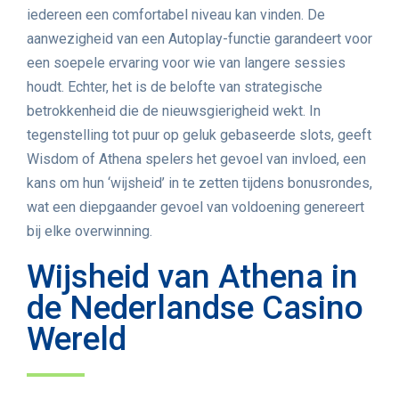
iedereen een comfortabel niveau kan vinden. De
aanwezigheid van een Autoplay-functie garandeert voor
een soepele ervaring voor wie van langere sessies
houdt. Echter, het is de belofte van strategische
betrokkenheid die de nieuwsgierigheid wekt. In
tegenstelling tot puur op geluk gebaseerde slots, geeft
Wisdom of Athena spelers het gevoel van invloed, een
kans om hun ‘wijsheid’ in te zetten tijdens bonusrondes,
wat een diepgaander gevoel van voldoening genereert
bij elke overwinning.
Wijsheid van Athena in
de Nederlandse Casino
Wereld