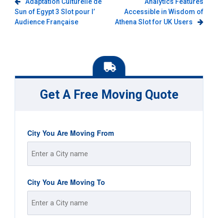
Post
Adaptation Culturelle de
Analytics Features
Sun of Egypt 3 Slot pour l’
Accessible in Wisdom of
navigation
Audience Française
Athena Slot for UK Users
Get A Free Moving Quote
City You Are Moving From
Street
City You Are Moving To
Address