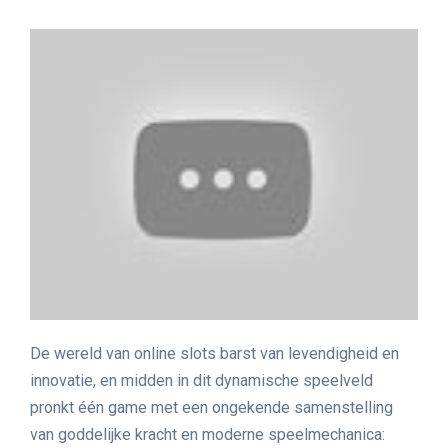
De wereld van online slots barst van levendigheid en
innovatie, en midden in dit dynamische speelveld
pronkt één game met een ongekende samenstelling
van goddelijke kracht en moderne speelmechanica: