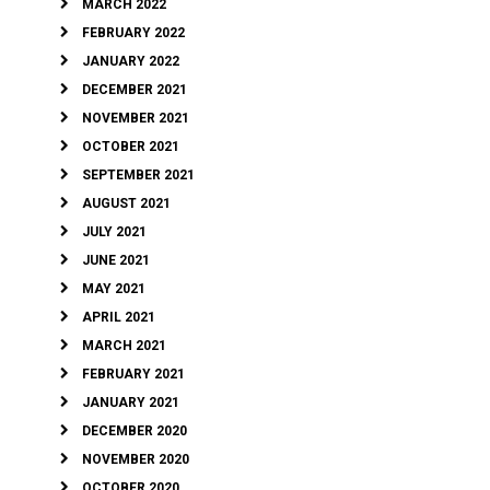
MARCH 2022
FEBRUARY 2022
JANUARY 2022
DECEMBER 2021
NOVEMBER 2021
OCTOBER 2021
SEPTEMBER 2021
AUGUST 2021
JULY 2021
JUNE 2021
MAY 2021
APRIL 2021
MARCH 2021
FEBRUARY 2021
JANUARY 2021
DECEMBER 2020
NOVEMBER 2020
OCTOBER 2020