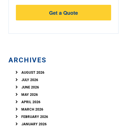
Street
Address
ARCHIVES
AUGUST 2026
JULY 2026
JUNE 2026
MAY 2026
APRIL 2026
MARCH 2026
FEBRUARY 2026
JANUARY 2026