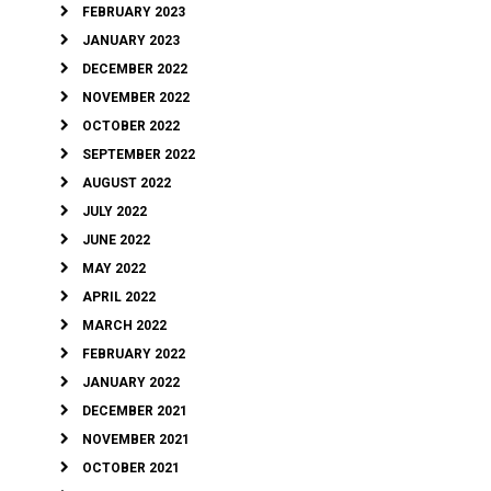
FEBRUARY 2023
JANUARY 2023
DECEMBER 2022
NOVEMBER 2022
OCTOBER 2022
SEPTEMBER 2022
AUGUST 2022
JULY 2022
JUNE 2022
MAY 2022
APRIL 2022
MARCH 2022
FEBRUARY 2022
JANUARY 2022
DECEMBER 2021
NOVEMBER 2021
OCTOBER 2021