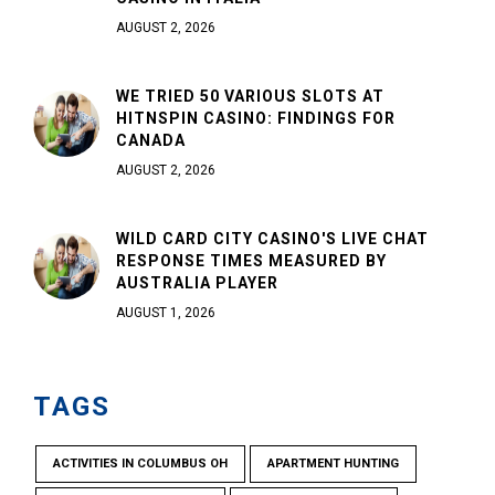
AUGUST 2, 2026
WE TRIED 50 VARIOUS SLOTS AT
HITNSPIN CASINO: FINDINGS FOR
CANADA
AUGUST 2, 2026
WILD CARD CITY CASINO'S LIVE CHAT
RESPONSE TIMES MEASURED BY
AUSTRALIA PLAYER
AUGUST 1, 2026
TAGS
ACTIVITIES IN COLUMBUS OH
APARTMENT HUNTING