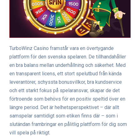
TurboWinz Casino framstår vara en övertygande
plattform för den svenska spelaren. De tillhandahåller
en bra balans mellan underhållning och säkerhet. Med
en transparent licens, ett stort spelutbud från kända
leverantörer, schyssta bonusvillkor, bra kundservice
och ett starkt fokus på spelaransvar, skapar de det
förtroende som behövs för en positiv speltid över en
längre period. Det är helhetsperspektivet – där allt
samspelar samtidigt som etiken finns där – som i
slutändan frambringar en pålitlig plattform för dig som
vill spela på riktigt.