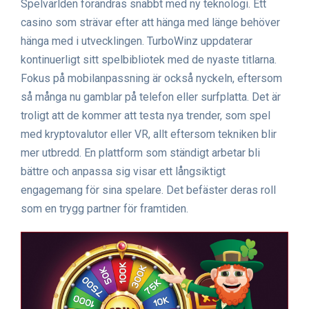
Spelvärlden förändras snabbt med ny teknologi. Ett
casino som strävar efter att hänga med länge behöver
hänga med i utvecklingen. TurboWinz uppdaterar
kontinuerligt sitt spelbibliotek med de nyaste titlarna.
Fokus på mobilanpassning är också nyckeln, eftersom
så många nu gamblar på telefon eller surfplatta. Det är
troligt att de kommer att testa nya trender, som spel
med kryptovalutor eller VR, allt eftersom tekniken blir
mer utbredd. En plattform som ständigt arbetar bli
bättre och anpassa sig visar ett långsiktigt
engagemang för sina spelare. Det befäster deras roll
som en trygg partner för framtiden.