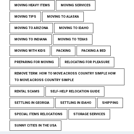
MOVING HEAVY ITEMS
MOVING SERVICES
MOVING TIPS
MOVING TO ALASKA
MOVING TO ARIZONA
MOVING TO IDAHO
MOVING TO INDIANA
MOVING TO TEXAS
MOVING WITH KIDS
PACKING
PACKING A BED
PREPARING FOR MOVING
RELOCATING FOR PLEASURE
REMOVE TERM: HOW TO MOVE ACROSS COUNTRY SIMPLE HOW
TO MOVE ACROSS COUNTRY SIMPLE
RENTAL SCAMS
SELF-HELP RELOCATION GUIDE
SETTLING IN GEORGIA
SETTLING IN IDAHO
SHIPPING
SPECIAL ITEMS RELOCATIONS
STORAGE SERVICES
SUNNY CITIES IN THE USA