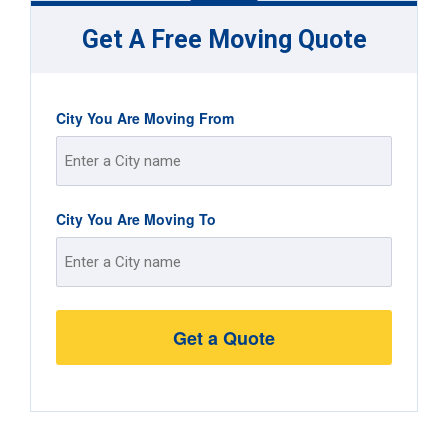
Get A Free Moving Quote
City You Are Moving From
Street
City You Are Moving To
Address
Street
Address