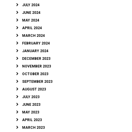
JULY 2024
JUNE 2024
MAY 2024
APRIL 2024
MARCH 2024
FEBRUARY 2024
JANUARY 2024
DECEMBER 2023
NOVEMBER 2023
OCTOBER 2023
SEPTEMBER 2023
AUGUST 2023
JULY 2023
JUNE 2023
MAY 2023
APRIL 2023
MARCH 2023