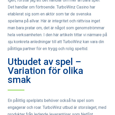
igen, förstår jag att det handlar om mer än bara spel.
Det handlar om förtroende. TurboWinz Casino har
etablerat sig som en aktör som tar de svenska
spelarna på allvar. Här är integritet och rättvisa inget
man bara pratar om, det är något som genomströmmar
hela verksamheten. I den här artikeln tittar vi närmare på
sju konkreta anledningar till att TurboWinz kan vara din
pålitliga partner för en trygg och rolig speltid.
Utbudet av spel –
Variation för olika
smak
En pålitlig spelplats behöver också ha spel som
engagerar och roar. TurboWinz utbud är storslaget, med
produkter från ledande leverantörer som NetEnt,