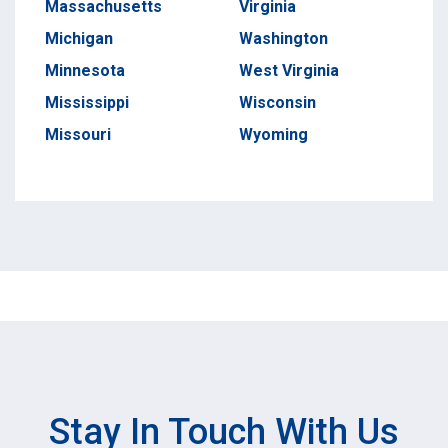
Massachusetts
Virginia
Michigan
Washington
Minnesota
West Virginia
Mississippi
Wisconsin
Missouri
Wyoming
Stay In Touch With Us