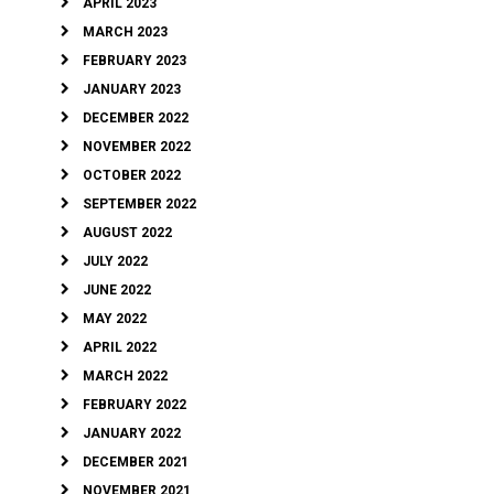
APRIL 2023
MARCH 2023
FEBRUARY 2023
JANUARY 2023
DECEMBER 2022
NOVEMBER 2022
OCTOBER 2022
SEPTEMBER 2022
AUGUST 2022
JULY 2022
JUNE 2022
MAY 2022
APRIL 2022
MARCH 2022
FEBRUARY 2022
JANUARY 2022
DECEMBER 2021
NOVEMBER 2021