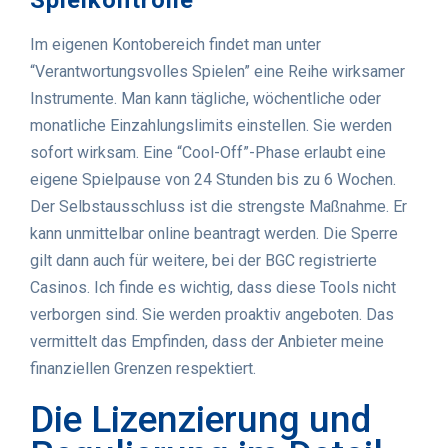
Spielkontrolle
Im eigenen Kontobereich findet man unter
“Verantwortungsvolles Spielen” eine Reihe wirksamer
Instrumente. Man kann tägliche, wöchentliche oder
monatliche Einzahlungslimits einstellen. Sie werden
sofort wirksam. Eine “Cool-Off”-Phase erlaubt eine
eigene Spielpause von 24 Stunden bis zu 6 Wochen.
Der Selbstausschluss ist die strengste Maßnahme. Er
kann unmittelbar online beantragt werden. Die Sperre
gilt dann auch für weitere, bei der BGC registrierte
Casinos. Ich finde es wichtig, dass diese Tools nicht
verborgen sind. Sie werden proaktiv angeboten. Das
vermittelt das Empfinden, dass der Anbieter meine
finanziellen Grenzen respektiert.
Die Lizenzierung und