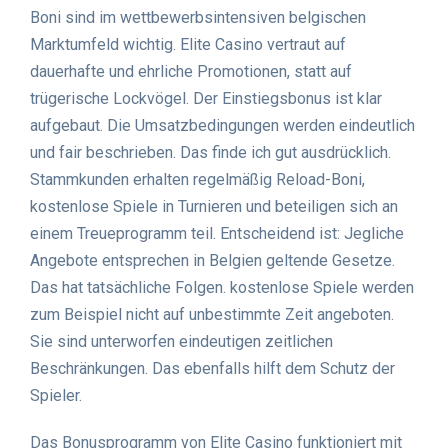
Boni sind im wettbewerbsintensiven belgischen
Marktumfeld wichtig. Elite Casino vertraut auf
dauerhafte und ehrliche Promotionen, statt auf
trügerische Lockvögel. Der Einstiegsbonus ist klar
aufgebaut. Die Umsatzbedingungen werden eindeutlich
und fair beschrieben. Das finde ich gut ausdrücklich.
Stammkunden erhalten regelmäßig Reload-Boni,
kostenlose Spiele in Turnieren und beteiligen sich an
einem Treueprogramm teil. Entscheidend ist: Jegliche
Angebote entsprechen in Belgien geltende Gesetze.
Das hat tatsächliche Folgen. kostenlose Spiele werden
zum Beispiel nicht auf unbestimmte Zeit angeboten.
Sie sind unterworfen eindeutigen zeitlichen
Beschränkungen. Das ebenfalls hilft dem Schutz der
Spieler.
Das Bonusprogramm von Elite Casino funktioniert mit