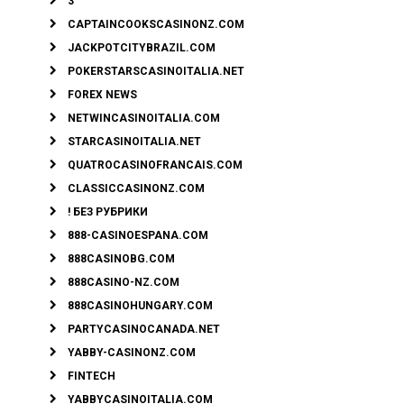
3
CAPTAINCOOKSCASINONZ.COM
JACKPOTCITYBRAZIL.COM
POKERSTARSCASINOITALIA.NET
FOREX NEWS
NETWINCASINOITALIA.COM
STARCASINOITALIA.NET
QUATROCASINOFRANCAIS.COM
CLASSICCASINONZ.COM
! БЕЗ РУБРИКИ
888-CASINOESPANA.COM
888CASINOBG.COM
888CASINO-NZ.COM
888CASINOHUNGARY.COM
PARTYCASINOCANADA.NET
YABBY-CASINONZ.COM
FINTECH
YABBYCASINOITALIA.COM