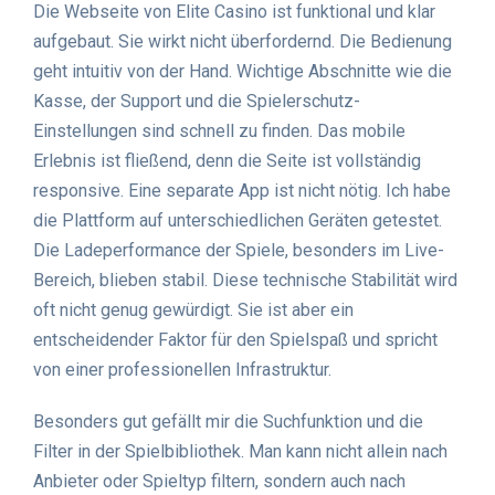
Die Webseite von Elite Casino ist funktional und klar
aufgebaut. Sie wirkt nicht überfordernd. Die Bedienung
geht intuitiv von der Hand. Wichtige Abschnitte wie die
Kasse, der Support und die Spielerschutz-
Einstellungen sind schnell zu finden. Das mobile
Erlebnis ist fließend, denn die Seite ist vollständig
responsive. Eine separate App ist nicht nötig. Ich habe
die Plattform auf unterschiedlichen Geräten getestet.
Die Ladeperformance der Spiele, besonders im Live-
Bereich, blieben stabil. Diese technische Stabilität wird
oft nicht genug gewürdigt. Sie ist aber ein
entscheidender Faktor für den Spielspaß und spricht
von einer professionellen Infrastruktur.
Besonders gut gefällt mir die Suchfunktion und die
Filter in der Spielbibliothek. Man kann nicht allein nach
Anbieter oder Spieltyp filtern, sondern auch nach