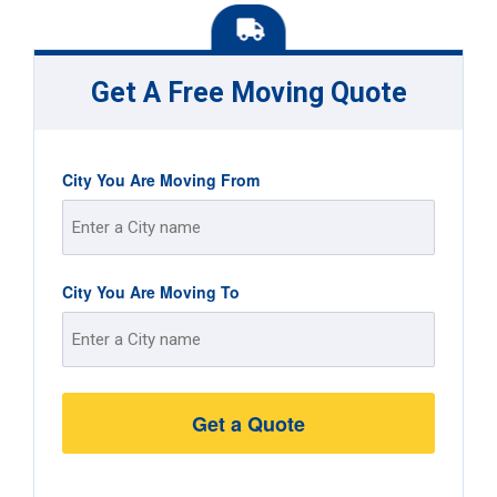
Get A Free Moving Quote
City You Are Moving From
Street
City You Are Moving To
Address
Street
Address