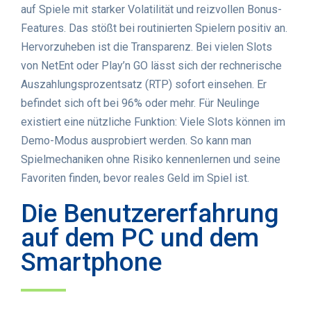
auf Spiele mit starker Volatilität und reizvollen Bonus-
Features. Das stößt bei routinierten Spielern positiv an.
Hervorzuheben ist die Transparenz. Bei vielen Slots
von NetEnt oder Play’n GO lässt sich der rechnerische
Auszahlungsprozentsatz (RTP) sofort einsehen. Er
befindet sich oft bei 96% oder mehr. Für Neulinge
existiert eine nützliche Funktion: Viele Slots können im
Demo-Modus ausprobiert werden. So kann man
Spielmechaniken ohne Risiko kennenlernen und seine
Favoriten finden, bevor reales Geld im Spiel ist.
Die Benutzererfahrung
auf dem PC und dem
Smartphone