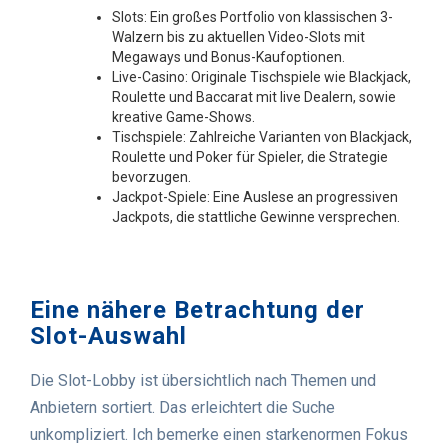
Slots: Ein großes Portfolio von klassischen 3-
Walzern bis zu aktuellen Video-Slots mit
Megaways und Bonus-Kaufoptionen.
Live-Casino: Originale Tischspiele wie Blackjack,
Roulette und Baccarat mit live Dealern, sowie
kreative Game-Shows.
Tischspiele: Zahlreiche Varianten von Blackjack,
Roulette und Poker für Spieler, die Strategie
bevorzugen.
Jackpot-Spiele: Eine Auslese an progressiven
Jackpots, die stattliche Gewinne versprechen.
Eine nähere Betrachtung der
Slot-Auswahl
Die Slot-Lobby ist übersichtlich nach Themen und
Anbietern sortiert. Das erleichtert die Suche
unkompliziert. Ich bemerke einen starkenormen Fokus