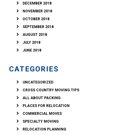
DECEMBER 2018
NOVEMBER 2018
OCTOBER 2018
SEPTEMBER 2018
AUGUST 2018
JULY 2018
JUNE 2018
CATEGORIES
UNCATEGORIZED
CROSS COUNTRY MOVING TIPS
ALL ABOUT PACKING
PLACES FOR RELOCATION
COMMERCIAL MOVES
SPECIALTY MOVING
RELOCATION PLANNING