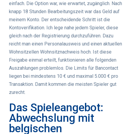
einfach. Die Option war, wie erwartet, zugänglich. Nach
knapp 18 Stunden Bearbeitungszeit war das Geld auf
meinem Konto. Der entscheidende Schritt ist die
Kontoverifikation. Ich lege nahe jedem Spieler, diese
gleich nach der Registrierung durchzuführen. Dazu
reicht man einen Personalausweis und einen aktuellen
Wohnsitzellen Wohnsitznachweis hoch. Ist diese
Freigabe einmal erteilt, funktionieren alle folgenden
Auszahlungen problemlos. Die Limits für Bancontact
liegen bei mindestens 10 € und maximal 5.000 € pro
Transaktion. Damit kommen die meisten Spieler gut
zurecht.
Das Spieleangebot:
Abwechslung mit
belgischen