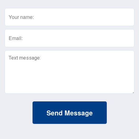
Name
(Required)
Email
(Required)
Text
Message
(Required)