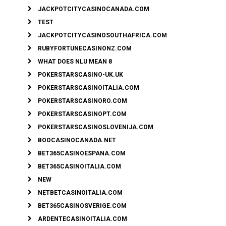
JACKPOTCITYCASINOCANADA.COM
TEST
JACKPOTCITYCASINOSOUTHAFRICA.COM
RUBYFORTUNECASINONZ.COM
WHAT DOES NLU MEAN 8
POKERSTARSCASINO-UK.UK
POKERSTARSCASINOITALIA.COM
POKERSTARSCASINORO.COM
POKERSTARSCASINOPT.COM
POKERSTARSCASINOSLOVENIJA.COM
BOOCASINOCANADA.NET
BET365CASINOESPANA.COM
BET365CASINOITALIA.COM
NEW
NETBETCASINOITALIA.COM
BET365CASINOSVERIGE.COM
ARDENTECASINOITALIA.COM