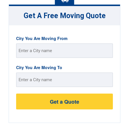
Get A Free Moving Quote
City You Are Moving From
Street
City You Are Moving To
Address
Street
Address