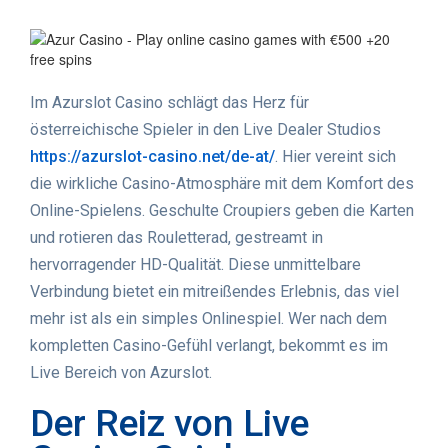
Im Azurslot Casino schlägt das Herz für
österreichische Spieler in den Live Dealer Studios
https://azurslot-casino.net/de-at/
. Hier vereint sich
die wirkliche Casino-Atmosphäre mit dem Komfort des
Online-Spielens. Geschulte Croupiers geben die Karten
und rotieren das Rouletterad, gestreamt in
hervorragender HD-Qualität. Diese unmittelbare
Verbindung bietet ein mitreißendes Erlebnis, das viel
mehr ist als ein simples Onlinespiel. Wer nach dem
kompletten Casino-Gefühl verlangt, bekommt es im
Live Bereich von Azurslot.
Der Reiz von Live