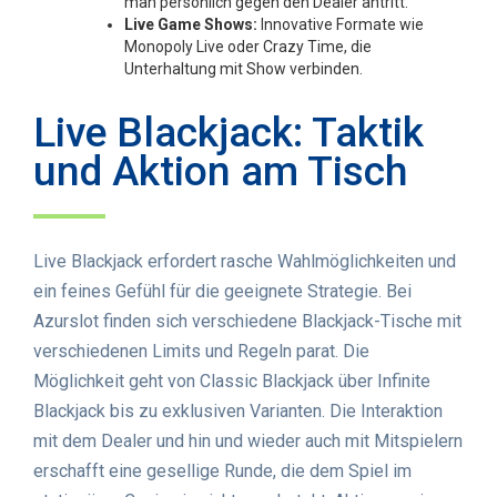
man persönlich gegen den Dealer antritt.
Live Game Shows:
Innovative Formate wie
Monopoly Live oder Crazy Time, die
Unterhaltung mit Show verbinden.
Live Blackjack: Taktik
und Aktion am Tisch
Live Blackjack erfordert rasche Wahlmöglichkeiten und
ein feines Gefühl für die geeignete Strategie. Bei
Azurslot finden sich verschiedene Blackjack-Tische mit
verschiedenen Limits und Regeln parat. Die
Möglichkeit geht von Classic Blackjack über Infinite
Blackjack bis zu exklusiven Varianten. Die Interaktion
mit dem Dealer und hin und wieder auch mit Mitspielern
erschafft eine gesellige Runde, die dem Spiel im