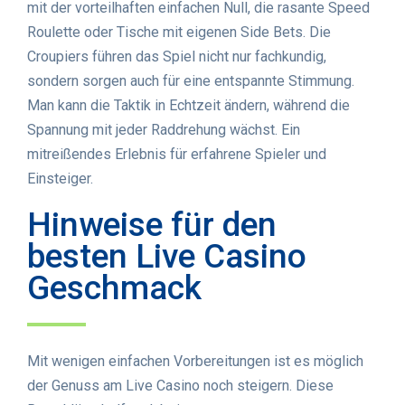
mit der vorteilhaften einfachen Null, die rasante Speed
Roulette oder Tische mit eigenen Side Bets. Die
Croupiers führen das Spiel nicht nur fachkundig,
sondern sorgen auch für eine entspannte Stimmung.
Man kann die Taktik in Echtzeit ändern, während die
Spannung mit jeder Raddrehung wächst. Ein
mitreißendes Erlebnis für erfahrene Spieler und
Einsteiger.
Hinweise für den
besten Live Casino
Geschmack
Mit wenigen einfachen Vorbereitungen ist es möglich
der Genuss am Live Casino noch steigern. Diese