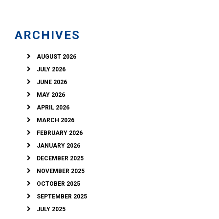
ARCHIVES
AUGUST 2026
JULY 2026
JUNE 2026
MAY 2026
APRIL 2026
MARCH 2026
FEBRUARY 2026
JANUARY 2026
DECEMBER 2025
NOVEMBER 2025
OCTOBER 2025
SEPTEMBER 2025
JULY 2025