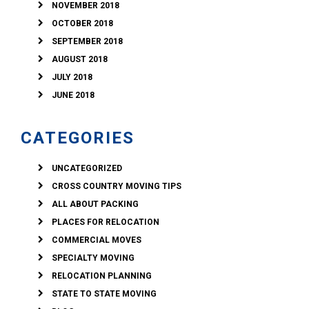
NOVEMBER 2018
OCTOBER 2018
SEPTEMBER 2018
AUGUST 2018
JULY 2018
JUNE 2018
CATEGORIES
UNCATEGORIZED
CROSS COUNTRY MOVING TIPS
ALL ABOUT PACKING
PLACES FOR RELOCATION
COMMERCIAL MOVES
SPECIALTY MOVING
RELOCATION PLANNING
STATE TO STATE MOVING