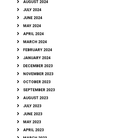
AUGUST 2024
JULY 2024
JUNE 2024
MAY 2024
APRIL 2024
MARCH 2024
FEBRUARY 2024
JANUARY 2024
DECEMBER 2023
NOVEMBER 2023
OCTOBER 2023
SEPTEMBER 2023
AUGUST 2023
JULY 2023
JUNE 2023
MAY 2023
APRIL 2023