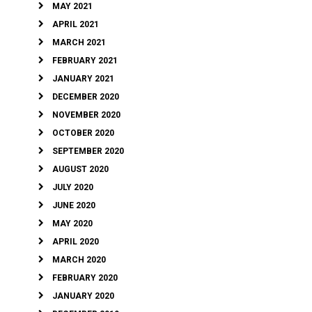
MAY 2021
APRIL 2021
MARCH 2021
FEBRUARY 2021
JANUARY 2021
DECEMBER 2020
NOVEMBER 2020
OCTOBER 2020
SEPTEMBER 2020
AUGUST 2020
JULY 2020
JUNE 2020
MAY 2020
APRIL 2020
MARCH 2020
FEBRUARY 2020
JANUARY 2020