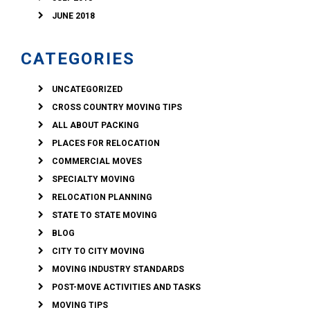
JUNE 2018
CATEGORIES
UNCATEGORIZED
CROSS COUNTRY MOVING TIPS
ALL ABOUT PACKING
PLACES FOR RELOCATION
COMMERCIAL MOVES
SPECIALTY MOVING
RELOCATION PLANNING
STATE TO STATE MOVING
BLOG
CITY TO CITY MOVING
MOVING INDUSTRY STANDARDS
POST-MOVE ACTIVITIES AND TASKS
MOVING TIPS