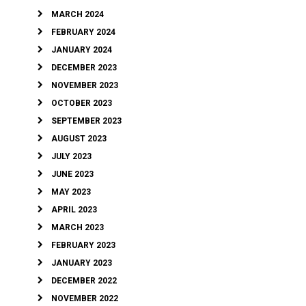
MARCH 2024
FEBRUARY 2024
JANUARY 2024
DECEMBER 2023
NOVEMBER 2023
OCTOBER 2023
SEPTEMBER 2023
AUGUST 2023
JULY 2023
JUNE 2023
MAY 2023
APRIL 2023
MARCH 2023
FEBRUARY 2023
JANUARY 2023
DECEMBER 2022
NOVEMBER 2022