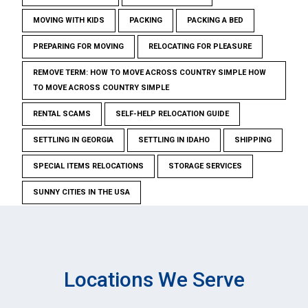
MOVING WITH KIDS
PACKING
PACKING A BED
PREPARING FOR MOVING
RELOCATING FOR PLEASURE
REMOVE TERM: HOW TO MOVE ACROSS COUNTRY SIMPLE HOW
TO MOVE ACROSS COUNTRY SIMPLE
RENTAL SCAMS
SELF-HELP RELOCATION GUIDE
SETTLING IN GEORGIA
SETTLING IN IDAHO
SHIPPING
SPECIAL ITEMS RELOCATIONS
STORAGE SERVICES
SUNNY CITIES IN THE USA
Locations We Serve