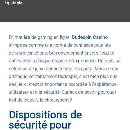
équitable.
En matière de gaming en ligne,
Dudespin Casino
s’impose comme une norme de confiance pour les
parieurs canadiens. Son dévouement envers l’équité
est évident à chaque étape de l’expérience. De plus, sa
sélection de jeux répond à tous les goûts. Mais ce qui
distingue véritablement Dudespin, c’est bien plus que
ses jeux : c’est la importance accordée à l’expérience
utilisateur et à la sécurité. Curieux de savoir pourquoi
tant de joueurs le choisissent ?
Dispositions de
sécurité pour