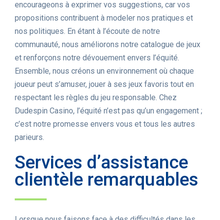
encourageons à exprimer vos suggestions, car vos
propositions contribuent à modeler nos pratiques et
nos politiques. En étant à l’écoute de notre
communauté, nous améliorons notre catalogue de jeux
et renforçons notre dévouement envers l’équité.
Ensemble, nous créons un environnement où chaque
joueur peut s’amuser, jouer à ses jeux favoris tout en
respectant les règles du jeu responsable. Chez
Dudespin Casino, l’équité n’est pas qu’un engagement ;
c’est notre promesse envers vous et tous les autres
parieurs.
Services d’assistance
clientèle remarquables
Lorsque nous faisons face à des difficultés dans les