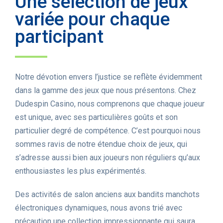
Une sélection de jeux
variée pour chaque
participant
Notre dévotion envers l’justice se reflète évidemment
dans la gamme des jeux que nous présentons. Chez
Dudespin Casino, nous comprenons que chaque joueur
est unique, avec ses particulières goûts et son
particulier degré de compétence. C’est pourquoi nous
sommes ravis de notre étendue choix de jeux, qui
s’adresse aussi bien aux joueurs non réguliers qu’aux
enthousiastes les plus expérimentés.
Des activités de salon anciens aux bandits manchots
électroniques dynamiques, nous avons trié avec
précaution une collection impressionnante qui saura