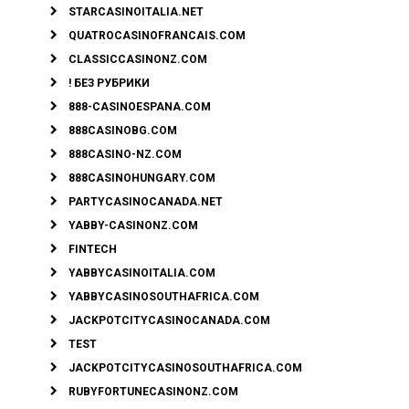
STARCASINOITALIA.NET
QUATROCASINOFRANCAIS.COM
CLASSICCASINONZ.COM
! БЕЗ РУБРИКИ
888-CASINOESPANA.COM
888CASINOBG.COM
888CASINO-NZ.COM
888CASINOHUNGARY.COM
PARTYCASINOCANADA.NET
YABBY-CASINONZ.COM
FINTECH
YABBYCASINOITALIA.COM
YABBYCASINOSOUTHAFRICA.COM
JACKPOTCITYCASINOCANADA.COM
TEST
JACKPOTCITYCASINOSOUTHAFRICA.COM
RUBYFORTUNECASINONZ.COM