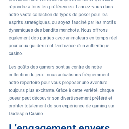
répondre à tous les préférences. Lancez-vous dans
notre vaste collection de types de poker pour les
esprits stratégiques, ou soyez fasciné par les motifs
dynamiques des bandits manchots. Nous offrons
également des parties avec animateurs en temps réel
pour ceux qui désirent l’ambiance d’un authentique
casino.
Les goûts des gamers sont au centre de notre
collection de jeux : nous actualisons fréquemment
notre répertoire pour vous proposer une aventure
toujours plus excitante. Grâce à cette variété, chaque
joueur peut découvrir son divertissement préféré et
profiter totalement de son expérience de gaming sur
Dudespin Casino.
L’engagement envers