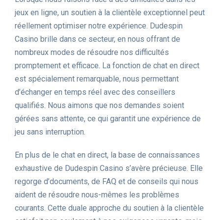
jeux en ligne, un soutien à la clientèle exceptionnel peut
réellement optimiser notre expérience. Dudespin
Casino brille dans ce secteur, en nous offrant de
nombreux modes de résoudre nos difficultés
promptement et efficace. La fonction de chat en direct
est spécialement remarquable, nous permettant
d’échanger en temps réel avec des conseillers
qualifiés. Nous aimons que nos demandes soient
gérées sans attente, ce qui garantit une expérience de
jeu sans interruption.
En plus de le chat en direct, la base de connaissances
exhaustive de Dudespin Casino s’avère précieuse. Elle
regorge d’documents, de FAQ et de conseils qui nous
aident de résoudre nous-mêmes les problèmes
courants. Cette duale approche du soutien à la clientèle