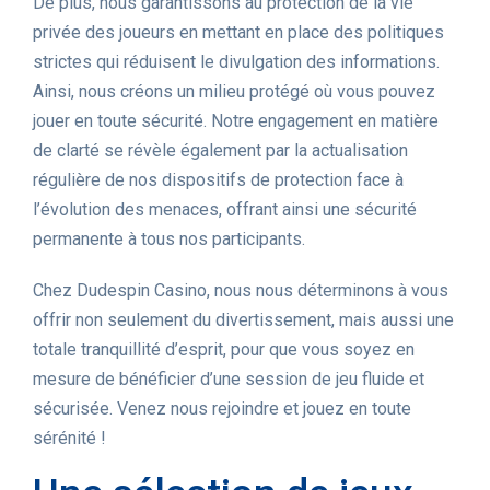
De plus, nous garantissons au protection de la vie
privée des joueurs en mettant en place des politiques
strictes qui réduisent le divulgation des informations.
Ainsi, nous créons un milieu protégé où vous pouvez
jouer en toute sécurité. Notre engagement en matière
de clarté se révèle également par la actualisation
régulière de nos dispositifs de protection face à
l’évolution des menaces, offrant ainsi une sécurité
permanente à tous nos participants.
Chez Dudespin Casino, nous nous déterminons à vous
offrir non seulement du divertissement, mais aussi une
totale tranquillité d’esprit, pour que vous soyez en
mesure de bénéficier d’une session de jeu fluide et
sécurisée. Venez nous rejoindre et jouez en toute
sérénité !