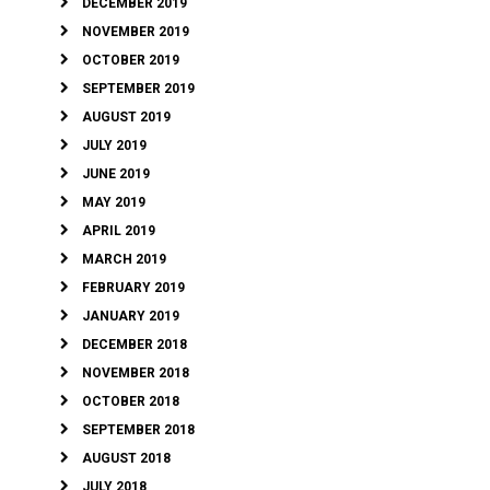
DECEMBER 2019
NOVEMBER 2019
OCTOBER 2019
SEPTEMBER 2019
AUGUST 2019
JULY 2019
JUNE 2019
MAY 2019
APRIL 2019
MARCH 2019
FEBRUARY 2019
JANUARY 2019
DECEMBER 2018
NOVEMBER 2018
OCTOBER 2018
SEPTEMBER 2018
AUGUST 2018
JULY 2018