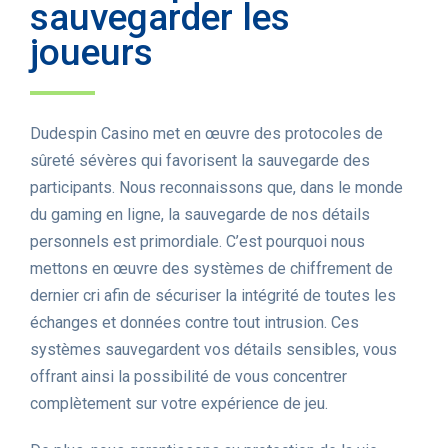
sauvegarder les
joueurs
Dudespin Casino met en œuvre des protocoles de
sûreté sévères qui favorisent la sauvegarde des
participants. Nous reconnaissons que, dans le monde
du gaming en ligne, la sauvegarde de nos détails
personnels est primordiale. C’est pourquoi nous
mettons en œuvre des systèmes de chiffrement de
dernier cri afin de sécuriser la intégrité de toutes les
échanges et données contre tout intrusion. Ces
systèmes sauvegardent vos détails sensibles, vous
offrant ainsi la possibilité de vous concentrer
complètement sur votre expérience de jeu.