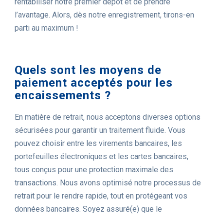
rentabiliser notre premier dépôt et de prendre
l’avantage. Alors, dès notre enregistrement, tirons-en
parti au maximum !
Quels sont les moyens de
paiement acceptés pour les
encaissements ?
En matière de retrait, nous acceptons diverses options
sécurisées pour garantir un traitement fluide. Vous
pouvez choisir entre les virements bancaires, les
portefeuilles électroniques et les cartes bancaires,
tous conçus pour une protection maximale des
transactions. Nous avons optimisé notre processus de
retrait pour le rendre rapide, tout en protégeant vos
données bancaires. Soyez assuré(e) que le