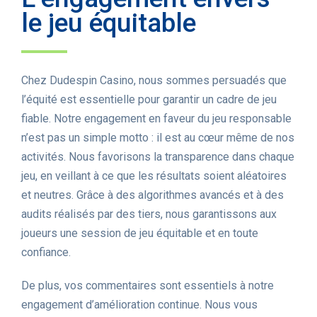
le jeu équitable
Chez Dudespin Casino, nous sommes persuadés que
l’équité est essentielle pour garantir un cadre de jeu
fiable. Notre engagement en faveur du jeu responsable
n’est pas un simple motto : il est au cœur même de nos
activités. Nous favorisons la transparence dans chaque
jeu, en veillant à ce que les résultats soient aléatoires
et neutres. Grâce à des algorithmes avancés et à des
audits réalisés par des tiers, nous garantissons aux
joueurs une session de jeu équitable et en toute
confiance.
De plus, vos commentaires sont essentiels à notre
engagement d’amélioration continue. Nous vous